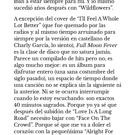
iban a estar siempre para mí. Y lo mismo 
sucedió años después con “Wildflowers”.
A excepción del cover de “I'll Feel A Whole 
Lot Better” (que fue quemado por las 
radios y al mismo tiempo arruinado para 
siempre por la versión en castellano de 
Charly García, lo siento), 
Full Moon Fever
es la clase de disco que no satura jamás. 
Parece un compilado de hits pero no, es 
algo mucho mejor: es un álbum para 
disfrutar entero (una sana costumbre del 
siglo pasado), un espacio de tiempo donde 
una canción no se explica sin la siguiente ni 
la anterior. Ni se te ocurra interrumpir 
cuando lo estoy escuchando: son exactos 
40 minutos sagrados. Porque yo ya sé que 
después del subidón de “Love Is A Long 
Road” necesito bajar con “Face On The 
Crowd”. Porque sé que me va a doler el 
corazón con la pequeñísima “Alright For 