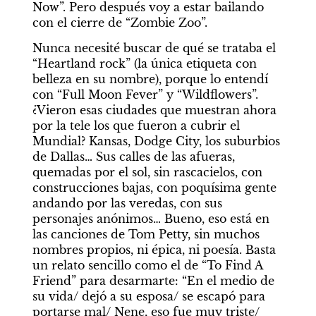
Now”. Pero después voy a estar bailando 
con el cierre de “Zombie Zoo”.
Nunca necesité buscar de qué se trataba el 
“Heartland rock” (la única etiqueta con 
belleza en su nombre), porque lo entendí 
con “Full Moon Fever” y “Wildflowers”. 
¿Vieron esas ciudades que muestran ahora 
por la tele los que fueron a cubrir el 
Mundial? Kansas, Dodge City, los suburbios 
de Dallas… Sus calles de las afueras, 
quemadas por el sol, sin rascacielos, con 
construcciones bajas, con poquísima gente 
andando por las veredas, con sus 
personajes anónimos… Bueno, eso está en 
las canciones de Tom Petty, sin muchos 
nombres propios, ni épica, ni poesía. Basta 
un relato sencillo como el de “To Find A 
Friend” para desarmarte: “En el medio de 
su vida/ dejó a su esposa/ se escapó para 
portarse mal/ Nene, eso fue muy triste/ 