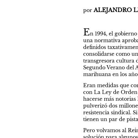
ALEJANDRO L
por 
E
n 1994, el gobierno
una normativa aproba
definidos taxativament
consolidarse como un d
transgresora cultura d
Segundo Verano del Am
marihuana en los años
Eran medidas que com
con La Ley de Orden 
hacerse más notorias l
pulverizó dos millone
resistencia sindical. 
tienen un par de pist
Pero volvamos al Rein
solución para algunos