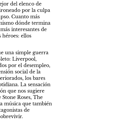
en una identidad falsa. En ese contexto, Tom Burke -junto con Coogan, lo mejor del elenco de 
ironeado por la culpa 
apso. Cuanto más 
 mismo dónde termina 
la máscara y empieza la persona real. Esa ambigüedad es uno de los núcleos más interesantes de 
héroes: ellos 
ue una simple guerra 
to: Liverpool, 
dos por el desempleo, 
sión social de la 
riorados, los bares 
otidiana. La sensación 
ón que nos sugiere 
 Stone Roses, The 
a música que también 
narró esa época oscura en la que buena parte de los británicos, como los protagonistas de 
obrevivir.