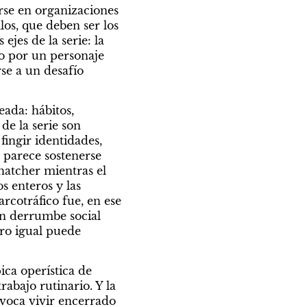
rse en organizaciones 
os, que deben ser los 
jes de la serie: la 
o por un personaje 
e a un desafío 
ada: hábitos, 
de la serie son 
ingir identidades, 
parece sostenerse 
hatcher mientras el 
 enteros y las 
rcotráfico fue, en ese 
n derrumbe social 
o igual puede 
ni la épica operística de 
abajo rutinario. Y la 
ovoca vivir encerrado 