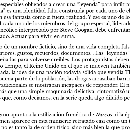
speciales obligados a crear una “leyenda” para infiltra
da” es una identidad falta construida por cada uno de ell
esa fantasía como si fuera realidad. Y ese es uno de los e
l cada uno de los miembros del grupo especial, liderad
ancólico interpretado por Steve Coogan, debe enfrentars
do. Actuar para vivir, en suma.
o de un nombre ficticio, sino de una vida completa false
eriores, gustos, recuerdos, documentos... Las “leyendas” 
ñadas para volverse creíbles. Los protagonistas deben f
o tiempo, el Reino Unido en el que se mueven también 
tada: la idea de una nación todavía sólida que vendía T
ena parte de la población, las drogas arrasaban barrios
tradicionales se mostraban incapaces de responder. El na
ás que una simple maquinaria delictiva: sintomatizó u
ue, como decíamos, en la serie queda algo diluido per
s
 no apunta a la estilización frenética de 
Narcos 
imen aparece en esta miniserie retratado casi como un tr
no es tanto la de orden físico, sino más bien la que pr