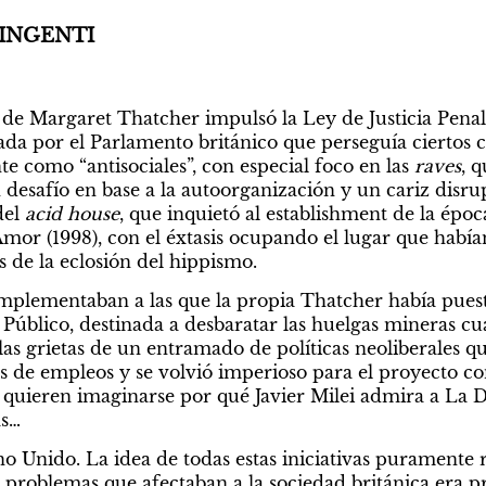
INGENTI
 de Margaret Thatcher impulsó la Ley de Justicia Penal
da por el Parlamento británico que perseguía ciertos 
e como “antisociales”, con especial foco en las 
raves
, 
esafío en base a la autoorganización y un cariz disrupti
el 
acid house
, que inquietó al establishment de la épo
or (1998), con el éxtasis ocupando el lugar que habían
 de la eclosión del hippismo.
plementaban a las que la propia Thatcher había puesto
Público, destinada a desbaratar las huelgas mineras c
as grietas de un entramado de políticas neoliberales que
s de empleos y se volvió imperioso para el proyecto co
Si quieren imaginarse por qué Javier Milei admira a La 
as…
o Unido. La idea de todas estas iniciativas puramente re
 problemas que afectaban a la sociedad británica era p