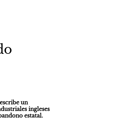
do
escribe un 
ustriales ingleses 
bandono estatal.