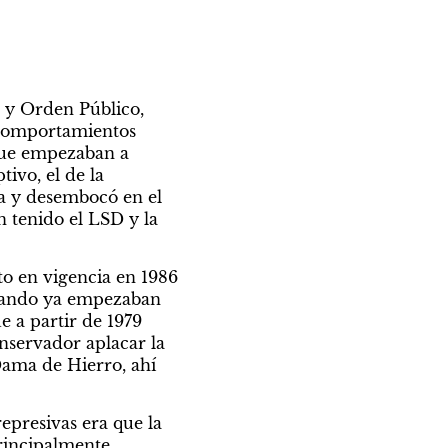
 y Orden Público, 
comportamientos 
que empezaban a 
vo, el de la 
ca y desembocó en el 
 tenido el LSD y la 
 en vigencia en 1986 
uando ya empezaban 
 a partir de 1979 
nservador aplacar la 
Dama de Hierro, ahí 
presivas era que la 
rincipalmente 