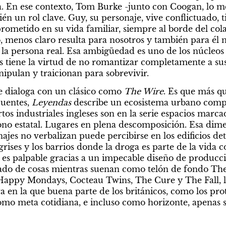
ién un rol clave. Guy, su personaje, vive conflictuado, t
ometido en su vida familiar, siempre al borde del col
o, menos claro resulta para nosotros y también para él
 tiene la virtud de no romantizar completamente a sus 
pulan y traicionan para sobrevivir.
ie dialoga con un clásico como
 The Wire
. Es que más q
cuentes, 
Leyendas 
describe un ecosistema urbano comple
os industriales ingleses son en la serie espacios marca
ono estatal. Lugares en plena descomposición. Esa dimen
najes no verbalizan puede percibirse en los edificios dete
 grises y los barrios donde la droga es parte de la vida c
 es palpable gracias a un impecable diseño de producci
tado de cosas mientras suenan como telón de fondo The
Happy Mondays, Cocteau Twins, The Cure y The Fall, l
omo meta cotidiana, e incluso como horizonte, apenas s