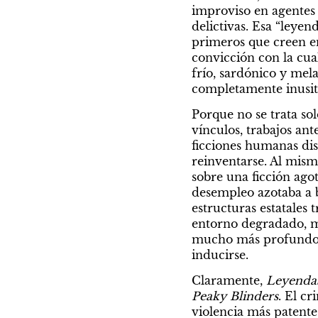
improviso en agentes e
delictivas. Esa “leyen
primeros que creen en 
convicción con la cua
frío, sardónico y mel
completamente inusita
Porque no se trata sol
vínculos, trabajos ant
ficciones humanas dise
reinventarse. Al mism
sobre una ficción ago
desempleo azotaba a bu
estructuras estatales 
entorno degradado, m
mucho más profundo q
inducirse.
Claramente, 
Leyenda
Peaky Blinders
. El cr
violencia más patente 