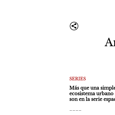
A
SERIES
Más que una simple 
ecosistema urbano c
son en la serie esp
____
