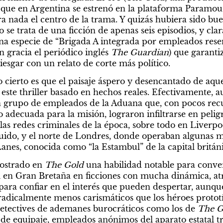
que en Argentina se estrenó en la plataforma Paramoun
a nada el centro de la trama. Y quizás hubiera sido bue
 se trata de una ficción de apenas seis episodios, y cla
na especie de “Brigada A integrada por empleados resen
 gracia el periódico inglés 
The Guardian
) que garanti
riesgar con un relato de corte más político.
 cierto es que el paisaje áspero y desencantado de aque
 este thriller basado en hechos reales. Efectivamente, 
un grupo de empleados de la Aduana que, con pocos recu
adecuada para la misión, lograron infiltrarse en peligr
as redes criminales de la época, sobre todo en Liverpoo
truido, y el norte de Londres, donde operaban algunas ma
anes, conocida como “la Estambul” de la capital británi
ostrado en 
The Gold
 una habilidad notable para convert
al en Gran Bretaña en ficciones con mucha dinámica, atr
ara confiar en el interés que pueden despertar, aunque
, radicalmente menos carismáticos que los héroes protot
detectives de ademanes burocráticos como los de 
The G
 de equipaje, empleados anónimos del aparato estatal t