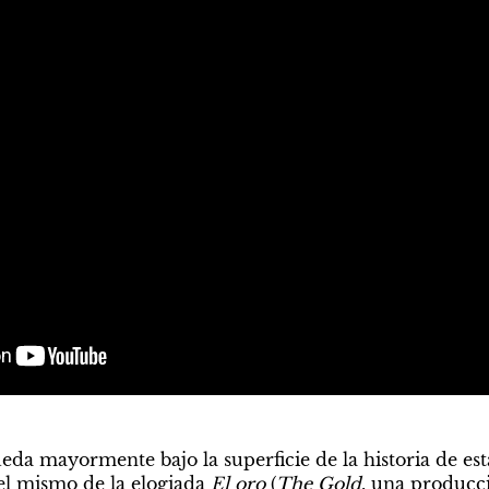
da mayormente bajo la superficie de la historia de esta 
el mismo de la elogiada 
El oro
 (
The Gold
, una producci