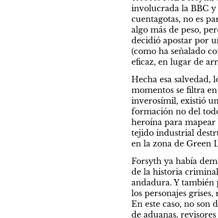
involucrada la BBC y 
cuentagotas, no es par
algo más de peso, pero
decidió apostar por u
(como ha señalado con
eficaz, en lugar de ar
Hecha esa salvedad, lo
momentos se filtra en
inverosímil, existió 
formación no del todo 
heroína para mapear l
tejido industrial des
en la zona de Green L
Forsyth ya había dem
de la historia crimin
andadura. Y también p
los personajes grises
En este caso, no son 
de aduanas, revisores