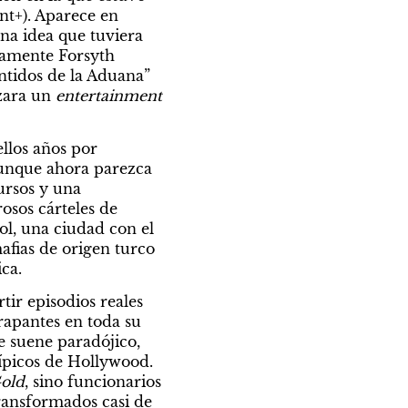
t+). Aparece en 
na idea que tuviera 
ramente Forsyth 
tidos de la Aduana” 
zara un 
entertainment
llos años por 
aunque ahora parezca 
rsos y una 
osos cárteles de 
l, una ciudad con el 
fias de origen turco 
ca.
ir episodios reales 
apantes en toda su 
 suene paradójico, 
ípicos de Hollywood. 
old
, sino funcionarios 
ransformados casi de 