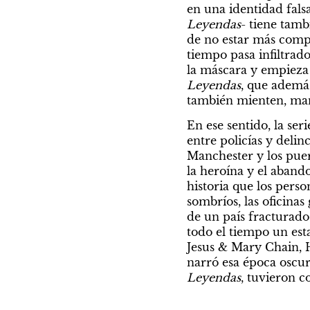
Leyendas
- tiene tamb
de no estar más compr
tiempo pasa infiltrad
Leyendas
, que además
también mienten, mani
En ese sentido, la ser
entre policías y delin
Manchester y los puert
la heroína y el aband
historia que los perso
sombríos, las oficinas
de un país fracturado
todo el tiempo un es
Jesus & Mary Chain, 
Leyendas
, tuvieron c