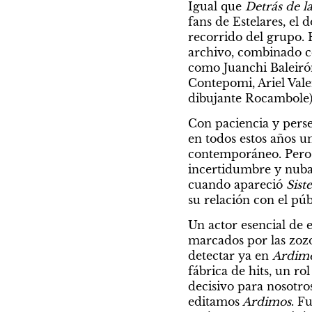
Igual que 
Detrás de l
fans de Estelares, el
recorrido del grupo. 
archivo, combinado co
como Juanchi Baleirón
Contepomi, Ariel Vale
dibujante Rocambole)
Con paciencia y perse
en todos estos años u
contemporáneo. Pero n
incertidumbre y nubar
cuando apareció 
Sist
su relación con el pú
Un actor esencial de 
marcados por las zozo
detectar ya en 
Ardimo
fábrica de hits, un ro
decisivo para nosotro
editamos
 Ardimos
. F