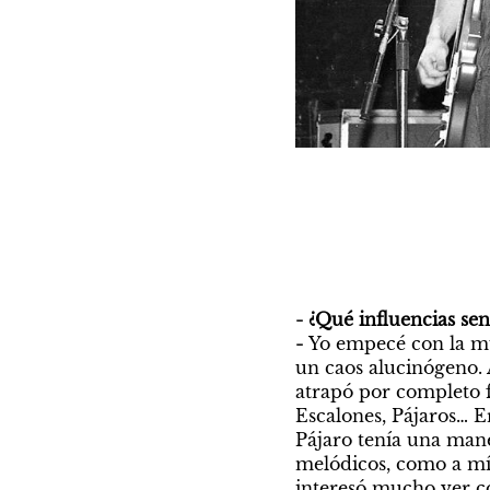
- ¿Qué influencias se
- 
Yo empecé con la mú
un caos alucinógeno. A
atrapó por completo f
Escalones, Pájaros… Er
Pájaro tenía una mane
melódicos, como a mí.
interesó mucho ver có