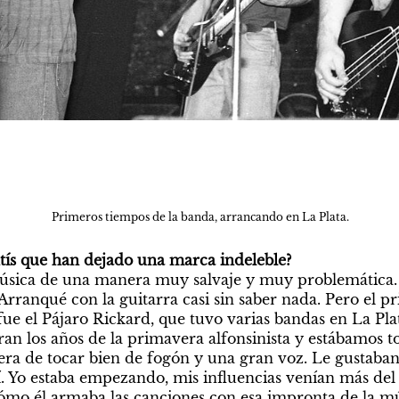
Primeros tiempos de la banda, arrancando en La Plata.
ntís que han dejado una marca indeleble?

sica de una manera muy salvaje y muy problemática. 
rranqué con la guitarra casi sin saber nada. Pero el pr
ue el Pájaro Rickard, que tuvo varias bandas en La Plat
an los años de la primavera alfonsinista y estábamos to
ra de tocar bien de fogón y una gran voz. Le gustaban 
 Yo estaba empezando, mis influencias venían más del
mo él armaba las canciones con esa impronta de la mús