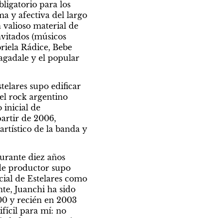
ligatorio para los 
 y afectiva del largo 
valioso material de 
vitados (músicos 
iela Rádice, Bebe 
agadale y el popular 
lares supo edificar 
l rock argentino 
nicial de 
rtir de 2006, 
artístico de la banda y 
rante diez años 
de productor supo 
cial de Estelares como 
te, Juanchi ha sido 
0 y recién en 2003 
ícil para mí: no 