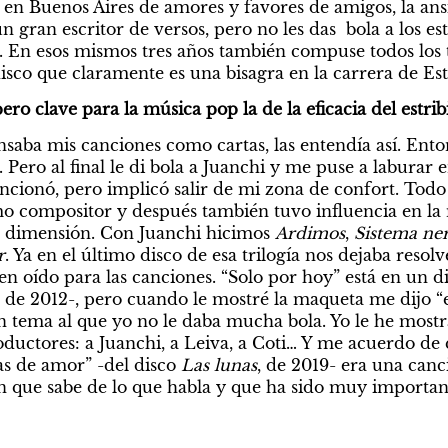
 en Buenos Aires de amores y favores de amigos, la an
n gran escritor de versos, pero no les das  bola a los est
o. En esos mismos tres años también compuse todos los
disco que claramente es una bisagra en la carrera de Este
ero clave para la música pop la de la eficacia del estribi
ensaba mis canciones como cartas, las entendía así. Ento
s. Pero al final le di bola a Juanchi y me puse a laburar
cionó, pero implicó salir de mi zona de confort. Todo 
 compositor y después también tuvo influencia en la 
a dimensión. Con Juanchi hicimos 
Ardimos
, 
Sistema ner
r
. Ya en el último disco de esa trilogía nos dejaba resolv
n oído para las canciones. “Solo por hoy” está en un di
, de 2012-, pero cuando le mostré la maqueta me dijo “es
a un tema al que yo no le daba mucha bola. Yo le he mos
oductores: a Juanchi, a Leiva, a Coti… Y me acuerdo de
s de amor” -del disco 
Las lunas
, de 2019- era una canc
en que sabe de lo que habla y que ha sido muy important