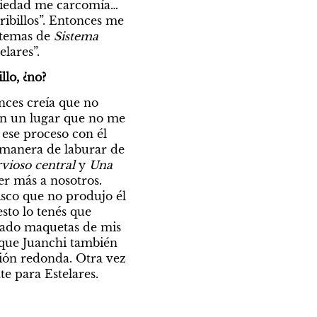
siedad me carcomía… 
ribillos”. Entonces me 
 temas de
 Sistema 
lares”.
llo, ¿no?
nces creía que no 
 en un lugar que no me 
ese proceso con él 
manera de laburar de 
vioso central 
y 
Una 
er más a nosotros. 
sco que no produjo él 
to lo tenés que 
trado maquetas de mis 
 que Juanchi también 
ión redonda. Otra vez 
e para Estelares.