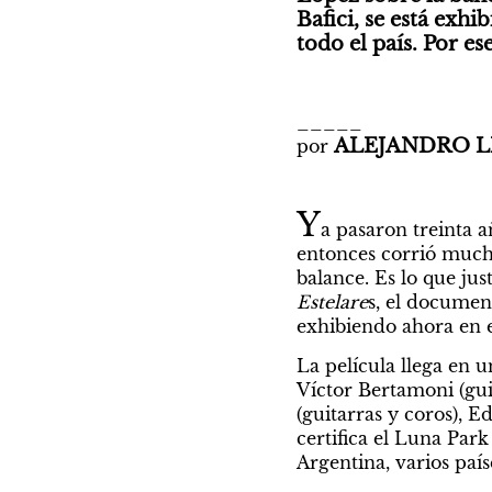
Bafici, se está exh
todo el país. Por e
_____

ALEJANDRO L
por 
Y
a pasaron treinta a
entonces corrió mucha
balance. Es lo que ju
Estelare
s, el document
exhibiendo ahora en e
La película llega en 
Víctor Bertamoni (guit
(guitarras y coros), E
certifica el Luna Par
Argentina, varios pa