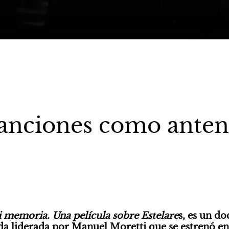
anciones como anten
i memoria. Una película sobre Estelare
s, es un d
a liderada por Manuel Moretti que se estrenó en a