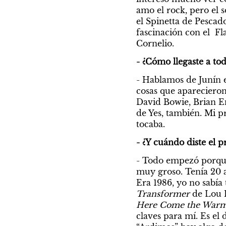
amo el rock, pero el
el Spinetta de Pescad
fascinación con el  F
Cornelio.
- ¿Cómo llegaste a to
- Hablamos de Junín 
cosas que apareciero
David Bowie, Brian En
de Yes, también. Mi p
tocaba.
- ¿Y cuándo diste el 
- Todo empezó porque
muy groso. Tenía 20 a
Transformer 
de Lou 
Here Come the Warm 
claves para mí. Es e