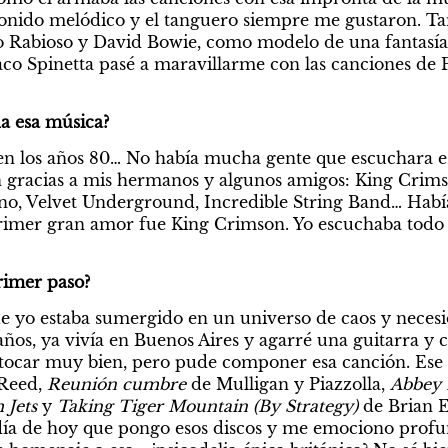
 sonido melódico y el tanguero siempre me gustaron. 
o Rabioso y David Bowie, como modelo de una fantasía 
laco Spinetta pasé a maravillarme con las canciones de 
da esa música?
en los años 80… No había mucha gente que escuchara es
n gracias a mis hermanos y algunos amigos: King Crims
o, Velvet Underground, Incredible String Band… Había
rimer gran amor fue King Crimson. Yo escuchaba todo e
primer paso?
 yo estaba sumergido en un universo de caos y necesi
ños, ya vivía en Buenos Aires y agarré una guitarra y 
Reed, 
Reunión cumbre
 de Mulligan y Piazzolla, 
Abbey
Jets 
y 
Taking Tiger Mountain (By Strategy) 
de Brian E
l día de hoy que pongo esos discos y me emociono prof