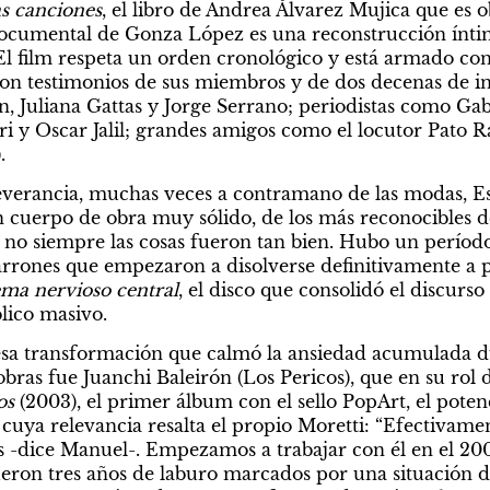
as canciones
, el libro de Andrea Álvarez Mujica que es ob
 documental de Gonza López es una reconstrucción íntima
El film respeta un orden cronológico y está armado con 
n testimonios de sus miembros y de dos decenas de in
, Juliana Gattas y Jorge Serrano; periodistas como Gabr
ri y Oscar Jalil; grandes amigos como el locutor Pato R
.
verancia, muchas veces a contramano de las modas, Este
n cuerpo de obra muy sólido, de los más reconocibles de
o siempre las cosas fueron tan bien. Hubo un período i
rones que empezaron a disolverse definitivamente a pa
ema nervioso central
, el disco que consolidó el discurso 
blico masivo.
esa transformación que calmó la ansiedad acumulada du
bras fue Juanchi Baleirón (Los Pericos), que en su rol 
s 
(2003), el primer álbum con el sello PopArt, el poten
l cuya relevancia resalta el propio Moretti: “Efectivamen
s -dice Manuel-. Empezamos a trabajar con él en el 200
ueron tres años de laburo marcados por una situación dif