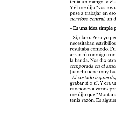
tenía un mango, vivía
Y él me dijo “vos sos u
puse a trabajar en es
nervioso central
, un 
- Es una idea simple p
- Sí, claro. Pero yo p
necesitaban estribillo
resultaba cómodo. Fun
arrancó conmigo como
la banda. Nos dio otr
temporada en el amo
Juanchi tiene muy bue
-
El costado izquierdo
grabar sí o sí”. Y er
canciones a varios pr
me dijo que “Montaña
tenía razón. Es algui