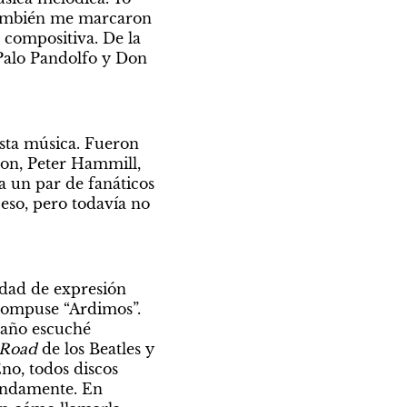
También me marcaron 
compositiva. De la 
Palo Pandolfo y Don 
ta música. Fueron 
on, Peter Hammill, 
 un par de fanáticos 
so, pero todavía no 
dad de expresión 
compuse “Ardimos”. 
Era 1986, yo no sabía tocar muy bien, pero pude componer esa canción. Ese año escuché 
 Road
 de los Beatles y 
no, todos discos 
undamente. En 