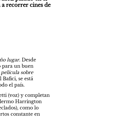
a recorrer cines de 
ño lugar
. Desde 
o para un buen 
elícula sobre 
afici, se está 
do el país.
ti (voz) y completan 
illermo Harrington 
clados), como lo 
tos constante en 