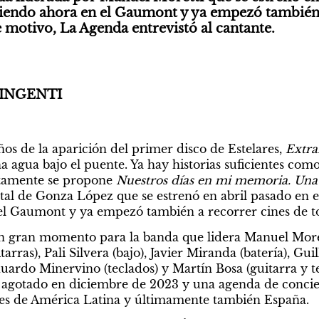
ibiendo ahora en el Gaumont y ya empezó también 
se motivo, La Agenda entrevistó al cantante.
INGENTI 
ños de la aparición del primer disco de Estelares, 
Extra
 agua bajo el puente. Ya hay historias suficientes com
stamente se propone 
Nuestros días en mi memoria. Una p
al de Gonza López que se estrenó en abril pasado en el B
l Gaumont y ya empezó también a recorrer cines de to
un gran momento para la banda que lidera Manuel Moret
arras), Pali Silvera (bajo), Javier Miranda (batería), Gu
duardo Minervino (teclados) y Martín Bosa (guitarra y te
k agotado en diciembre de 2023 y una agenda de concier
íses de América Latina y últimamente también España.