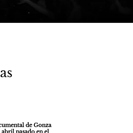
as
ocumental de Gonza 
bril pasado en el 