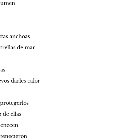
rdumen
ostas anchoas
strellas de mar
as
vos darles calor
 protegerlos
 de ellas
rtenecen
rtenecieron