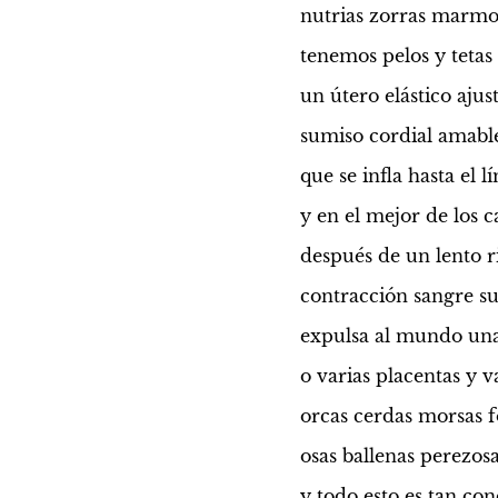
nutrias zorras marmo
tenemos pelos y tetas
un útero elástico ajus
sumiso cordial amabl
que se infla hasta el l
y en el mejor de los c
después de un lento r
contracción sangre s
expulsa al mundo un
o varias placentas y 
orcas cerdas morsas f
osas ballenas perezo
y todo esto es tan con