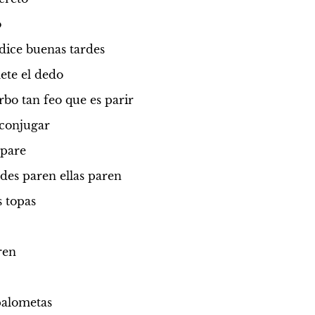
o
dice buenas tardes
ete el dedo
rbo tan feo que es parir
e conjugar
 pare
des paren ellas paren
 topas
ren
palometas