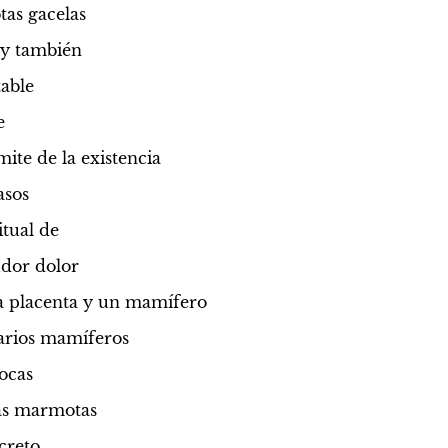
tas gacelas
 y también
table
e
ímite de la existencia
asos
itual de
udor dolor
a placenta y un mamífero
varios mamíferos
ocas
sas marmotas
creto