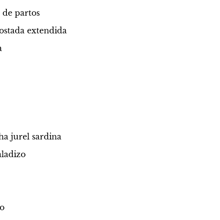
a de partos
ostada extendida
a
ha jurel sardina
aladizo
do