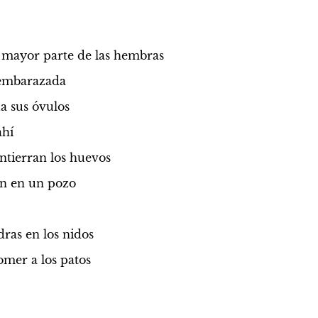
a mayor parte de las hembras
 embarazada
ua sus óvulos
ahí
tierran los huevos
dín en un pozo
edras en los nidos
omer a los patos