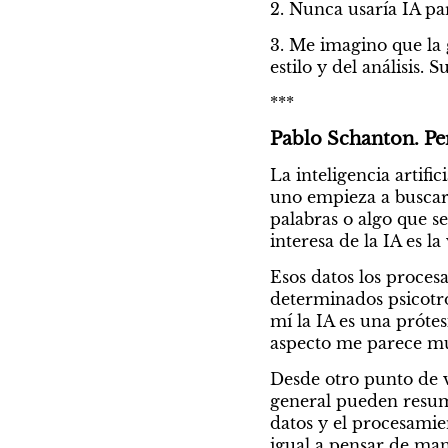
2. Nunca usaría IA par
3. Me imagino que la 
estilo y del análisis.
***
Pablo Schanton. Per
La inteligencia artifi
uno empieza a buscar 
palabras o algo que s
interesa de la IA es l
Esos datos los proces
determinados psicotr
mí la IA es una prót
aspecto me parece muy
Desde otro punto de v
general pueden resum
datos y el procesamien
igual a pensar de man