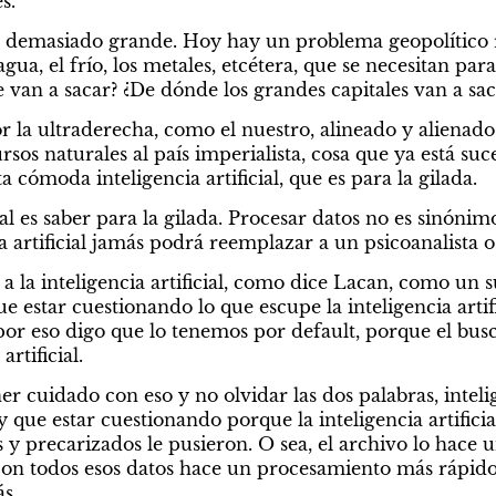
s.
s demasiado grande. Hoy hay un problema geopolítico 
ua, el frío, los metales, etcétera, que se necesitan para 
se van a sacar? ¿De dónde los grandes capitales van a sac
 la ultraderecha, como el nuestro, alineado y alienado
rsos naturales al país imperialista, cosa que ya está su
 cómoda inteligencia artificial, que es para la gilada.
ial es saber para la gilada. Procesar datos no es sinónimo
 artificial jamás podrá reemplazar a un psicoanalista o 
 a la inteligencia artificial, como dice Lacan, como un s
 estar cuestionando lo que escupe la inteligencia artif
or eso digo que lo tenemos por default, porque el busc
artificial.
r cuidado con eso y no olvidar las dos palabras, inteligen
que estar cuestionando porque la inteligencia artificial
y precarizados le pusieron. O sea, el archivo lo hace u
al con todos esos datos hace un procesamiento más rápido
s.