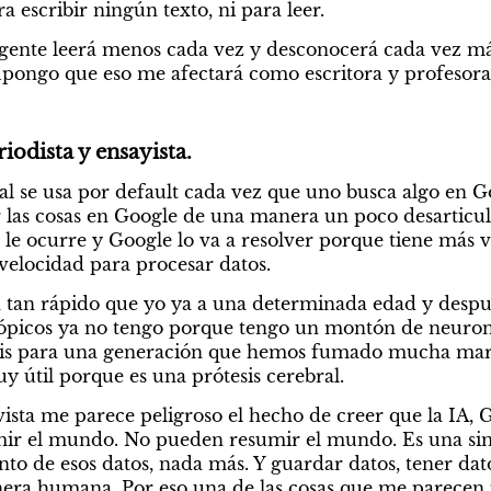
a escribir ningún texto, ni para leer.
gente leerá menos cada vez y desconocerá cada vez más 
 Supongo que eso me afectará como escritora y profesora 
iodista y ensayista.
cial se usa por default cada vez que uno busca algo en Go
las cosas en Google de una manera un poco desarticula
e le ocurre y Google lo va a resolver porque tiene más 
a velocidad para procesar datos.
a tan rápido que yo ya a una determinada edad y desp
ópicos ya no tengo porque tengo un montón de neuron
esis para una generación que hemos fumado mucha mari
 útil porque es una prótesis cerebral.
ista me parece peligroso el hecho de creer que la IA, G
ir el mundo. No pueden resumir el mundo. Es una simp
to de esos datos, nada más. Y guardar datos, tener dato
era humana. Por eso una de las cosas que me parecen p