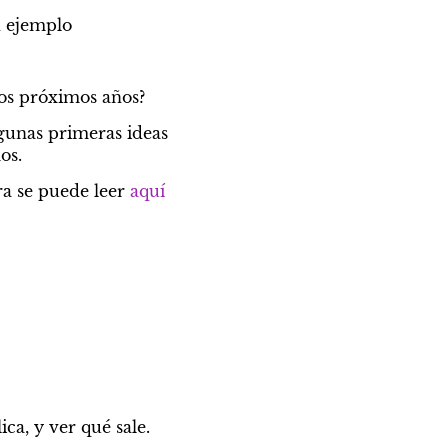
n ejemplo
los próximos años?
gunas primeras ideas 
os.
ra se puede leer 
aquí 
ca, y ver qué sale. 