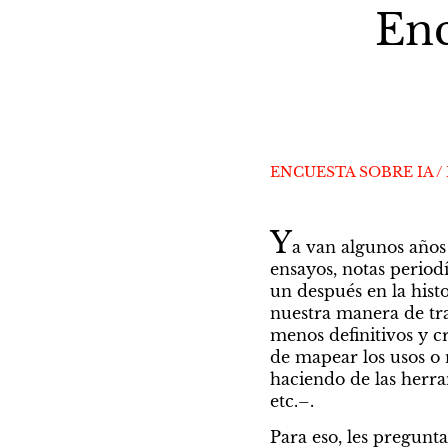
Enc
ENCUESTA SOBRE IA /
Y
a van algunos años e
ensayos, notas periodí
un después en la hist
nuestra manera de trab
menos definitivos y c
de mapear los usos o no
haciendo de las herra
etc.–.
Para eso, les pregunt