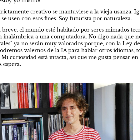
 estoy yo mismo!
strictamente creativo se mantuviese a la vieja usanza. Igu
se usen con esos fines. Soy futurista por naturaleza.
n breve, el mundo esté habitado por seres mimados tec
 inalámbrica a una computadora. No digo nada que no 
urales" ya no serán muy valorados porque, con la Ley d
podremos valernos de la IA para hablar otros idiomas, t
Mi curiosidad está intacta, así que me gusta pensar en e
s espera.