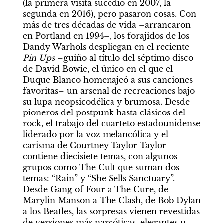
(la primera visita sucedió en 2007, la 
segunda en 2016), pero pasaron cosas. Con 
más de tres décadas de vida –arrancaron 
en Portland en 1994–, los forajidos de los 
Dandy Warhols despliegan en el reciente 
Pin Ups 
–guiño al título del séptimo disco 
de David Bowie, el único en el que el 
Duque Blanco homenajeó a sus canciones 
favoritas– un arsenal de recreaciones bajo 
su lupa neopsicodélica y brumosa. Desde 
pioneros del postpunk hasta clásicos del 
rock, el trabajo del cuarteto estadounidense 
liderado por la voz melancólica y el 
carisma de Courtney Taylor-Taylor 
contiene diecisiete temas, con algunos 
grupos como The Cult que suman dos 
temas: “Rain” y “She Sells Sanctuary”. 
Desde Gang of Four a The Cure, de 
Marylin Manson a The Clash, de Bob Dylan 
a los Beatles, las sorpresas vienen revestidas 
de versiones más narcóticas, elegantes u 