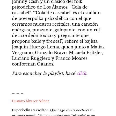
Johnny Cash y un clásico del folk 
psicodélico de Los Álamos, “Cola de 
cascabel”. “‘Cola de cascabel’ es el estallido 
de powerpolka psicodélica con el que 
cerramos nuestros recitales, una canción 
enérgica, punzante, galopante, con un riff 
de acordeón tóxico y pregnante que 
propone baile y frenesí”, refiere el bajista 
Joaquín Huergo Lema, quien junto a Matías 
Vergnano, Gonzalo Bravo, Micaela Fritzler, 
Luciano Ruggiero y Franco Moares 
conforman Gitanos.
Para escuchar la playlist, hacé 
click
.
_ _ _
Gustavo Álvarez Núñez
Es periodista y escritor. 
Qué hago con la noche
 es su 
primera novela. “Bailando sobre una Telaraña” es un 