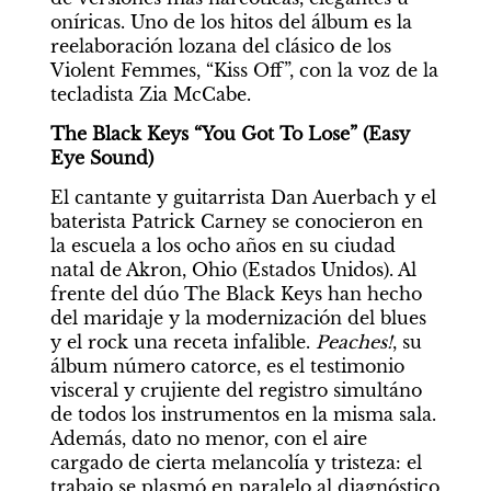
oníricas. Uno de los hitos del álbum es la 
reelaboración lozana del clásico de los 
Violent Femmes, “Kiss Off”, con la voz de la 
tecladista Zia McCabe.
The Black Keys “You Got To Lose” (Easy 
Eye Sound)
El cantante y guitarrista Dan Auerbach y el 
baterista Patrick Carney se conocieron en 
la escuela a los ocho años en su ciudad 
natal de Akron, Ohio (Estados Unidos). Al 
frente del dúo The Black Keys han hecho 
del maridaje y la modernización del blues 
y el rock una receta infalible. 
Peaches!
, su 
álbum número catorce, es el testimonio 
visceral y crujiente del registro simultáno 
de todos los instrumentos en la misma sala. 
Además, dato no menor, con el aire 
cargado de cierta melancolía y tristeza: el 
trabajo se plasmó en paralelo al diagnóstico 