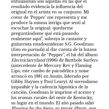
entusiasman son aquellas en las que el 
resultado evidencia la influencia del 
original en el artista en su conjunto. Mi 
cover de ‘Pepper’ me representa y me 
produce la misma intriga que sentí al 
escuchar la original: quedarme 
preguntándome qué está pasando 
realmente aquí”, subraya la cantante y 
guitarrista estadounidense S.G. Goodman 
(
foto en portada
) al dar cuenta de la lozana 
interpretación de “Pepper”, el hit del álbum 
Electriclarryland 
(1996) de Butthole Surfers 
(antecedente de Mercury Rev y Flaming 
Lips; este combo de psicodélica y noise 
arrancó en 1981 en Austin, liderado por 
Gibby Haynes y Paul Leary). Al surrealismo 
impasible y la cadencia hipnótica de la 
canción, Goodman le imprime el acento y 
los aromas rurales del oeste de Kentucky, 
su lugar en el mundo. El año pasado salió 
Planting by the Signs,
 su tercer álbum, que 