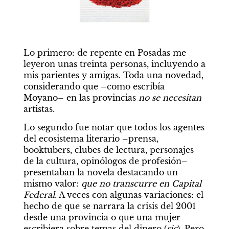
Lo primero: de repente en Posadas me 
leyeron unas treinta personas, incluyendo a 
mis parientes y amigas. Toda una novedad, 
considerando que –como escribía 
Moyano– en las provincias 
no
se
necesitan 
artistas.
Lo segundo fue notar que todos los agentes 
del ecosistema literario –prensa, 
booktubers, clubes de lectura, personajes 
de la cultura, opinólogos de profesión–
presentaban la novela destacando un 
mismo valor: 
que no transcurre en Capital 
Federal
. A veces con algunas variaciones: el 
hecho de que se narrara la crisis del 2001 
desde una provincia o que una mujer 
escribiera sobre temas del dinero (
sic
). Pero 