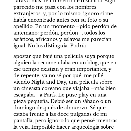
caras a más de un metro de distancia. Algo 
parecido me pasa con los nombres 
extranjeros, y, por lo mismo, ignoro si me 
había encontrado antes con su foto o su 
apellido. En un momento –pido perdón de 
antemano: perdón, perdón–, todos los 
asiáticos, africanos y eslavos me parecían 
igual. No los distinguía. Podría
apostar que bajé una película suya porque 
alguien la recomendaba en un blog, que en 
ese tiempo existían y eran importantes, y 
de repente, ya no sé por qué, me pillé 
viendo Night and Day, una película sobre 
un cineasta coreano que viajaba –más bien 
escapaba– a París. Le puse play en una 
pieza pequeña. Debió ser un sábado o un 
domingo después de almuerzo. Sé que 
estaba frente a las doce pulgadas de mi 
pantalla, pero ignoro lo que pensé mientras 
la veía. Imposible hacer arqueología sobre 