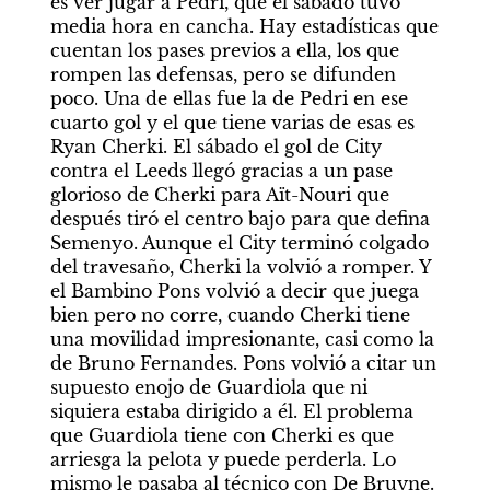
es ver jugar a Pedri, que el sábado tuvo 
media hora en cancha. Hay estadísticas que 
cuentan los pases previos a ella, los que 
rompen las defensas, pero se difunden 
poco. Una de ellas fue la de Pedri en ese 
cuarto gol y el que tiene varias de esas es 
Ryan Cherki. El sábado el gol de City 
contra el Leeds llegó gracias a un pase 
glorioso de Cherki para Aït-Nouri que 
después tiró el centro bajo para que defina 
Semenyo. Aunque el City terminó colgado 
del travesaño, Cherki la volvió a romper. Y 
el Bambino Pons volvió a decir que juega 
bien pero no corre, cuando Cherki tiene 
una movilidad impresionante, casi como la 
de Bruno Fernandes. Pons volvió a citar un 
supuesto enojo de Guardiola que ni 
siquiera estaba dirigido a él. El problema 
que Guardiola tiene con Cherki es que 
arriesga la pelota y puede perderla. Lo 
mismo le pasaba al técnico con De Bruyne. 