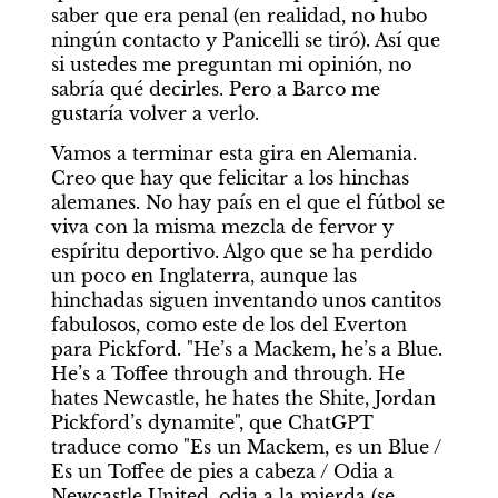
saber que era penal (en realidad, no hubo 
ningún contacto y Panicelli se tiró). Así que 
si ustedes me preguntan mi opinión, no 
sabría qué decirles. Pero a Barco me 
gustaría volver a verlo.
Vamos a terminar esta gira en Alemania. 
Creo que hay que felicitar a los hinchas 
alemanes. No hay país en el que el fútbol se 
viva con la misma mezcla de fervor y 
espíritu deportivo. Algo que se ha perdido 
un poco en Inglaterra, aunque las 
hinchadas siguen inventando unos cantitos 
fabulosos, como este de los del Everton 
para Pickford. "He’s a Mackem, he’s a Blue. 
He’s a Toffee through and through. He 
hates Newcastle, he hates the Shite, Jordan 
Pickford’s dynamite", que ChatGPT 
traduce como "Es un Mackem, es un Blue / 
Es un Toffee de pies a cabeza / Odia a 
Newcastle United, odia a la mierda (se 