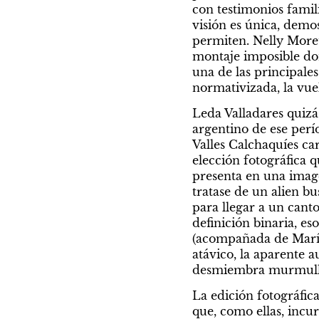
con testimonios familia
visión es única, demos
permiten. Nelly Moret
montaje imposible don
una de las principales
normativizada, la vue
Leda Valladares quizás
argentino de ese perí
Valles Calchaquíes ca
elección fotográfica q
presenta en una image
tratase de un alien 
para llegar a un canto
definición binaria, eso
(acompañada de María 
atávico, la aparente a
desmiembra murmullos 
La edición fotográfica
que, como ellas, incur