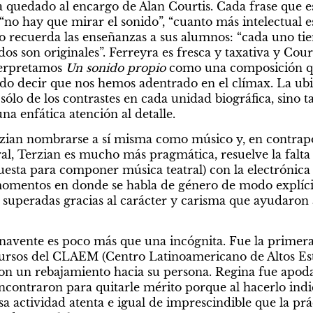
a quedado al encargo de Alan Courtis. Cada frase que e
“no hay que mirar el sonido”, “cuanto más intelectual e
o recuerda las enseñanzas a sus alumnos: “cada uno tien
dos son originales”. Ferreyra es fresca y taxativa y Cour
terpretamos 
Un sonido propio
 como una composición qu
nado decir que nos hemos adentrado en el clímax. La ubic
ólo de los contrastes en cada unidad biográfica, sino t
na enfática atención al detalle.
zian nombrarse a sí misma como músico y, en contrapos
l, Terzian es mucho más pragmática, resuelve la falta d
uesta para componer música teatral) con la electrónica 
omentos en donde se habla de género de modo explícit
 superadas gracias al carácter y carisma que ayudaron a
avente es poco más que una incógnita. Fue la primera 
ursos del CLAEM (Centro Latinoamericano de Altos Estu
con un rebajamiento hacia su persona. Regina fue apodad
ncontraron para quitarle mérito porque al hacerlo indic
a actividad atenta e igual de imprescindible que la práct