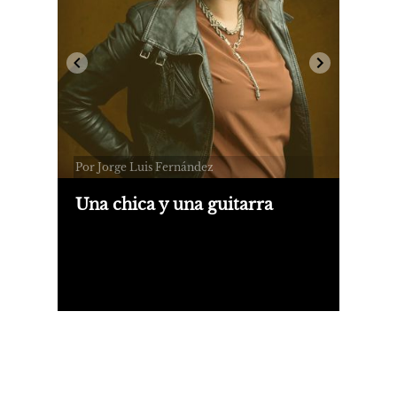
Por Jorge Luis Fernández
Una chica y una guitarra
Las nuevas grabaciones de Thea
Gilmore (foto), Molly Nilsson y Stella
Donnelly; las frecuencias magnéticas
de Kali Malone y Drew McDowall; un
bello outtake de Los Beatles.