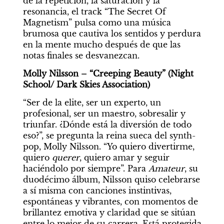
de la repetición, la saturación y la 
resonancia, el track “The Secret Of 
Magnetism” pulsa como una música 
brumosa que cautiva los sentidos y perdura 
en la mente mucho después de que las 
notas finales se desvanezcan.
Molly Nilsson – “Creeping Beauty” (Night 
School/ Dark Skies Association)
“Ser de la elite, ser un experto, un 
profesional, ser un maestro, sobresalir y 
triunfar. ¿Dónde está la diversión de todo 
eso?”, se pregunta la reina sueca del synth-
pop, Molly Nilsson. “Yo quiero divertirme, 
quiero 
querer
, quiero amar y seguir 
haciéndolo por siempre”. Para 
Amateur
, su 
duodécimo álbum, Nilsson quiso celebrarse 
a sí misma con canciones instintivas, 
espontáneas y vibrantes, con momentos de 
brillantez emotiva y claridad que se sitúan 
entre lo mejor de su carrera. Está protegida 