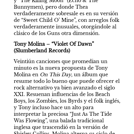
y “The Killing Moon” (Echo & The 
Bunnymen), pero donde Thea 
verdaderamente sobresale es en su versión 
de “Sweet Child O’ Mine”, con arreglos folk 
verdaderamente inusuales, otorgándole al 
clásico de los Guns otra dimensión.
Tony Molina – “Violet Of Dawn” 
(Slumberland Records)
Veintiún canciones que promedian un 
minuto es la nueva propuesta de Tony 
Molina en 
On This Day
, un álbum que 
resume todo lo bueno que puede ofrecer el 
rock alternativo ya bien avanzado el siglo 
XXI. Resuenan influencias de los Beach 
Boys, los Zombies, los Byrds y el folk inglés, 
y Tony incluso hace un alto para 
interpretar la preciosa “Just As The Tide 
Was Flowing”, una balada tradicional 
inglesa que trascendió en la versión de 
Shirley Collins. Molina alterna su ciclo de 