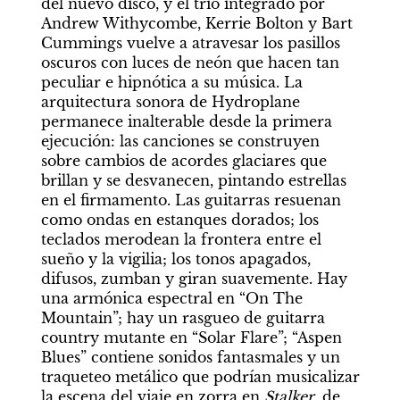
del nuevo disco, y el trío integrado por 
Andrew Withycombe, Kerrie Bolton y Bart 
Cummings vuelve a atravesar los pasillos 
oscuros con luces de neón que hacen tan 
peculiar e hipnótica a su música. La 
arquitectura sonora de Hydroplane 
permanece inalterable desde la primera 
ejecución: las canciones se construyen 
sobre cambios de acordes glaciares que 
brillan y se desvanecen, pintando estrellas 
en el firmamento. Las guitarras resuenan 
como ondas en estanques dorados; los 
teclados merodean la frontera entre el 
sueño y la vigilia; los tonos apagados, 
difusos, zumban y giran suavemente. Hay 
una armónica espectral en “On The 
Mountain”; hay un rasgueo de guitarra 
country mutante en “Solar Flare”; “Aspen 
Blues” contiene sonidos fantasmales y un 
traqueteo metálico que podrían musicalizar 
la escena del viaje en zorra en 
Stalker
, de 