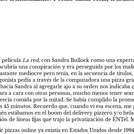
 película 
La red
, con Sandra Bullock como una experta 
cubría una conspiración y era perseguida por los mafio
astante mediocre pero tenía, en la secuencia de títulos,
gonista pedía a través de la computadora una pizza gran
acía Sandra al agregarle ajo a su orden nos indicaba q
ara a cara con otras personas, mucho menos tener sexo.
parecía comida por la mitad. Se había cumplido la prome
os 45 minutos. Recuerdo que, cuando vi esa escena, me p
cién estábamos en el boom del delivery pizzero y/o hela
ón de líneas fijas que trajo la privatización de ENTel.
ir pizzas online ya existía en Estados Unidos desde 199