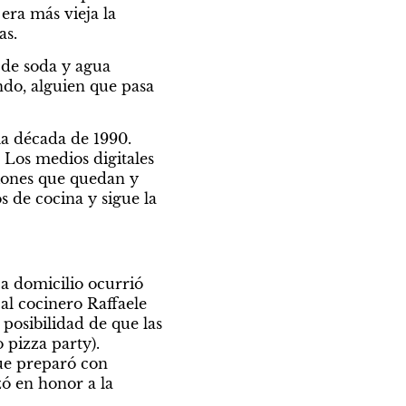
era más vieja la 
as.
de soda y agua 
do, alguien que pasa 
la década de 1990. 
 Los medios digitales 
ciones que quedan y 
s de cocina y sigue la 
ica parecen jugueterías o bazares?	
a domicilio ocurrió 
l cocinero Raffaele 
posibilidad de que las 
 pizza party). 
ue preparó con 
ó en honor a la 