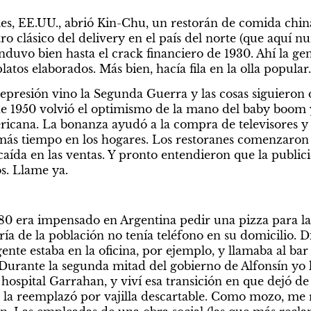
es, EE.UU., abrió Kin-Chu, un restorán de comida china
tro clásico del delivery en el país del norte (que aquí nu
uvo bien hasta el crack financiero de 1930. Ahí la gen
atos elaborados. Más bien, hacía fila en la olla popular.
presión vino la Segunda Guerra y las cosas siguieron d
e 1950 volvió el optimismo de la mano del baby boom y 
icana. La bonanza ayudó a la compra de televisores y l
ás tiempo en los hogares. Los restoranes comenzaron a
caída en las ventas. Y pronto entendieron que la publici
s. Llame ya.
80 era impensado en Argentina pedir una pizza para la c
a de la población no tenía teléfono en su domicilio. Dis
nte estaba en la oficina, por ejemplo, y llamaba al bar 
. Durante la segunda mitad del gobierno de Alfonsín yo l
 hospital Garrahan, y viví esa transición en que dejó de 
se la reemplazó por vajilla descartable. Como mozo, me 