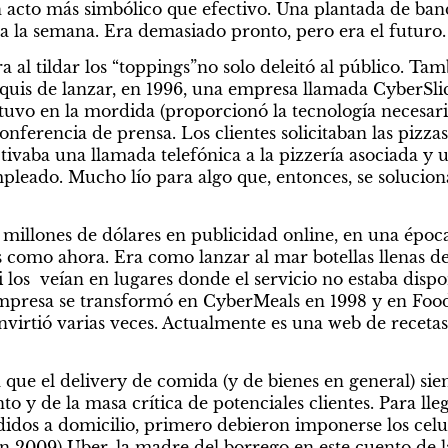
 acto más simbólico que efectivo. Una plantada de ban
a la semana. Era demasiado pronto, pero era el futuro.
 al tildar los “toppings”no solo deleitó al público. Ta
quis de lanzar, en 1996, una empresa llamada CyberSlic
tuvo en la mordida (proporcionó la tecnología necesaria
ferencia de prensa. Los clientes solicitaban las pizzas 
ivaba una llamada telefónica a la pizzería asociada y u
mpleado. Mucho lío para algo que, entonces, se solucion
 millones de dólares en publicidad online, en una época
 como ahora. Era como lanzar al mar botellas llenas de 
i los  veían en lugares donde el servicio no estaba disp
 empresa se transformó en CyberMeals en 1998 y en Food
nvirtió varias veces. Actualmente es una web de recetas
 que el delivery de comida (y de bienes en general) si
 y de la masa crítica de potenciales clientes. Para llega
didos a domicilio, primero debieron imponerse los celul
n 2009) Uber, la madre del borrego en este cuento de la