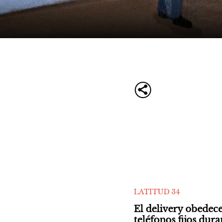
LATITUD 34
El delivery obedece
teléfonos fijos dur