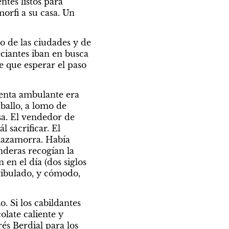
es listos para 
orfi a su casa. Un 
o de las ciudades y de 
ciantes iban en busca 
 que esperar el paso 
enta ambulante era 
allo, a lomo de 
sa. El vendedor de 
sacrificar. El 
azamorra. Había 
nderas recogían la 
 en el día (dos siglos 
ribulado, y cómodo, 
 Si los cabildantes 
late caliente y 
 Berdial para los 