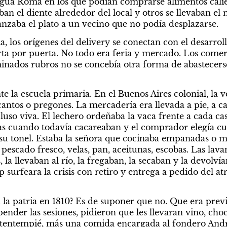
igua Roma en los que podían comprarse alimentos calient
n el diente alrededor del local y otros se llevaban el m
lcanzaba el plato a un vecino que no podía desplazarse.
ia, los orígenes del delivery se conectan con el desarroll
erta por puerta. No todo era feria y mercado. Los comer
minados rubros no se concebía otra forma de abastecerse
 la escuela primaria. En el Buenos Aires colonial, la v
ntos o pregones. La mercadería era llevada a pie, a cab
luso viva. El lechero ordeñaba la vaca frente a cada ca
nas cuando todavía cacareaban y el comprador elegía cuál 
su tonel. Estaba la señora que cocinaba empanadas o m
pescado fresco, velas, pan, aceitunas, escobas. Las lava
 la llevaban al río, la fregaban, la secaban y la devolvían
p surfeara la crisis con retiro y entrega a pedido del at
 la patria en 1810? Es de suponer que no. Que era previo.
nder las sesiones, pidieron que les llevaran vino, choco
tentempié, más una comida encargada al fondero Andrés