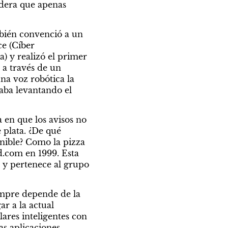
dera que apenas 
mbién convenció a un 
e (Cíber 
) y realizó el primer 
a través de un 
na voz robótica la 
aba levantando el 
 en que los avisos no 
plata. ¿De qué 
onible? Como la pizza 
.com en 1999. Esta 
 y pertenece al grupo 
empre depende de la 
r a la actual 
ares inteligentes con 
s aplicaciones 