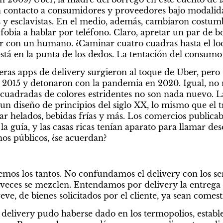
 contacto a consumidores y proveedores bajo modalida
y esclavistas. En el medio, además, cambiaron costumb
fobia a hablar por teléfono. Claro, apretar un par de bo
r con un humano. ¿Caminar cuatro cuadras hasta el loc
está en la punta de los dedos. La tentación del consum
eras apps de delivery surgieron al toque de Uber, pero 
e 2015 y detonaron con la pandemia en 2020. Igual, no
cuadradas de colores estridentes no son nada nuevo. La 
un diseño de principios del siglo XX, lo mismo que el tr
ar helados, bebidas frías y más. Los comercios public
la guía, y las casas ricas tenían aparato para llamar desd
os públicos, ¿se acuerdan?
emos los tantos. No confundamos el delivery con los ser
veces se mezclen. Entendamos por delivery la entrega a
e, de bienes solicitados por el cliente, ya sean comesti
 delivery pudo haberse dado en los termopolios, estable