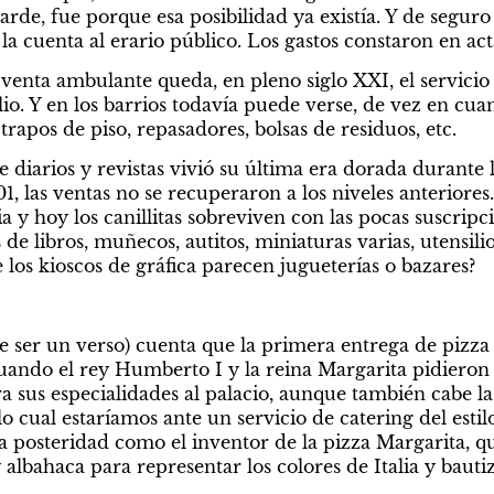
arde, fue porque esa posibilidad ya existía. Y de seguro 
a cuenta al erario público. Los gastos constaron en act
enta ambulante queda, en pleno siglo XXI, el servicio 
io. Y en los barrios todavía puede verse, de vez en cuan
rapos de piso, repasadores, bolsas de residuos, etc.
e diarios y revistas vivió su última era dorada durante 
1, las ventas no se recuperaron a los niveles anteriores.
ia y hoy los canillitas sobreviven con las pocas suscrip
 de libros, muñecos, autitos, miniaturas varias, utensilio
oferta. ¿No vieron que los kioscos de gráf
 ser un verso) cuenta que la primera entrega de pizza 
uando el rey Humberto I y la reina Margarita pidieron a
ra sus especialidades al palacio, aunque también cabe la 
o cual estaríamos ante un servicio de catering del estilo
a posteridad como el inventor de la pizza Margarita, q
albahaca para representar los colores de Italia y bautiz