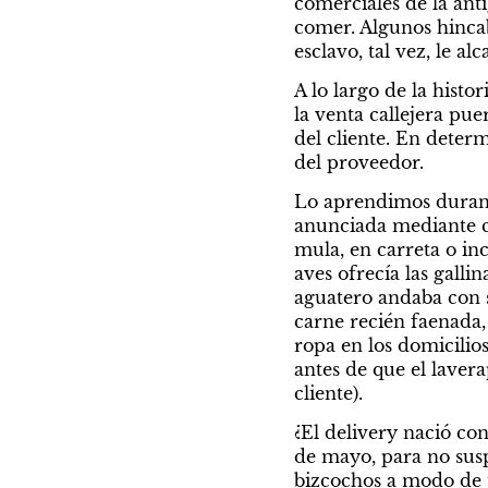
comerciales de la ant
comer. Algunos hincaba
esclavo, tal vez, le a
A lo largo de la histor
la venta callejera pu
del cliente. En deter
del proveedor.
Lo aprendimos durante
anunciada mediante ca
mula, en carreta o inc
aves ofrecía las galli
aguatero andaba con 
carne recién faenada, 
ropa en los domicilios,
antes de que el lavera
cliente).
¿El delivery nació con
de mayo, para no suspe
bizcochos a modo de 