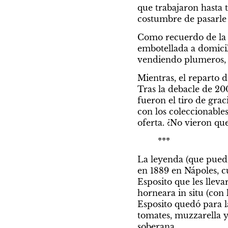
que trabajaron hasta t
costumbre de pasarle l
Como recuerdo de la v
embotellada a domicil
vendiendo plumeros, t
Mientras, el reparto d
Tras la debacle de 200
fueron el tiro de grac
con los coleccionables
	***
La leyenda (que puede
en 1889 en Nápoles, c
Esposito que les lleva
horneara in situ (con l
Esposito quedó para l
tomates, muzzarella y 
soberana.