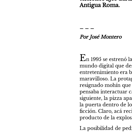
Antigua Roma.
_ _ _
Por José Montero
E
n 1995 se estrenó la
mundo digital que des
entretenimiento era b
maravilloso. La prota
resignado mohín que h
pensaba interactuar c
siguiente, la pizza a
la puerta dentro de l
ficción. Claro, acá re
producto de la explosi
La posibilidad de ped