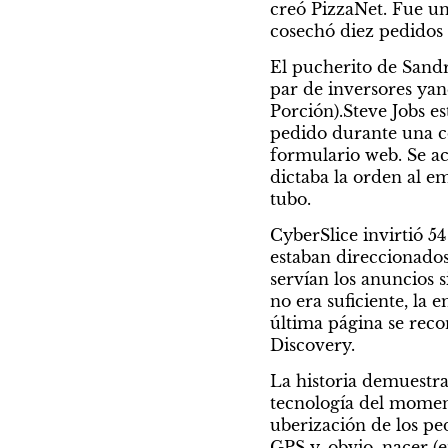
creó PizzaNet. Fue un
cosechó diez pedidos 
El pucherito de Sandra
par de inversores yan
Porción).Steve Jobs es
pedido durante una con
formulario web. Se act
dictaba la orden al e
tubo.
CyberSlice invirtió 54
estaban direccionados
servían los anuncios s
no era suficiente, la
última página se reco
Discovery.
La historia demuestra
tecnología del momento
uberización de los pe
GPS y, obvio, nacer (e