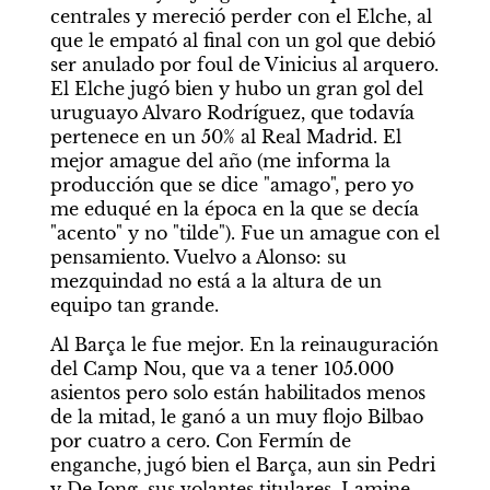
centrales y mereció perder con el Elche, al 
que le empató al final con un gol que debió 
ser anulado por foul de Vinicius al arquero. 
El Elche jugó bien y hubo un gran gol del 
uruguayo Alvaro Rodríguez, que todavía 
pertenece en un 50% al Real Madrid. El 
mejor amague del año (me informa la 
producción que se dice "amago", pero yo 
me eduqué en la época en la que se decía 
"acento" y no "tilde"). Fue un amague con el 
pensamiento. Vuelvo a Alonso: su 
mezquindad no está a la altura de un 
equipo tan grande.
Al Barça le fue mejor. En la reinauguración 
del Camp Nou, que va a tener 105.000 
asientos pero solo están habilitados menos 
de la mitad, le ganó a un muy flojo Bilbao 
por cuatro a cero. Con Fermín de 
enganche, jugó bien el Barça, aun sin Pedri 
y De Jong, sus volantes titulares. Lamine 