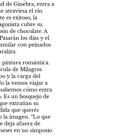
d de Ginebra, entra a 
atraviesa el río. 
 es exitoso, la 
agonista cubre su 
ón de chocolate. A 
sarán los días y el 
imular con peinados 
raliza.
 pintura romántica. 
cula de Milagros 
o y la carga del 
o la vemos viajar a 
 sabemos cómo entra 
á. Es un bosquejo de 
que extrañan su 
dida que querés 
 la imagen. “Lo que 
e deja afuera de 
neses en un simposio 