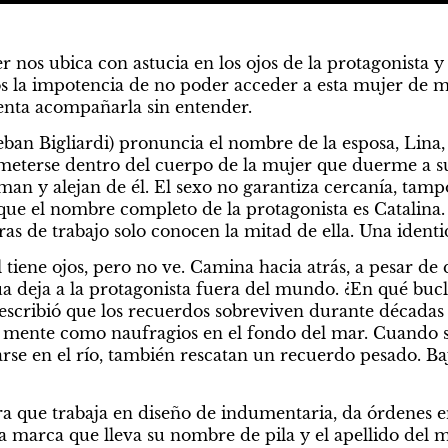
nos ubica con astucia en los ojos de la protagonista y
s la impotencia de no poder acceder a esta mujer de mir
tenta acompañarla sin entender.
ban Bigliardi) pronuncia el nombre de la esposa, Lina,
e meterse dentro del cuerpo de la mujer que duerme a s
an y alejan de él. El sexo no garantiza cercanía, tamp
e el nombre completo de la protagonista es Catalina. El
as de trabajo solo conocen la mitad de ella. Una identi
 tiene ojos, pero no ve. Camina hacia atrás, a pesar de
ua deja a la protagonista fuera del mundo. ¿En qué buc
 escribió que los recuerdos sobreviven durante décadas 
 mente como naufragios en el fondo del mar. Cuando sa
rse en el río, también rescatan un recuerdo pesado. Baj
ra que trabaja en diseño de indumentaria, da órdenes 
na marca que lleva su nombre de pila y el apellido del 