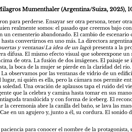
Milagros Mumenthaler (Argentina/Suiza, 2025), 10
aron para perderse. Ensayar ser otra persona, tener otra 
uien realmente somos: el pasado que creemos bajo cont
n un cementerio abandonado. El cambio de escenario cor
hasta convertirnos en uno más. La directora argentina
puertas y ventanas
/
La idea de un lago
) presenta a la pr
a difusa. El mismo efecto visual que sobreexpone un r
cima de otra. La fusión de dos imágenes. El paisaje se 
sta, la boca de la mujer se pierde en la claridad del río.
La observamos por las ventanas de vidrio de un edificio
lugar, ni quién es ella, pero la cámara nos permite ent
en soledad. Una ovación de aplausos tapa el ruido del vie
 gente que la celebra y camina hasta tomar en sus mano
tiaguda translúcida y con forma de iceberg. El recon
r la ceremonia abre la canilla del baño, se lava las manos
Cae en un agujero y, junto a él, su cordura. El sonido d
paciencia para conocer el nombre de la protagonista, 