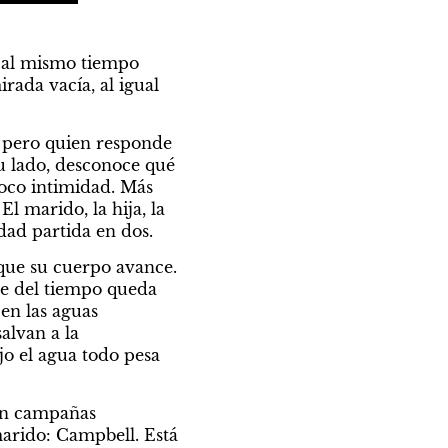
 al mismo tiempo 
ada vacía, al igual 
 pero quien responde 
u lado, desconoce qué 
oco intimidad. Más 
 marido, la hija, la 
dad partida en dos.
 que su cuerpo avance. 
le del tiempo queda 
en las aguas 
lvan a la 
o el agua todo pesa 
en campañas 
marido: Campbell. Está 