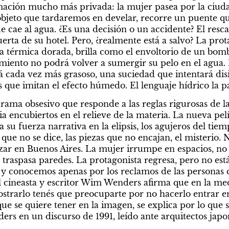
mación mucho más privada: la mujer pasea por la ciuda
bjeto que tardaremos en develar, recorre un puente que 
e cae al agua. ¿Es una decisión o un accidente? El rescate
puerta de su hotel. Pero, ¿realmente está a salvo? La prot
térmica dorada, brilla como el envoltorio de un bomb
miento no podrá volver a sumergir su pelo en el agua. Pa
á cada vez más grasoso, una suciedad que intentará dis
 que imitan el efecto húmedo. El lenguaje hídrico la pa
drama obsesivo que responde a las reglas rigurosas de la
a encubiertos en el relieve de la materia. La nueva pelí
u fuerza narrativa en la elipsis, los agujeros del tiemp
 que no se dice, las piezas que no encajan, el misterio. N
zar en Buenos Aires. La mujer irrumpe en espacios, no
e traspasa paredes. La protagonista regresa, pero no est
 y conocemos apenas por los reclamos de las personas 
El cineasta y escritor Wim Wenders afirma que en la me
strarlo tenés que preocuparte por no hacerlo entrar en
que se quiere tener en la imagen, se explica por lo que s
ers en un discurso de 1991, leído ante arquitectos japo