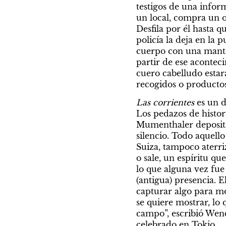
testigos de una infor
un local, compra un o
Desfila por él hasta qu
policía la deja en la 
cuerpo con una manta 
partir de ese aconteci
cuero cabelludo estar
recogidos o productos
Las corrientes
 es un 
Los pedazos de histori
Mumenthaler deposita s
silencio. Todo aquello
Suiza, tampoco aterri
o sale, un espíritu qu
lo que alguna vez fue
(antigua) presencia. 
capturar algo para mo
se quiere mostrar, lo 
campo”, escribió Wend
celebrado en Tokio.