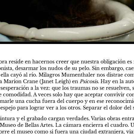
tora reside en hacernos creer que nuestra obligación es r
gonista, desarmar los nudos de su pelo. Sin embargo, ca
e ella cayó al río. Milagros Mumenthaler nos distrae co
a Marion Crane (Janet Leigh) en 
Psicosis
. Hay en la aut
esesperación a la vez: que los traumas no se resuelven,
le comodidad. A veces solo hay que aceptar convivir con 
rmarle una cucha fuera del cuerpo y en ese reconocimie
espejo para lograr ver a los otros. Separar el dolor del
pintura y el grabado cargan verdades. Varias obras entr
l Museo de Bellas Artes. La cámara encierra el cuadro. 
corre el museo como si fuera una ciudad extranjera, viaj