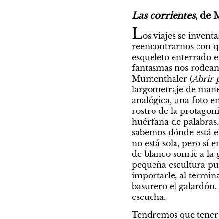
Las corrientes
, de 
L
os viajes se invent
reencontrarnos con q
esqueleto enterrado e
fantasmas nos rodean 
Mumenthaler (
Abrir 
largometraje de maner
analógica, una foto en
rostro de la protagoni
huérfana de palabras. 
sabemos dónde está el 
no está sola, pero sí 
de blanco sonríe a la
pequeña escultura pun
importarle, al termina
basurero el galardón. 
escucha.
Tendremos que tener 