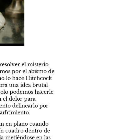
esolver el misterio 
emos por el abismo de 
mo lo hace Hitchcock 
ora una idea brutal 
 solo podemos hacerle 
el dolor para 
nto delinearlo por 
 sufrimiento.
an en plano cuando 
Un cuadro dentro de 
a metiéndose en las 