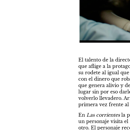
El talento de la direc
que aflige a la prota
su rodete al igual qu
con el dinero que rob
que genera alivio y d
lugar sin por eso dar
volverlo llevadero. A
primera vez frente al 
En 
Las corrientes
 la 
un personaje visita e
otro. El personaje re