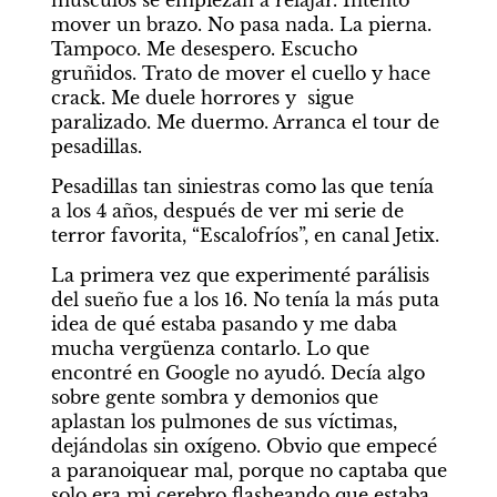
músculos se empiezan a relajar. Intento 
mover un brazo. No pasa nada. La pierna. 
Tampoco. Me desespero. Escucho 
gruñidos. Trato de mover el cuello y hace 
crack. Me duele horrores y  sigue 
paralizado. Me duermo. Arranca el tour de 
pesadillas.
Pesadillas tan siniestras como las que tenía 
a los 4 años, después de ver mi serie de 
terror favorita, “Escalofríos”, en canal Jetix.
La primera vez que experimenté parálisis 
del sueño fue a los 16. No tenía la más puta 
idea de qué estaba pasando y me daba 
mucha vergüenza contarlo. Lo que 
encontré en Google no ayudó. Decía algo 
sobre gente sombra y demonios que 
aplastan los pulmones de sus víctimas, 
dejándolas sin oxígeno. Obvio que empecé 
a paranoiquear mal, porque no captaba que 
solo era mi cerebro flasheando que estaba 