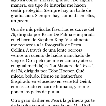
manera, ese tipo de historias me hacen 
sentir protegida. Siempre hay un baile de 
graduación. Siempre hay, como dicen ellos, 
un 
prom.
Una de mis películas favoritas es 
Carrie
 del 
76, dirigida por Brian De Palma e inspirada 
en el libro de Stephen King. Visualmente 
me recuerda a la fotografía de Petra 
Collins. A través de una lente borrosa 
vemos un cuento de hadas manchado de 
sangre. Otra peli que me encanta (y aterra 
en igual medida) es “La Masacre de Texas”, 
del 74, dirigida por Tobe Hooper. Qué 
miedo, boludo. Pienso en leatherface 
(inspirado en el asesino en serie Ed Gein), 
enmascarado en carne humana, y se me 
ponen los pelos de punta.
Otro gran slasher es 
Pearl
, la primera parte 
de la trilogía protagonizada por Mia Goth. 