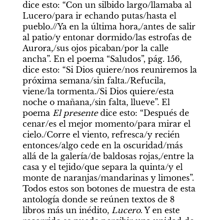
dice esto: “Con un silbido largo/llamaba al 
Lucero/para ir echando putas/hasta el 
pueblo.//Ya en la última hora,/antes de salir 
al patio/y entonar dormido/las estrofas de 
Aurora,/sus ojos picaban/por la calle 
ancha”. En el poema “Saludos”, pág. 156, 
dice esto: “Si Dios quiere/nos reuniremos la 
próxima semana/sin falta./Refucila, 
viene/la tormenta./Si Dios quiere/esta 
noche o mañana,/sin falta, llueve”. El 
poema 
El presente
 dice esto: “Después de 
cenar/es el mejor momento/para mirar el 
cielo./Corre el viento, refresca/y recién 
entonces/algo cede en la oscuridad/más 
allá de la galería/de baldosas rojas,/entre la 
casa y el tejido/que separa la quinta/y el 
monte de naranjas/mandarinas y limones”. 
Todos estos son botones de muestra de esta 
antología donde se reúnen textos de 8 
libros más un inédito, 
Lucero
. Y en este 