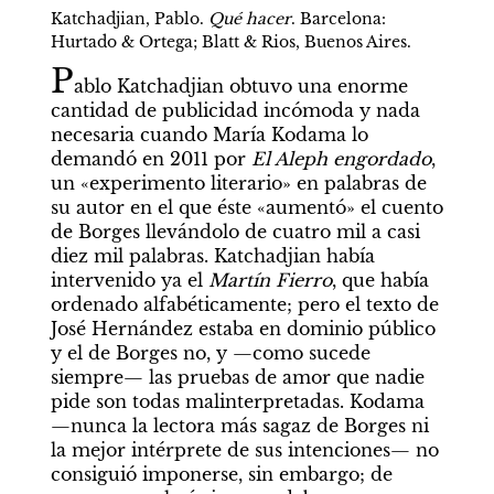
Katchadjian, Pablo. 
Qué hacer
. Barcelona: 
Hurtado & Ortega; Blatt & Rios, Buenos Aires.  
P
ablo Katchadjian obtuvo una enorme 
cantidad de publicidad incómoda y nada 
necesaria cuando María Kodama lo 
demandó en 2011 por 
El Aleph engordado
, 
un «experimento literario» en palabras de 
su autor en el que éste «aumentó» el cuento 
de Borges llevándolo de cuatro mil a casi 
diez mil palabras. Katchadjian había 
intervenido ya el 
Martín Fierro
, que había 
ordenado alfabéticamente; pero el texto de 
José Hernández estaba en dominio público 
y el de Borges no, y —como sucede 
siempre— las pruebas de amor que nadie 
pide son todas malinterpretadas. Kodama 
—nunca la lectora más sagaz de Borges ni 
la mejor intérprete de sus intenciones— no 
consiguió imponerse, sin embargo; de 