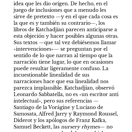
idea que les dio origen. De hecho, en el 
juego de inclusiones que a menudo les 
sirve de pretexto —y en el que cada cosa es 
la que es y también su contrario—, los 
libros de Katchadjian parecen anticiparse a 
esta objeción y hacer posibles algunas otras. 
Sus textos —que tal vez debiésemos llamar 
«intervenciones»— se preguntan por el 
sentido de lo que narran al tiempo que la 
narración tiene lugar, lo que en ocasiones 
puede resultar ligeramente confuso. La 
incuestionable linealidad de sus 
narraciones hace que esa linealidad nos 
parezca implausible. Katchadjian, observó 
Leonardo Sabbatella, no es «un escritor anti 
intelectual», pero sus referencias —
Santiago de la Vorágine y Luciano de 
Samosata, Alfred Jarry y Raymond Roussel, 
Diderot y los apólogos de Franz Kafka, 
Samuel Beckett, las 
nursery rhymes
— no 