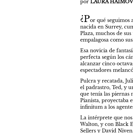
por
 LAURA HAIMOV
¿P
or qué seguimos a
nacida en Surrey, cu
Plaza, muchos de sus 
empalagosa como sus c
Esa novicia de fantasí
perfecta según los cá
alcanzar cinco octava
espectadores melancól
Pulcra y recatada, Jul
el padrastro, Ted, y u
que tenía las piernas 
Pianista, proyectaba e
infinitum a los agente
La intérprete que nos
Walton, y con Black E
Sellers y David Niven