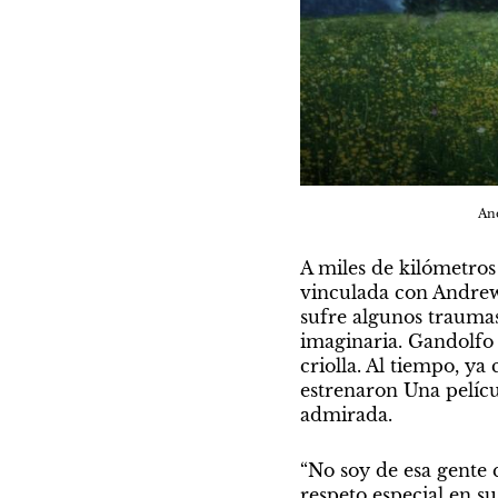
And
A miles de kilómetros 
vinculada con Andrew
sufre algunos traumas
imaginaria. Gandolfo c
criolla. Al tiempo, ya
estrenaron Una pelícu
admirada.
“No soy de esa gente 
respeto especial en su 