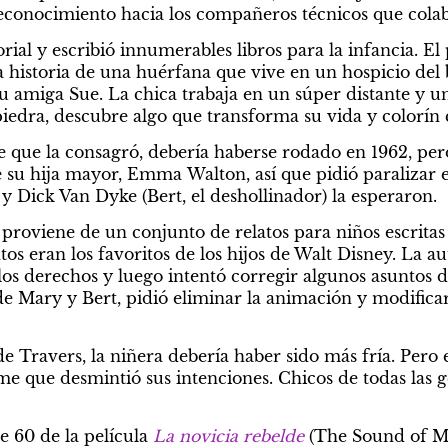
reconocimiento hacia los compañeros técnicos que colab
ial y escribió innumerables libros para la infancia. El 
la historia de una huérfana que vive en un hospicio del
u amiga Sue. La chica trabaja en un súper distante y un
edra, descubre algo que transforma su vida y colorín 
lme que la consagró, debería haberse rodado en 1962, pero
su hija mayor, Emma Walton, así que pidió paralizar e
 y Dick Van Dyke (Bert, el deshollinador) la esperaron.
proviene de un conjunto de relatos para niños escritas 
os eran los favoritos de los hijos de Walt Disney. La a
 los derechos y luego intentó corregir algunos asuntos 
e Mary y Bert, pidió eliminar la animación y modificar 
 Travers, la niñera debería haber sido más fría. Pero e
e que desmintió sus intenciones. Chicos de todas las g
 60 de la película 
La novicia rebelde
(The Sound of Mu