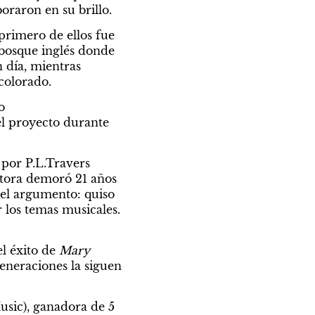
oraron en su brillo.
primero de ellos fue 
 bosque inglés donde 
 día, mientras 
colorado.
 
l proyecto durante 
por P.L.Travers 
utora demoró 21 años 
del argumento: quiso 
los temas musicales. 
l éxito de 
Mary 
eneraciones la siguen 
sic), ganadora de 5 