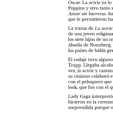
Oscar. La actriz ya l
Amor sin barreras
. A
que le permitieron hac
La trama de
 La novic
de una joven religios
los siete hijos de un 
Abadía de Nonnberg, 
los países de habla g
El rodaje tuvo alguno
Trapp. Llegaba alcoho
vez, la actriz y cant
su cinismo colaboró en
con el peluquero que 
look, que fue con el 
Lady Gaga interpretó
hicieron en la ceremo
sorprendida porque no