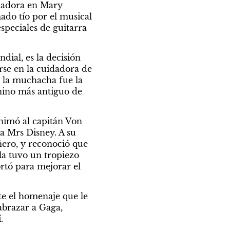
ladora en Mary 
Poppins y otro tanto sucedió con Robert Wise, que tuvo la estatuilla del afamado tío por el musical 
speciales de guitarra 
ial, es la decisión 
se en la cuidadora de 
ó la muchacha fue la 
ino más antiguo de 
animó al capitán Von 
a Mrs Disney. A su 
ero, y reconoció que 
la tuvo un tropiezo 
rtó para mejorar el 
te el homenaje que le 
brazar a Gaga, 
.