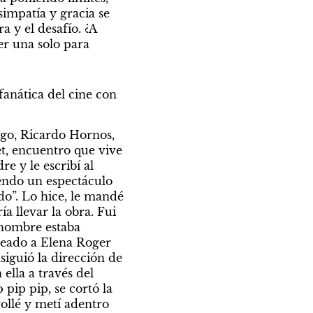
impatía y gracia se 
 y el desafío. ¿A 
r una solo para 
anática del cine con 
go, Ricardo Hornos, 
t, encuentro que vive 
 y le escribí al 
iendo un espectáculo 
o”. Lo hice, le mandé 
a llevar la obra. Fui 
hombre estaba 
heado a Elena Roger 
guió la dirección de 
lla a través del 
pip pip, se cortó la 
ollé y metí adentro 