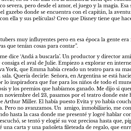
 severa, pero desde el amor, el juego y la magia. Esa s
el gazebo donde se encuentra con el capitán, la aventura
con ella y sus películas? Creo que Disney tiene que hace
ubers muy influyentes pero en esa época la gente era f
as que tenían cosas para contar”.
e dice ‘Andá a buscarla’. Un productor y director ami
consiga el aval de Julie. Empiezo a explorar en interne
va York, que Emma había creado un teatro para su madre
la sala. Quería decirle: Señora, en Argentina se está hac
 lo inspiradora que fue para los niños de todo el mund
nopsis y los premios que habíamos ganado. Me dijo si querí
n noviembre del 23, pasamos por el teatro donde este 
e Arthur Miller. El había puesto Evita y yo había couc
. Pero no avanzamos. Un  amigo, inmobiliario, me consi
do hasta la casa donde me presenté y logré hablar con e
escuchó, se tentó y elogié su voz preciosa hasta que, pip 
 una carta y una pañoleta fileteada de regalo, que enrr