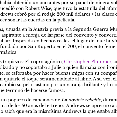
o había obtenido un año antes por su papel de niñera vo
ndrews cobró por el rodaje 200 mil dólares + las clases e
er sonar las cuerdas en la película.
ia
, situada en la Austria previa a la Segunda Guerra Mund
a aspirante a monja de largarse del convento y convertir
militar. Inspirada en hechos reales, el lugar del que huy
fundada por San Ruperto en el 700, el convento femen
ermánica.
s tropiezos: El coprotagónico, 
Christopher Plummer
, 
lizado y no soportaba a Julie a quien llamaba con ironí
ante, se esforzaba por hacer buenas migas con su compañ
 quitarle el toque sentimentaloide al filme. A su vez, el
cambió su pelo castaño por un naranja brillante y lo co
que terminó de hacerse famosa.
 un popurrí de canciones de 
La novicia rebelde
, duran
nia de los 50 años del estreno.  Andrews se apresuró a a
 sabía que era la mismísima Andrews la que estaba allí