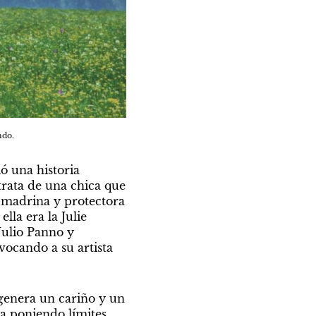
ndo.
ó una historia 
ata de una chica que 
madrina y protectora 
la era la Julie 
Julio Panno y 
ocando a su artista 
 genera un cariño y un 
ba poniendo límites, 