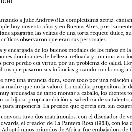
ICHI
mando a Julie Andrews?La completísima actriz, cantante 
mple hoy noventa años y en Buenos Aires, precisamente
fans apagarán las velitas de una torta requete dulce, au
ríticos observaron que eran sus personajes.
a y encargada de los buenos modales de los niños en la 
nones dominantes de belleza, refinada y con una voz in
s pero perdió esa virtud por un problema de salud. Ho
icos que pasaron sus infancias gozando con la magia d
ie tuvo una infancia dura, sobre todo por una relación di
na madre que no la valoró. La maldita progenitora le de
muy arqueadas de tanto montar a caballo, los dientes to
n su hija su propia ambición y, sabedora de su talento, 
s para imponerla. La presión que ejercía era, sin exager
 convoca tuvo dos matrimonios, con el diseñador de ve
dwards, el creador de La Pantera Rosa (1963), con los d
. Adoptó niños oriundos de Africa, fue embajadora de U