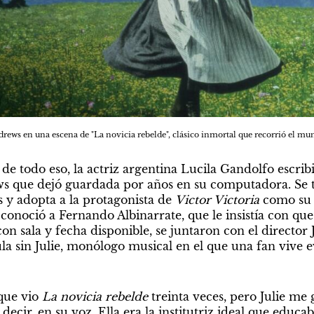
rews en una escena de "La novicia rebelde", clásico inmortal que recorrió el mu
de todo eso, la actriz argentina Lucila Gandolfo escribi
s que dejó guardada por años en su computadora. Se tr
 y adopta a la protagonista de 
Victor Victoria
 como su 
onoció a Fernando Albinarrate, que le insistía con que el
 con sala y fecha disponible, se juntaron con el director 
la sin Julie, monólogo musical en el que una fan vive ev
que vio 
La novicia rebelde
 treinta veces, pero Julie me
decir, en su voz. Ella era la institutriz ideal que educa