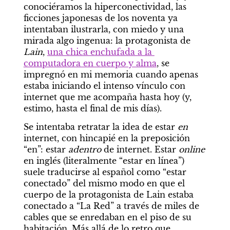
conociéramos la hiperconectividad, las 
ficciones japonesas de los noventa ya 
intentaban ilustrarla, con miedo y una 
mirada algo ingenua: la protagonista de 
Lain
, 
una chica enchufada a la 
computadora en cuerpo y alma
, se 
impregnó en mi memoria cuando apenas 
estaba iniciando el intenso vínculo con 
internet que me acompaña hasta hoy (y, 
estimo, hasta el final de mis días).
Se intentaba retratar la idea de estar 
en
internet, con hincapié en la preposición 
“en”: estar 
adentro
 de internet. Estar 
online 
en inglés (literalmente “estar en línea”) 
suele traducirse al español como “estar 
conectado” del mismo modo en que el 
cuerpo de la protagonista de Lain estaba 
conectado a “La Red” a través de miles de 
cables que se enredaban en el piso de su 
habitación. Más allá de lo retro que 