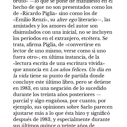
bruto» —lo que se pone de manifiesto en el 
hecho de que no son presentados como los 
de «Ricardo Piglia» sino como los de 
«Emilio Renzi», su 
alter ego
 literario—, las 
amistades y los amores del autor son 
disimulados con una inicial, no se incluyen 
los períodos en el extranjero, etcétera. Se 
trata, afirma Piglia, de «convertirse en 
lector de uno mismo, verse como si uno 
fuera otro»; en última instancia, de la 
«lectura escrita de una escritura vivida» 
que anuncia en 
Los años felices
. 
Un día en 
la vida
 tiene su punto de partida donde 
concluye este último libro, pero se detiene 
en 1983, en una negación de lo sucedido 
durante los treinta años posteriores —
parcial y algo engañosa, por cuanto, por 
ejemplo, sus opiniones sobre Sarlo parecen 
ajustarse más a lo que ésta hizo y significó 
después de 1983, y especialmente durante 
sus últimos quince o veinte años de 