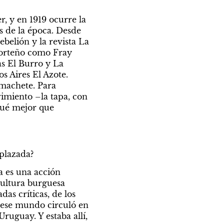
, y en 1919 ocurre la 
 de la época. Desde 
elión y la revista La 
porteño como Fray 
s El Burro y La 
 Aires El Azote. 
machete. Para 
miento –la tapa, con 
qué mejor que 
splazada?
 es una acción 
cultura burguesa 
as críticas, de los 
, ese mundo circuló en 
uguay. Y estaba allí, 