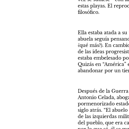
estas playas. El repro
filosófico.
Ella estaba atada a su
abuela seguía pensand
¿qué más?). En cambio
de las ideas progresis
estaba embelesado por
Quizás en “América” e
abandonar por un tiem
Después de la Guerra C
Antonio Celada, aboga
pormenorizado estado 
siglo atrás. “El abuelo
de las izquierdas mili
del pueblo, que era c
por lo que sé, él se 