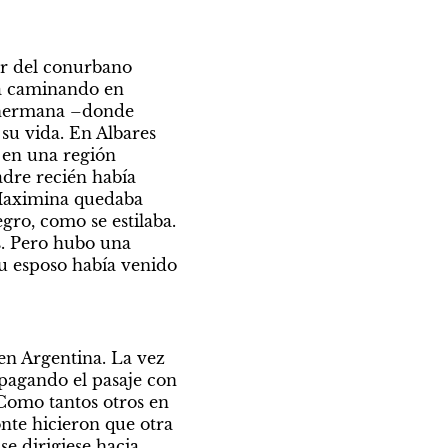
r del conurbano 
a caminando en 
 hermana –donde 
su vida. En Albares 
 en una región 
dre recién había 
Maximina quedaba 
ro, como se estilaba. 
. Pero hubo una 
su esposo había venido 
en Argentina. La vez 
pagando el pasaje con 
Como tantos otros en 
nte hicieron que otra 
e dirigiese hacia 