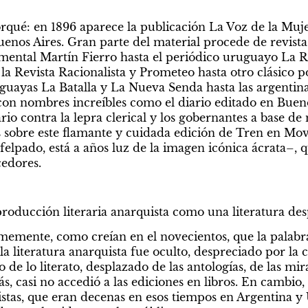
rqué: en 1896 aparece la publicación La Voz de la Mujer
nos Aires. Gran parte del material procede de revistas
mental Martín Fierro hasta el periódico uruguayo La Reb
a Revista Racionalista y Prometeo hasta otro clásico 
uayas La Batalla y La Nueva Senda hasta las argentina
n nombres increíbles como el diario editado en Buenos
o contra la lepra clerical y los gobernantes a base de 
sobre este flamante y cuidada edición de Tren en Movi
afelpado, está a años luz de la imagen icónica ácrata–, 
cedores.
producción literaria anarquista como una literatura de
rmemente, como creían en el novecientos, que la palabra
a literatura anarquista fue oculto, despreciado por la 
 de lo literato, desplazado de las antologías, de las mirad
más, casi no accedió a las ediciones en libros. En cambio
stas, que eran decenas en esos tiempos en Argentina y Ur