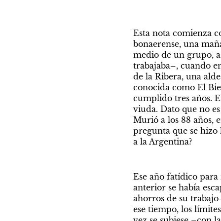
Esta nota comienza co
bonaerense, una maña
medio de un grupo, a
trabajaba–, cuando en
de la Ribera, una ald
conocida como El Bier
cumplido tres años. 
viuda. Dato que no es 
Murió a los 88 años, 
pregunta que se hizo h
a la Argentina?
Ese año fatídico para 
anterior se había esc
ahorros de su trabajo
ese tiempo, los límite
vez se subiese –con la