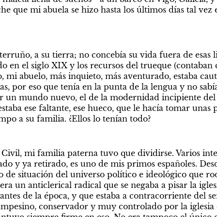
che que mi abuela se hizo hasta los últimos días tal vez
 terruño, a su tierra; no concebía su vida fuera de esas l
o en el siglo XIX y los recursos del trueque (contaban c
, mi abuelo, más inquieto, más aventurado, estaba caut
tas, por eso que tenía en la punta de la lengua y no sabí
 un mundo nuevo, el de la modernidad incipiente del o
staba ese faltante, ese hueco, que le hacía tomar unas p
po a su familia. ¿Ellos lo tenían todo?
ivil, mi familia paterna tuvo que dividirse. Varios inte
do y ya retirado, es uno de mis primos españoles. De
de situación del universo político e ideológico que ro
 era un anticlerical radical que se negaba a pisar la igle
tantes de la época, y que estaba a contracorriente del se
ampesino, conservador y muy controlado por la iglesia c
mantuvo siempre firme en eso. No era tampoco el único e