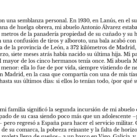
n una semblanza personal. En 1930, en Lanús, en el su
na de huelga obrera, mi abuelo Antonio Álvarez estab
 metros de la panadería propiedad de su cuñado y su
 una confusión de tiros y alboroto, una bala acabó con 
ea de la provincia de León, a 372 kilómetros de Madrid,
zo, siete meses atrás había nacido su última hija. Mi pa
El mayor de los cinco hermanos tenía once. Mi abuela 
menor: ella lo fue de por vida, siempre vistiendo de neg
en Madrid, en la casa que compartía con una de mis tías
asta sus últimos días: si ellos lo tenían todo, ¿por qué 
mi familia significó la segunda incursión de mi abuelo 
apado de su casa siendo poco más que un adolescente –
– pero regresó a España para hacer el servicio militar. 
s de su comarca, la pobreza reinante y la falta de horizo
 maleta llena de sueños– a un barco en Vigo, Galicia, y s