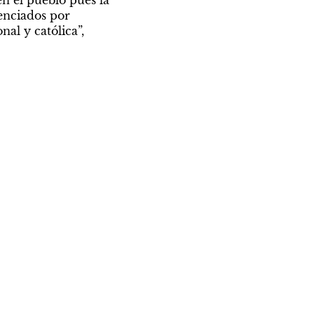
enciados por 
al y católica”, 