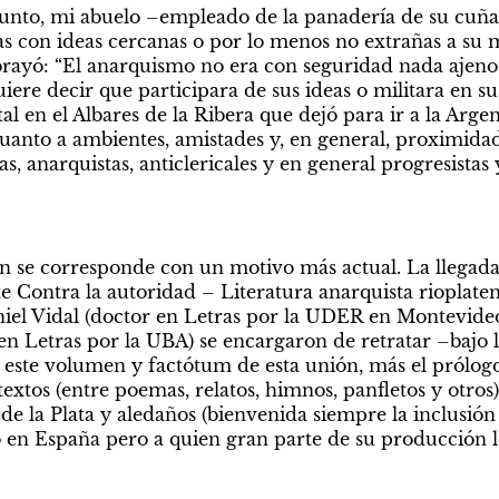
unto, mi abuelo –empleado de la panadería de su cuña
s con ideas cercanas o por lo menos no extrañas a su m
ayó: “El anarquismo no era con seguridad nada ajeno 
uiere decir que participara de sus ideas o militara en su
tal en el Albares de la Ribera que dejó para ir a la Arge
uanto a ambientes, amistades y, en general, proximidad 
as, anarquistas, anticlericales y en general progresistas y
 se corresponde con un motivo más actual. La llegada a 
e Contra la autoridad – Literatura anarquista rioplaten
niel Vidal (doctor en Letras por la UDER en Montevide
en Letras por la UBA) se encargaron de retratar –bajo l
e este volumen y factótum de esta unión, más el prólog
xtos (entre poemas, relatos, himnos, panfletos y otros) 
de la Plata y aledaños (bienvenida siempre la inclusión d
o en España pero a quien gran parte de su producción l