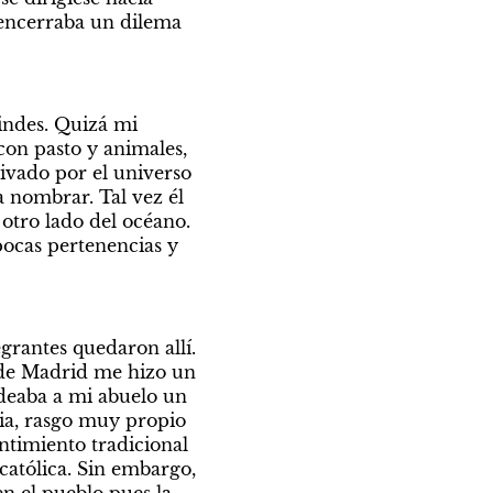
 encerraba un dilema 
indes. Quizá mi 
on pasto y animales, 
ivado por el universo 
a nombrar. Tal vez él 
tro lado del océano. 
ocas pertenencias y 
grantes quedaron allí. 
sde Madrid me hizo un 
deaba a mi abuelo un 
sia, rasgo muy propio 
ntimiento tradicional 
atólica. Sin embargo, 
n el pueblo pues la 