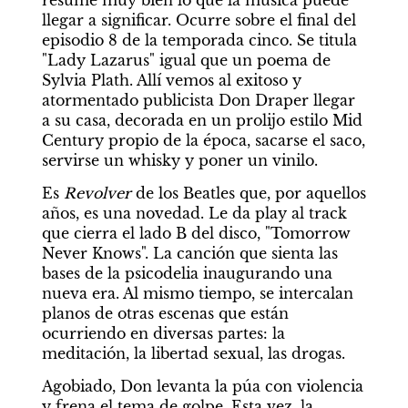
resume muy bien lo que la música puede 
llegar a significar. Ocurre sobre el final del 
episodio 8 de la temporada cinco. Se titula 
"Lady Lazarus" igual que un poema de 
Sylvia Plath. Allí vemos al exitoso y 
atormentado publicista Don Draper llegar 
a su casa, decorada en un prolijo estilo Mid 
Century propio de la época, sacarse el saco, 
servirse un whisky y poner un vinilo.
Es 
Revolver 
de los Beatles que, por aquellos 
años, es una novedad. Le da play al track 
que cierra el lado B del disco, "Tomorrow 
Never Knows". La canción que sienta las 
bases de la psicodelia inaugurando una 
nueva era. Al mismo tiempo, se intercalan 
planos de otras escenas que están 
ocurriendo en diversas partes: la 
meditación, la libertad sexual, las drogas.
Agobiado, Don levanta la púa con violencia 
y frena el tema de golpe. Esta vez, la 