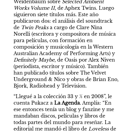
Weidenbaum sobre 
Selected Ambient 
Works Volume II
, de Aphex Twins. Luego 
siguieron siete títulos más. Este año 
publicaron dos: el análisis del soundtrack 
de 
Twin Peaks
 a cargo de Clare Nina 
Norelli (escritora y compositora de música 
para películas, con formación en 
composición y musicología en la Western 
Australian Academy of Performing Arts) y 
Definitely Maybe
, de Oasis por Alex Niven 
(periodista, escritor y músico). También 
han publicado títulos sobre The Velvet 
Underground & Nico y obras de Brian Eno, 
Bjork, Radiohead y Television.
“Llegué a la colección 33 y ⅓ en 2008”, le 
cuenta Pukacz a 
La Agenda
. Amplía: “En 
ese entonces tenía un blog y fanzine y me 
mandaban discos, películas y libros de 
todas partes del mundo para reseñar. La 
editorial me mandó el libro de 
Loveless 
de 