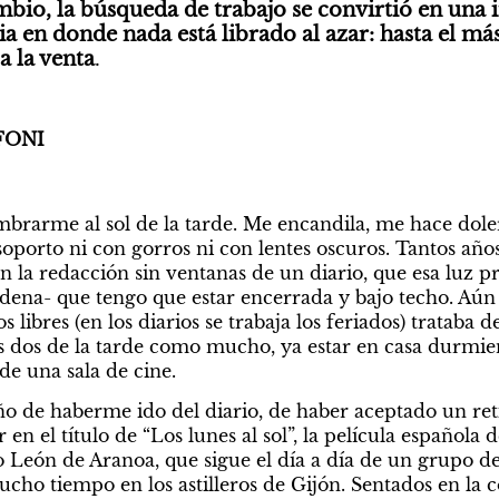
mbio, la búsqueda de trabajo se convirtió en una in
a en donde nada está librado al azar: hasta el má
a la venta
. 
FONI
rarme al sol de la tarde. Me encandila, me hace doler 
oporto ni con gorros ni con lentes oscuros. Tantos años
n la redacción sin ventanas de un diario, que esa luz pr
dena- que tengo que estar encerrada y bajo techo. Aún l
 libres (en los diarios se trabaja los feriados) trataba d
s dos de la tarde como mucho, ya estar en casa durmiend
de una sala de cine.
o de haberme ido del diario, de haber aceptado un reti
n el título de “Los lunes al sol”, la película española d
 León de Aranoa, que sigue el día a día de un grupo d
ho tiempo en los astilleros de Gijón. Sentados en la co