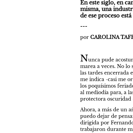
En este siglo, en ca
misma, una industri
de ese proceso está 
---
por 
CAROLINA TAF
N
unca pude acostumb
marea a veces. No lo s
las tardes encerrada e
me indica -casi me or
los poquísimos feriados
al mediodía para, a la
protectora oscuridad 
Ahora, a más de un añ
puedo dejar de pensar e
dirigida por Fernando
trabajaron durante muc