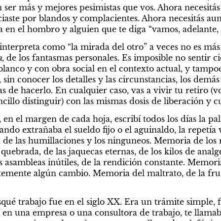
ser más y mejores pesimistas que vos. Ahora necesitás a
aste por blandos y complacientes. Ahora necesitás aunq
 en el hombro y alguien que te diga “vamos, adelante, t
interpreta como “la mirada del otro” a veces no es más
a
, de los fantasmas personales. Es imposible no sentir ci
blanco y con obra social en el contexto actual, y tampo
sin conocer los detalles y las circunstancias, los demás t
 de hacerlo. En cualquier caso, vas a vivir tu retiro (vo
ncillo distinguir) con las mismas dosis de liberación y c
en el margen de cada hoja, escribí todos los días la pa
do extrañaba el sueldo fijo o el aguinaldo, la repetía v
de las humillaciones y los ninguneos. Memoria de los 
 quebrada, de las jaquecas eternas, de los kilos de analg
s asambleas inútiles, de la rendición constante. Memori
emente algún cambio. Memoria del maltrato, de la frust
ué trabajo fue en el siglo XX. Era un trámite simple, f
 en una empresa o una consultora de trabajo, te llamab