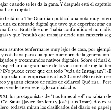
ajar cuando se les da la gana. Y después está el capítulo
madismo digital.
rio británico The Guardian publicó una nota muy intere
t, una ex nómade digital que tuvo que experimentar e
 una farsa. Bratt dice que “había confundido el nomadism
as) y que “resultó que trabajar desde una cafetería segu
ntean asuntos (enfermarse muy lejos de casa, por ejemplo
 cotidiana para cualquier miembro de la generación X,
lajados y trotamundos nativos digitales. Sobre el final de
ospechar que gran parte de la vida nómade digital tení
io? ¡No puedo creer que era todo “vida de Instagram”! ¿E
utoproclaman empresarios a los 20 años? ¿No existen es
o y ganan cientos de miles de dólares? Qué risa… Pero e
en venderte en este siglo cambalache.
XXI, los protagonistas de “Los lunes al sol” no sabían de 
V. Santa (Javier Bardem) y José (Luis Tosar), dos ex si
lero, todavía miran los clasificados del diario en papel 