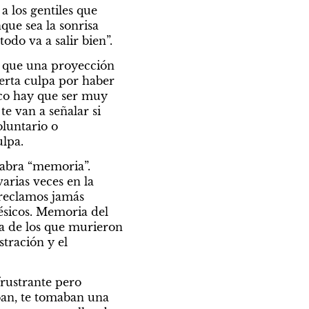
 los gentiles que 
ue sea la sonrisa 
odo va a salir bien”.
 que una proyección 
erta culpa por haber 
co hay que ser muy 
e van a señalar si 
luntario o 
ulpa.
labra “memoria”. 
arias veces en la 
reclamos jamás 
ésicos. Memoria del 
a de los que murieron 
ración y el 
rustrante pero 
an, te tomaban una 