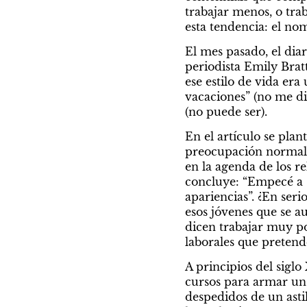
trabajar menos, o trab
esta tendencia: el no
El mes pasado, el dia
periodista Emily Brat
ese estilo de vida era
vacaciones” (no me dig
(no puede ser).
En el artículo se pla
preocupación normal y
en la agenda de los re
concluye: “Empecé a s
apariencias”. ¿En ser
esos jóvenes que se a
dicen trabajar muy poc
laborales que pretend
A principios del siglo 
cursos para armar un C
despedidos de un astil