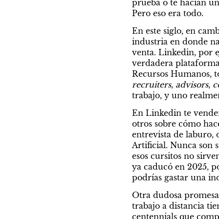
prueba o te hacían una
Pero eso era todo.
En este siglo, en camb
industria en donde nad
venta. Linkedin, por 
verdadera plataforma 
Recursos Humanos, t
recruiters
, 
advisors
, 
c
trabajo, y uno realme
En Linkedin te vende
otros sobre cómo hace
entrevista de laburo, 
Artificial. Nunca son 
esos cursitos no sirve
ya caducó en 2025, po
podrías gastar una in
Otra dudosa promesa d
trabajo a distancia ti
centennials que compr