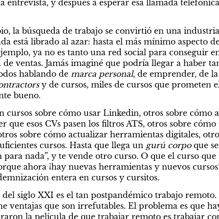
 entrevista, y después a esperar esa llamada telefónica 
io, la búsqueda de trabajo se convirtió en una industria
a está librado al azar: hasta el más mínimo aspecto de 
ejemplo, ya no es tanto una red social para conseguir e
de ventas. Jamás imaginé que podría llegar a haber tant
odos hablando de 
marca personal
, de emprender, de la
ontractors
 y de cursos, miles de cursos que prometen el
nte bueno.
n cursos sobre cómo usar Linkedin, otros sobre cómo 
r que esos CVs pasen los filtros ATS, otros sobre cómo
otros sobre cómo actualizar herramientas digitales, otros
suficientes cursos. Hasta que llega un 
gurú corpo
 que se
n para nada”, y te vende otro curso. O que el curso que 
rque ahora ¡hay nuevas herramientas y nuevos cursos! S
demnización entera en cursos y cursitos.
el siglo XXI es el tan postpandémico trabajo remoto. 
ene ventajas que son irrefutables. El problema es que h
aron la película de que trabajar remoto es trabajar con