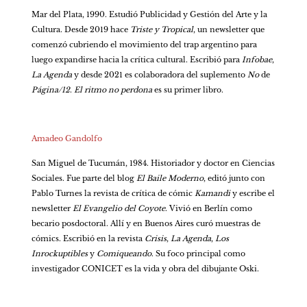
Mar del Plata, 1990. Estudió Publicidad y Gestión del Arte y la 
Cultura. Desde 2019 hace 
Triste y Tropical
, un newsletter que 
comenzó cubriendo el movimiento del trap argentino para 
luego expandirse hacia la crítica cultural. Escribió para
 Infobae
, 
La Agenda
 y desde 2021 es colaboradora del suplemento 
No
 de 
Página/12
.
 El ritmo no perdona
 es su primer libro.
Amadeo Gandolfo 
San Miguel de Tucumán, 1984. Historiador y doctor en Ciencias 
Sociales. Fue parte del blog
 El Baile Moderno
, editó junto con 
Pablo Turnes la revista de crítica de cómic
 Kamandi
 y escribe el 
newsletter
 El Evangelio del Coyote
. Vivió en Berlín como 
becario posdoctoral. Allí y en Buenos Aires curó muestras de 
cómics. Escribió en la revista
 Crisis
,
 La Agenda
, 
Los 
Inrockuptibles
 y 
Comiqueando
. Su foco principal como 
investigador CONICET es la vida y obra del dibujante Oski.