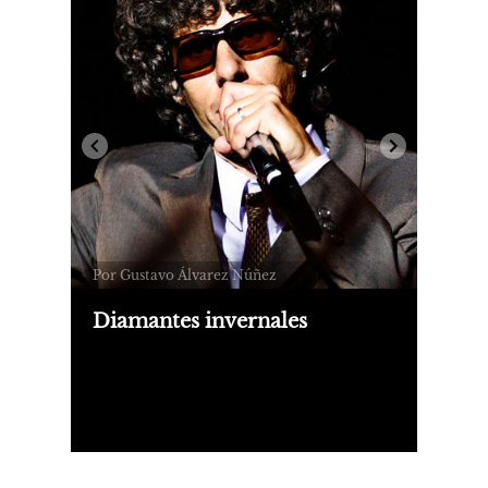
Por Gustavo Álvarez Núñez
Diamantes invernales
El trío experimental HUG, la música
tropical inspirada de Helado Tropical,
las referencias afrofeministas de
Kelela, el regreso musical del beastie
boy Mike D.