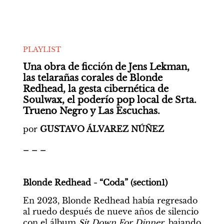
PLAYLIST
Una obra de ficción de Jens Lekman, 
las telarañas corales de Blonde 
Redhead, la gesta cibernética de 
Soulwax, el poderío pop local de Srta. 
Trueno Negro y Las Escuchas. 
por 
GUSTAVO ÁLVAREZ NÚÑEZ
_ _ _
Blonde Redhead - “Coda” (section1)
En 2023, Blonde Redhead había regresado 
al ruedo después de nueve años de silencio 
con el álbum 
Sit Down For Dinner
, bajando 