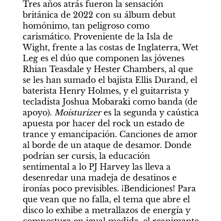
Tres años atrás fueron la sensación 
británica de 2022 con su álbum debut 
homónimo, tan peligroso como 
carismático. Proveniente de la Isla de 
Wight, frente a las costas de Inglaterra, Wet 
Leg es el dúo que componen las jóvenes 
Rhian Teasdale y Hester Chambers, al que 
se les han sumado el bajista Ellis Durand, el 
baterista Henry Holmes, y el guitarrista y 
tecladista Joshua Mobaraki como banda (de 
apoyo). 
Moisturizer
 es la segunda y caústica 
apuesta por hacer del rock un estado de 
trance y emancipación. Canciones de amor 
al borde de un ataque de desamor. Donde 
podrían ser cursis, la educación 
sentimental a lo PJ Harvey las lleva a 
desenredar una madeja de desatinos e 
ironías poco previsibles. ¡Bendiciones! Para 
que vean que no falla, el tema que abre el 
disco lo exhibe a metrallazos de energía y 
compostura en igual medida, el reanimante 