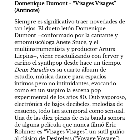
Domenique Dumont - “Visages Visages” 
(Antinote)
Siempre es significativo traer novedades de 
tan lejos. El dueto letón Domenique 
Dumont –conformado por la cantante y 
etnomusicóloga Anete Stuce, y el 
multiinstrumentista y productor Arturs 
Liepins–, viene reactulizando con fervor y 
cariño el synthpop desde hace un tiempo. 
Deux Paradis
 es su cuarto álbum de 
estudio, música dance para espacios 
íntimos pero no intimidantes, evocando 
como en un suspiro la escena pop 
experimental de los años 80. Dub vaporoso, 
electrónica de bajos decibeles, melodías de 
ensueño, todo tan atemporal como sensual. 
Una de las diez piezas de esta banda sonora 
de alguna película que nunca filmó Eric 
Rohmer es “Visages Visages”, un sutil guiño 
al clásico de Desireless (“Voyage Voyage”).