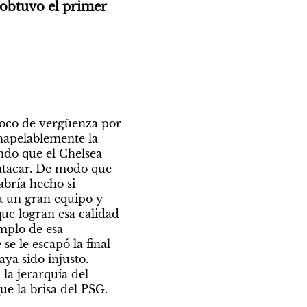
obtuvo el primer 
oco de vergüenza por 
napelablemente la 
ndo que el Chelsea 
atacar. De modo que 
bría hecho si 
 un gran equipo y 
ue logran esa calidad 
mplo de esa 
e le escapó la final 
a sido injusto. 
a jerarquía del 
ue la brisa del PSG.