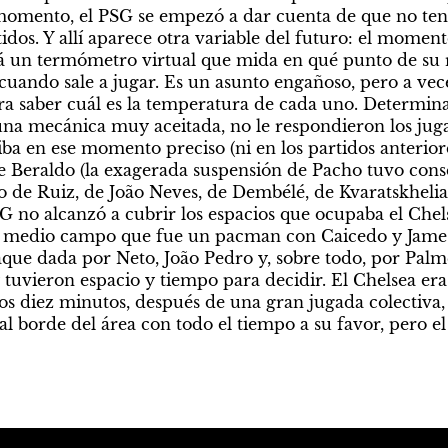
momento, el PSG se empezó a dar cuenta de que no tenía 
idos. Y allí aparece otra variable del futuro: el moment
á un termómetro virtual que mida en qué punto de su 
uando sale a jugar. Es un asunto engañoso, pero a vece
a saber cuál es la temperatura de cada uno. Determina
na mecánica muy aceitada, no le respondieron los jugad
riba en ese momento preciso (ni en los partidos anteriores
e Beraldo (la exagerada suspensión de Pacho tuvo cons
 de Ruiz, de João Neves, de Dembélé, de Kvaratskhelia,
G no alcanzó a cubrir los espacios que ocupaba el Chel
n medio campo que fue un pacman con Caicedo y James
aque dada por Neto, João Pedro y, sobre todo, por Palm
tuvieron espacio y tiempo para decidir. El Chelsea era
os diez minutos, después de una gran jugada colectiva, l
l borde del área con todo el tiempo a su favor, pero el t