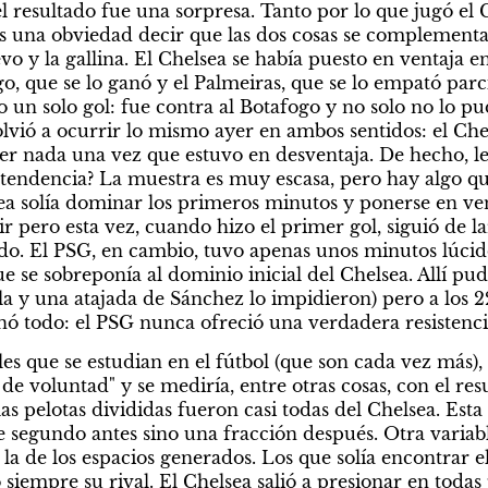
 resultado fue una sorpresa. Tanto por lo que jugó el 
s una obviedad decir que las dos cosas se complementa
vo y la gallina. El Chelsea se había puesto en ventaja en 
o, que se lo ganó y el Palmeiras, que se lo empató parc
 un solo gol: fue contra al Botafogo y no solo no lo pud
lvió a ocurrir lo mismo ayer en ambos sentidos: el Ch
r nada una vez que estuvo en desventaja. De hecho, le 
tendencia? La muestra es muy escasa, pero hay algo que
ea solía dominar los primeros minutos y ponerse en ven
ir pero esta vez, cuando hizo el primer gol, siguió de la
tido. El PSG, en cambio, tuvo apenas unos minutos lúcidos
 se sobreponía al dominio inicial del Chelsea. Allí pud
a y una atajada de Sánchez lo impidieron) pero a los 22'
nó todo: el PSG nunca ofreció una verdadera resistenci
les que se estudian en el fútbol (que son cada vez más),
 de voluntad" y se mediría, entre otras cosas, con el resu
 las pelotas divididas fueron casi todas del Chelsea. Esta
de segundo antes sino una fracción después. Otra variab
 la de los espacios generados. Los que solía encontrar e
 siempre su rival. El Chelsea salió a presionar en todas 