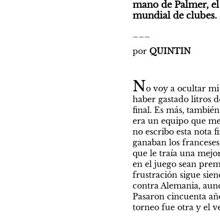
mano de Palmer, el 
mundial de clubes. 
___
por 
QUINTIN
N
o voy a ocultar m
haber gastado litros 
final. Es más, también
era un equipo que me 
no escribo esta nota 
ganaban los franceses
que le traía una mejo
en el juego sean prem
frustración sigue sien
contra Alemania, aunq
Pasaron cincuenta año
torneo fue otra y el v