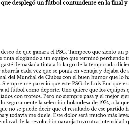
que desplegó un fútbol contundente en la final y 
i deseo de que ganara el PSG. Tampoco que siento un p
de tinta elogiando a un equipo que terminó perdiendo i
 gasté demasiada tinta a lo largo de la temporada dicie
aburría cada vez que se ponía en ventaja y dejaba de 
final del Mundial de Clubes con el buen humor que lo ha
. Siempre me pareció que este PSG de Luis Enrique era
ra al fútbol como deporte. Uno quiere que los equipos q
iados con trofeos. Pero no siempre pasa y el mejor eje
do seguramente la selección holandesa de 1974, a la que s
ue no se puede decir que el resultado de ese partido hay
s y todavía me duele. Este dolor será mucho más leve: l
endaval de la revolución naranja tuvo otra intensidad q