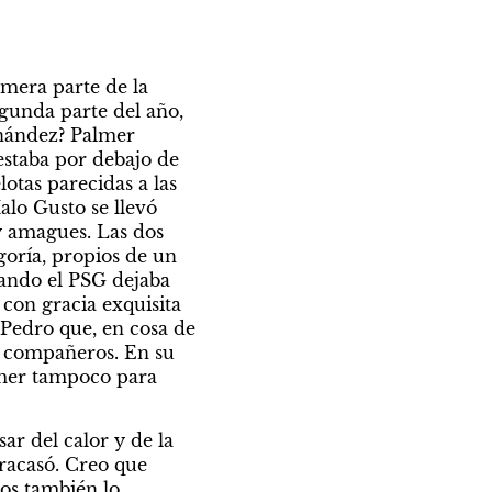
mera parte de la 
gunda parte del año, 
nández? Palmer 
staba por debajo de 
lotas parecidas a las 
lo Gusto se llevó 
 amagues. Las dos 
oría, propios de un 
uando el PSG dejaba 
con gracia exquisita 
Pedro que, en cosa de 
s compañeros. En su 
lmer tampoco para 
ar del calor y de la 
racasó. Creo que 
os también lo 