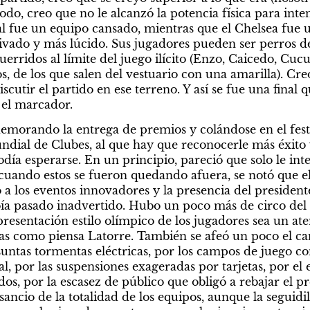
odo, creo que no le alcanzó la potencia física para int
nal fue un equipo cansado, mientras que el Chelsea fue u
ado y más lúcido. Sus jugadores pueden ser perros de p
uerridos al límite del juego ilícito (Enzo, Caicedo, Cucur
os, de los que salen del vestuario con una amarilla). Cr
iscutir el partido en ese terreno. Y así se fue una final 
 el marcador.
orando la entrega de premios y colándose en el feste
dial de Clubes, al que hay que reconocerle más éxito 
día esperarse. En un principio, pareció que solo le inter
uando estos se fueron quedando afuera, se notó que el 
a los eventos innovadores y la presencia del president
ía pasado inadvertido. Hubo un poco más de circo del 
resentación estilo olímpico de los jugadores sea un aten
icas como piensa Latorre. También se afeó un poco el ca
untas tormentas eléctricas, por los campos de juego con
al, por las suspensiones exageradas por tarjetas, por el e
os, por la escasez de público que obligó a rebajar el pre
sancio de la totalidad de los equipos, aunque la seguidill