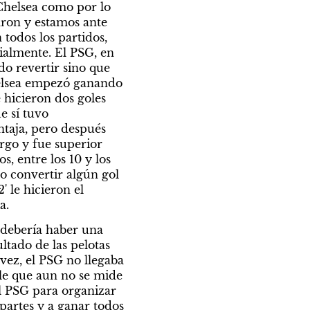
Chelsea como por lo 
ron y estamos ante 
todos los partidos, 
ialmente. El PSG, en 
o revertir sino que 
elsea empezó ganando 
hicieron dos goles 
 sí tuvo 
taja, pero después 
rgo y fue superior 
, entre los 10 y los 
o convertir algún gol 
 le hicieron el 
a.
 debería haber una 
ltado de las pelotas 
 vez, el PSG no llegaba 
le que aun no se mide 
l PSG para organizar 
partes y a ganar todos 