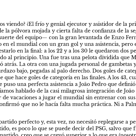
viendo? ¿El frío y genial ejecutor y asistidor de la pri
 la pólvora mojada y cierta falta de confianza de la se
suerte del equipo— con la gran levantada de Enzo Fer
en el mundial con un gran gol y una asistencia, pero e
starlo en la final: a los 22 y a los 30 le quedaron dos pe
o al principio. Una fue tras una pelota dividida que Ma
ó atrás. La otra con una jugada personal de gambetas y
dazo bajo, pegadas al palo derecho. Dos goles de categ
que hace goles de categoría en las finales. A los 43, c
 puso una perfecta asistencia a João Pedro que definió 
íamos hablado de la casi milagrosa integración de João 
ar de vacaciones a jugar el mundial sin entrenar con su
confirmó que no le hacía falta mucha práctica. Ni a Pa
partido perfecto y, esta vez, no necesitó replegarse a pes
ido, es poco lo que se puede decir del PSG, salvo que f
artido, creo que se creyó superior a lo que era (nosotr