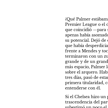
¿Qué Palmer estábamos 
Premier League o el de
que coincidió —para 
apenas había asomado 
su potencial. Dejó de e
que había desperdiciad
frente a Mendes y toc
terminaron con un zur
grande y de un grande 
más espacio, Palmer le
sobre el arquero. Hab
tres días, pasó de est
primera titularidad, 
entenderse con él.
Si el Chelsea hizo un 
trascendencia del part
subestimó un poco el p