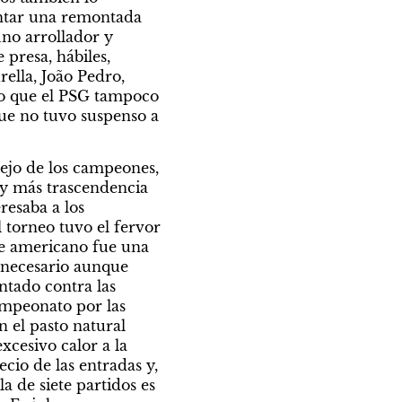
entar una remontada 
no arrollador y 
resa, hábiles, 
ella, João Pedro, 
eo que el PSG tampoco 
que no tuvo suspenso a 
jo de los campeones, 
y más trascendencia 
esaba a los 
torneo tuvo el fervor 
e americano fue una 
necesario aunque 
tado contra las 
mpeonato por las 
 el pasto natural 
xcesivo calor a la 
cio de las entradas y, 
a de siete partidos es 