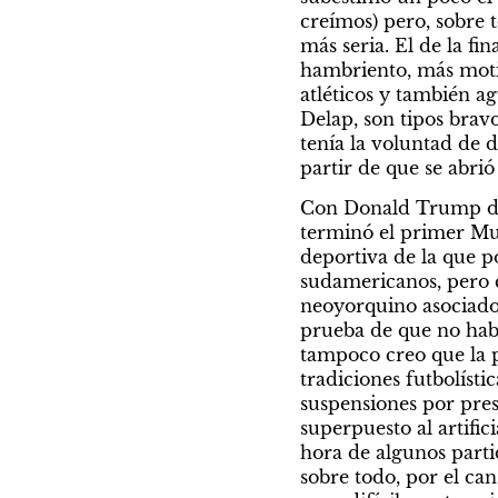
creímos) pero, sobre t
más seria. El de la fi
hambriento, más motiv
atléticos y también ag
Delap, son tipos brav
tenía la voluntad de d
partir de que se abrió
Con Donald Trump dem
terminó el primer Mun
deportiva de la que po
sudamericanos, pero c
neoyorquino asociado 
prueba de que no hab
tampoco creo que la p
tradiciones futbolíst
suspensiones por pres
superpuesto al artifici
hora de algunos partid
sobre todo, por el can