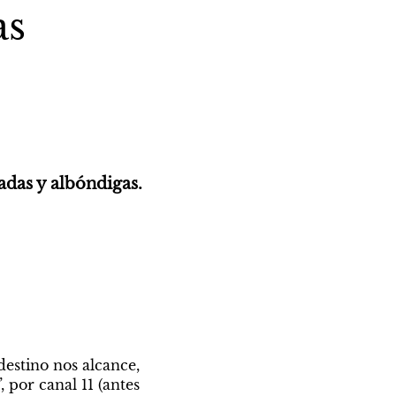
as
das y albóndigas. 
estino nos alcance, 
por canal 11 (antes 