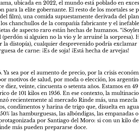
 trama, ubicada en 2022, el mundo está poblado en exceso
n para la elite gobernante. El resto de los mortales se p
l del film), una comida supuestamente derivada del plan
z los chanchullos de la compañía fabricante y el inefabl
etas de aspecto raro están hechas de humanos. “¡Soylent
l (perdón si alguien no la vio y le arruiné la sorpresa). 
r la distopía), cualquier desprevenido podría exclamar t
guesa de carne: ¡Es de soja! ¡Está hecha de arvejas!
. Ya sea por el aumento de precio, por la crisis económ
por motivos de salud, por moda o elección, los argent
 diez, veinte, cincuenta o setenta años. Estamos en 49 k
rico de 101 kilos en 1956. En ese contexto, la multinacion
nzó recientemente al mercado Rinde más, una mezcla de
os, condimentos y harina de trigo que, disuelta en agua 
n 50% las hamburguesas, las albóndigas, las empanadas o 
 protagonizada por Santiago del Moro: si con un kilo de
inde más pueden prepararse doce.