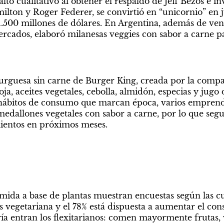
to cualitativo al obtener el respaldo de Jeff Bezos e in
lton y Roger Federer, se convirtió en “unicornio” en ju
1.500 millones de dólares. En Argentina, además de ven
cados, elaboró milanesas veggies con sabor a carne par
urguesa sin carne de Burger King, creada por la compañ
oja, aceites vegetales, cebolla, almidón, especias y jug
s hábitos de consumo que marcan época, varios emprend
medallones vegetales con sabor a carne, por lo que se
ientos en próximos meses.
mida a base de plantas muestran encuestas según las cua
s vegetariana y el 78% está dispuesta a aumentar el con
ría entran los flexitarianos: comen mayormente frutas, v