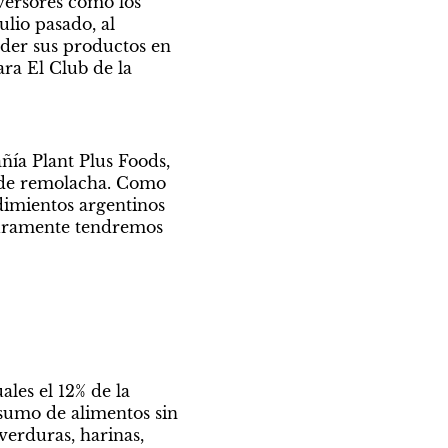
versores como los 
lio pasado, al 
der sus productos en 
a El Club de la 
ía Plant Plus Foods, 
o de remolacha. Como 
imientos argentinos 
guramente tendremos 
les el 12% de la 
sumo de alimentos sin 
erduras, harinas, 