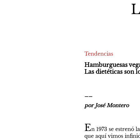
L
Tendencias
Hamburguesas vegana
Las dietéticas son 
__
por José Montero
E
n 1973 se estrenó l
que aquí vimos infinid