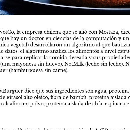
otCo, la empresa chilena que se alió con Mostaza, dice 
 que hay un doctor en ciencias de la computación y un 
ica vegetal) desarrollaron un algoritmo al que bautizar
datos, el algoritmo analiza los alimentos a nivel estruc
rse para replicar la comida deseada y sus propiedades
una mayonesa sin huevo), NotMilk (leche sin leche), N
uer (hamburguesa sin carne).
otBurguer dice que sus ingredientes son agua, proteína t
de girasol alto oleico, fibra de bambú, proteína aislada d
o alcalino en polvo, proteína aislada de chía, espinaca e