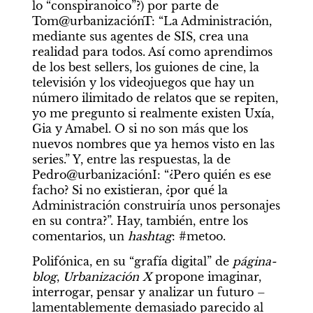
lo “conspiranoico”?) por parte de 
Tom@urbanizaciónT: “La Administración, 
mediante sus agentes de SIS, crea una 
realidad para todos. Así como aprendimos 
de los best sellers, los guiones de cine, la 
televisión y los videojuegos que hay un 
número ilimitado de relatos que se repiten, 
yo me pregunto si realmente existen Uxía, 
Gia y Amabel. O si no son más que los 
nuevos nombres que ya hemos visto en las 
series.” Y, entre las respuestas, la de 
Pedro@urbanizaciónI: “¿Pero quién es ese 
facho? Si no existieran, ¿por qué la 
Administración construiría unos personajes 
en su contra?”. Hay, también, entre los 
comentarios, un 
hashtag
: #metoo.
Polifónica, en su “grafía digital” de 
página-
blog
, 
Urbanización X 
propone imaginar, 
interrogar, pensar y analizar un futuro –
lamentablemente demasiado parecido al 