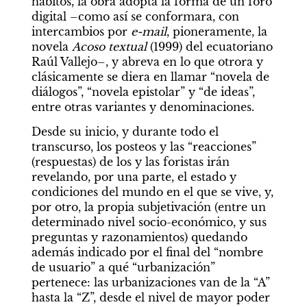
hábitos, la obra adopta la forma de un foro 
digital –como así se conformara, con 
intercambios por 
e-mail
, pioneramente, la 
novela 
Acoso textual
 (1999) del ecuatoriano 
Raúl Vallejo–, y abreva en lo que otrora y 
clásicamente se diera en llamar “novela de 
diálogos”, “novela epistolar” y “de ideas”, 
entre otras variantes y denominaciones.
Desde su inicio, y durante todo el 
transcurso, los posteos y las “reacciones” 
(respuestas) de los y las foristas irán 
revelando, por una parte, el estado y 
condiciones del mundo en el que se vive, y, 
por otro, la propia subjetivación (entre un 
determinado nivel socio-económico, y sus 
preguntas y razonamientos) quedando 
además indicado por el final del “nombre 
de usuario” a qué “urbanización” 
pertenece: las urbanizaciones van de la “A” 
hasta la “Z”, desde el nivel de mayor poder 