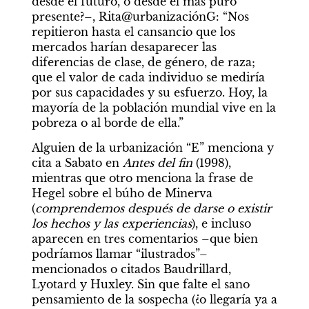
desde el futuro, o desde el más puro 
presente?–, Rita@urbanizaciónG: “Nos 
repitieron hasta el cansancio que los 
mercados harían desaparecer las 
diferencias de clase, de género, de raza; 
que el valor de cada individuo se mediría 
por sus capacidades y su esfuerzo. Hoy, la 
mayoría de la población mundial vive en la 
pobreza o al borde de ella.”
Alguien de la urbanización “E” menciona y 
cita a Sabato en 
Antes del fin 
(1998), 
mientras que otro menciona la frase de 
Hegel sobre el búho de Minerva 
(
comprendemos después de darse o existir 
los hechos y las experiencias
), e incluso 
aparecen en tres comentarios –que bien 
podríamos llamar “ilustrados”– 
mencionados o citados Baudrillard, 
Lyotard y Huxley. Sin que falte el sano 
pensamiento de la sospecha (¿o llegaría ya a 