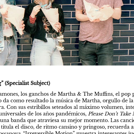
(Specialist Subject)
amones, los ganchos de Martha & The Muffins, el pop pl
o da como resultado la música de Martha, orgullo de l
ra. Con sus estribillos seteados al máximo volumen, inte
s universales de los años pandémicos, 
Please Don’t Take
de una banda que atraviesa su mejor momento. Las canc
 titula el disco, de ritmo cansino y pringoso, recuerda a 
ossanova
. “Irreversible Motion” muestra interesantes ju