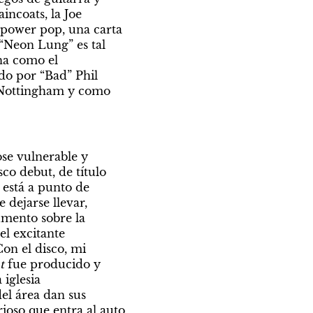
ncoats, la Joe 
 power pop, una carta 
“Neon Lung” es tal 
a como el 
do por “Bad” Phil 
 Nottingham y como 
se vulnerable y 
o debut, de título 
está a punto de 
 dejarse llevar, 
mento sobre la 
l excitante 
on el disco, mi 
t
 fue producido y 
iglesia 
l área dan sus 
ioso que entra al auto 