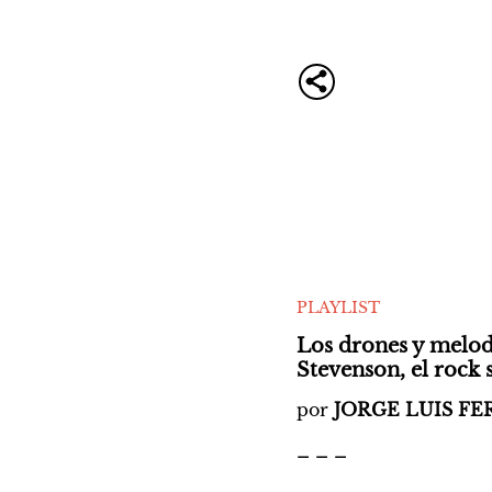
PLAYLIST
Los drones y melodí
Stevenson, el rock 
por 
JORGE LUIS F
_ _ _