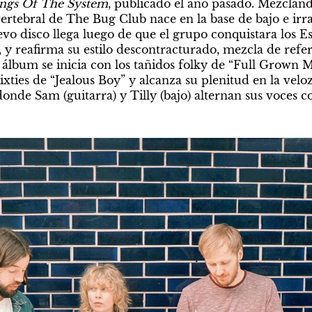
ings Of The System
, publicado el año pasado. Mezclando
vertebral de The Bug Club nace en la base de bajo e irra
evo disco llega luego de que el grupo conquistara los E
 y reafirma su estilo descontracturado, mezcla de referen
álbum se inicia con los tañidos folky de “Full Grown Ma
xties de “Jealous Boy” y alcanza su plenitud en la velo
donde Sam (guitarra) y Tilly (bajo) alternan sus voces 