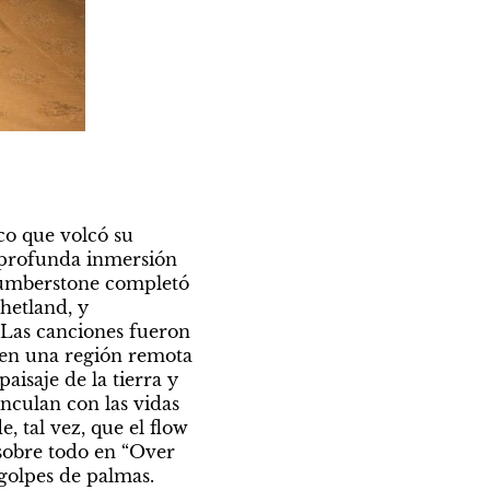
Radicado en Edimburgo, Ian Humberstone puede no ser el primer académico que volcó su 
 profunda inmersión 
Humberstone completó 
una tesis doctoral sobre el lenguaje ritual de las comunidades pesqueras de Shetland, y 
 Las canciones fueron 
 en una región remota 
isaje de la tierra y 
nculan con las vidas 
tal vez, que el flow 
sobre todo en “Over 
golpes de palmas.