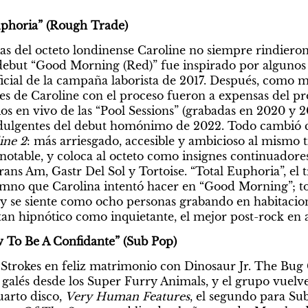
uphoria” (Rough Trade)
rias del octeto londinense Caroline no siempre rindieron
 debut “Good Morning (Red)” fue inspirado por algunos
ial de la campaña laborista de 2017. Después, como mu
ones de Caroline con el proceso fueron a expensas del pro
os en vivo de las “Pool Sessions” (grabadas en 2020 y 20
indulgentes del debut homónimo de 2022. Todo cambió c
ine 2
: más arriesgado, accesible y ambicioso al mismo t
otable, y coloca al octeto como insignes continuadores
ns Am, Gastr Del Sol y Tortoise. “Total Euphoria”, el t
mno que Carolina intentó hacer en “Good Morning”; tod
, y se siente como ocho personas grabando en habitaci
s tan hipnótico como inquietante, el mejor post-rock en 
To Be A Confidante” (Sub Pop)
trokes en feliz matrimonio con Dinosaur Jr. The Bug C
e galés desde los Super Furry Animals, y el grupo vuelve
uarto disco, 
Very Human Features
, el segundo para Su