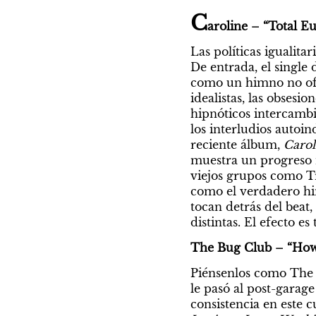
C
aroline – “Total E
Las políticas igualita
De entrada, el single
como un himno no ofic
idealistas, las obsesi
hipnóticos intercambi
los interludios auto
reciente álbum, 
Carol
muestra un progreso n
viejos grupos como Tra
como el verdadero hi
tocan detrás del beat
distintas. El efecto e
The Bug Club – “How 
Piénsenlos como The S
le pasó al post-garag
consistencia en este c