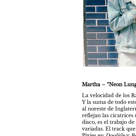
Martha – “Neon Lung” 
La velocidad de los R
Y la suma de todo est
al noreste de Inglater
reflejan las cicatrice
disco, es el trabajo 
variadas. El track que
Pixies en 
Doolitle
 y 
B