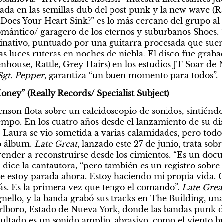
da en las semillas dub del post punk y la new wave (Rai
 Does Your Heart Sink?” es lo más cercano del grupo al
mántico/ garagero de los eternos y suburbanos Shoes. 
inativo, puntuado por una guitarra procesada que suen
as luces ruteras en noches de niebla. El disco fue graba
house, Rattle, Grey Hairs) en los estudios JT Soar de
Sgt. Pepper
, garantiza “un buen momento para todos”.
ney” (Really Records/ Specialist Subject)
nson flota sobre un caleidoscopio de sonidos, sintiéndo
mpo. En los cuatro años desde el lanzamiento de su disc
Laura se vio sometida a varias calamidades, pero todo 
 álbum. 
Late Great
, lanzado este 27 de junio, trata sobre
render a reconstruirse desde los cimientos. “Es un docu
 dice la cantautora, “pero también es un registro sobre e
ue estoy parada ahora. Estoy haciendo mi propia vida. C
ás. Es la primera vez que tengo el comando”. 
Late Grea
ello, y la banda grabó sus tracks en The Building, una 
lboro, Estado de Nueva York, donde las bandas punk de
ultado es un sonido amplio, abrasivo, como el viento br