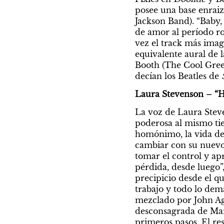
posee una base enraiza
Jackson Band). “Baby,
de amor al período ro
vez el track más imag
equivalente aural de l
Booth (The Cool Green
decían los Beatles de 
Laura Stevenson – “Ho
La voz de Laura Steve
poderosa al mismo tie
homónimo, la vida de 
cambiar con su nuevo
tomar el control y ap
pérdida, desde luego”,
precipicio desde el q
trabajo y todo lo dem
mezclado por John Agn
desconsagrada de Mar
primeros pasos. El res