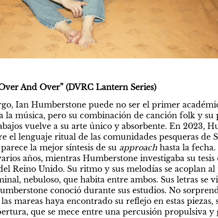
Over And Over” (DVRC Lantern Series)
 a la música, pero su combinación de canción folk y su
abajos vuelve a su arte único y absorbente. En 2023, 
 parece la mejor síntesis de su 
approach 
hasta la fecha.
e varios años, mientras Humberstone investigaba su tesis
del Reino Unido. Su ritmo y sus melodías se acoplan al pa
iminal, nebuloso, que habita entre ambos. Sus letras se vi
umberstone conoció durante sus estudios. No sorprende, 
 las mareas haya encontrado su reflejo en estas piezas, 
pertura, que se mece entre una percusión propulsiva y 