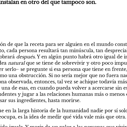
instalan en otro del que tampoco son.
ión de que la receta para ser alguien en el mundo const
o, cada persona resultará tan minúscula, tan despreciab
cobrará 
después
. Y en algún punto habrá otro igual de in
dea 
natural 
que se tiene de sobrevivir y otro poco impul
 serlo− se pregunte si esa persona que tiene en frente,
omo una obstrucción. Si no sería mejor que no fuera na
ona observada, entonces, tal vez se achique todavía más, 
 una de esas, en cuando pueda volver a acercarse sin est
endentes y jugar a las relaciones humanas más o menos 
ar sus ingredientes, hasta morirse.
 en la larga historia de la humanidad nadie por sí solo
ocupa, es la idea de medir qué vida vale más que otra.