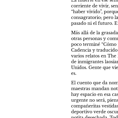
La muerte en ese senti
corriente de vivir, se
“haber vivido”, porque
consagratorio; pero la
pasado ni el futuro. E
Más allá de la grasada
otras personas y comu
poco terminé “Cómo 
Cadencia y traducido p
varios relatos en The
de inmigrantes laosia
Unidos. Gente que vie
es.
El cuento que da nomb
maestras mandan notita
hay espacio en esa cas
urgente no será, piens
compañeritas vestidas 
deportivo verde oscuro
notita desechada. To