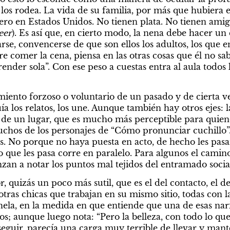
los rodea. La vida de su familia, por más que hubiera ex
o en Estados Unidos. No tienen plata. No tienen amigos
eer
). Es así que, en cierto modo, la nena debe hacer un 
rse, convencerse de que son ellos los adultos, los que 
e comer la cena, piensa en las otras cosas que él no sab
ender sola”. Con ese peso a cuestas entra al aula todos lo
iento forzoso o voluntario de un pasado y de cierta ve
ía los relatos, los une. Aunque también hay otros ejes: l
) de un lugar, que es mucho más perceptible para quien
chos de los personajes de “Cómo pronunciar cuchillo”. 
s. No porque no haya puesta en acto, de hecho les pasan
 que les pasa corre en paralelo. Para algunos el camino 
nzan a notar los puntos mal tejidos del entramado socia
 quizás un poco más sutil, que es el del contacto, el de 
tras chicas que trabajan en su mismo sitio, todas con la
ela, en la medida en que entiende que una de esas narice
gos; aunque luego nota: “Pero la belleza, con todo lo que 
seguir, parecía una carga muy terrible de llevar y mant