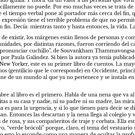
do iguala. Y morir da un valor a las personas que vivir,
ncillamente no puede. Por eso muchas veces se trata de 
 el tiempo verbal pone al portador más cerca del fin, qu
 expresión tiene el terrible problema de que no permite
n fin. Decía: mientras tanto y hasta entonces, la vida. L
 de existir, los márgenes están llenos de personas y co
nidades, por distintas razones, fueron corriendo del c
pronunciar cuchillo”, de Souvankham Thammavongsa, 
or Paula Galindez. Si bien la autora ya tenía publicados
 New Yorker, este es su primer libro de cuentos. La mayo
nos (gentilicio que le corresponde) en Occidente, princ
ne de un mundo al que ya no pertenece y se instala en
re al libro es el primero. Habla de una nena que va al 
s a su casa y nadie, ni su padre ni su madre, las mira.
a es para la urgencia, y si lo que tienen para decir se di
an. Entonces las descartan y la nena llega al colegio y v
de rosa, y sus compañeritos de traje y corbata. Ella es
, “verde brócoli” porque, claro, el tema del vestuario s
do esto lo esconde como una manera de ocultar la prof