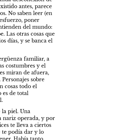
istido antes, parece 
. No saben leer (en 
esfuerzo, poner 
entienden del mundo: 
e. Las otras cosas que 
s días, y se banca el 
rgüenza familiar, a 
as costumbres y el 
es miran de afuera, 
Personajes sobre 
 cosas todo el 
es de total 
l.
la piel. Una 
 nariz operada, y por 
s te lleva a ciertos 
te podía dar y lo 
ener. Había tanto 