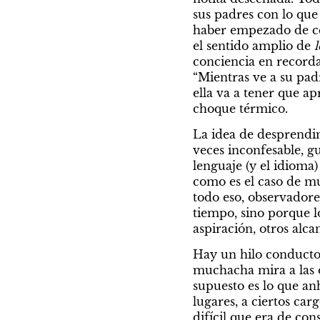
sus padres con lo que 
haber empezado de cer
el sentido amplio de 
l
conciencia en recorda
“Mientras ve a su padr
ella va a tener que apr
choque térmico.
La idea de desprendim
veces inconfesable, gu
lenguaje (y el idioma
como es el caso de mu
todo eso, observadore
tiempo, sino porque lo
aspiración, otros alca
Hay un hilo conductor,
muchacha mira a las o
supuesto es lo que anh
lugares, a ciertos car
difícil que era de con