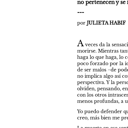
no pertenecen y se 
---
por 
JULIETA HABIF
A
 veces da la sensac
morirse. Mientras tant
haga lo que haga, lo 
poco forzado por la i
de ser malos −de poder
no implica algo así c
perspectiva. Y la pers
olviden, pensando, en
con los otros intrasc
menos profundas, a us
Yo puedo defender que
creo, más bien me pre