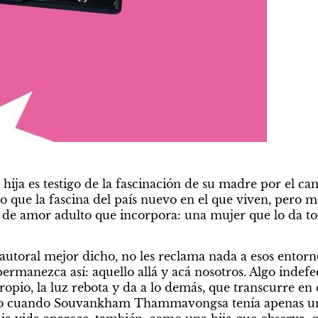
 hija es testigo de la fascinación de su madre por el ca
o que la fascina del país nuevo en el que viven, pero má
a de amor adulto que incorpora: una mujer que lo da tod
 autoral mejor dicho, no les reclama nada a esos entornos
ermanezca así: aquello allá y acá nosotros. Algo indefec
pio, la luz rebota y da a lo demás, que transcurre en e
o cuando Souvankham Thammavongsa tenía apenas un 