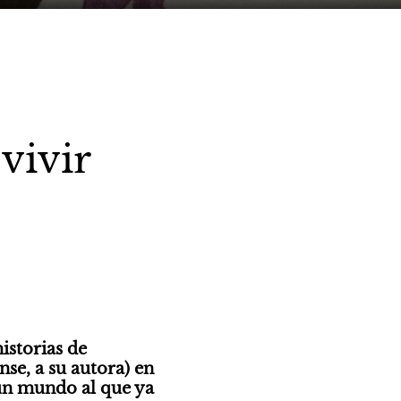
vivir
storias de 
se, a su autora) en 
un mundo al que ya 