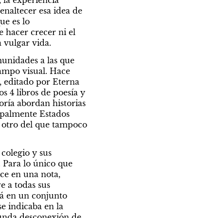
 la experiencia 
enaltecer esa idea de 
e es lo 
 hacer crecer ni el 
a vulgar vida.
munidades a las que 
ampo visual. Hace 
editado por Eterna 
 4 libros de poesía y 
ría abordan historias 
ipalmente Estados 
 otro del que tampoco 
colegio y sus 
 Para lo único que 
ce en una nota, 
e a todas sus 
tá en un conjunto 
e indicaba en la 
unda desconexión de 