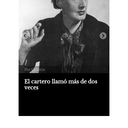
Por Quintin
El cartero llamó más de dos
veces
Sobre Correspondencia erótica, de
Virgina Woolf y Vita Sackville-West y
Escríbeme, Orlando - Cartas a Vita
Sackville-West, (1922-1828), de
Virginia Woolf.