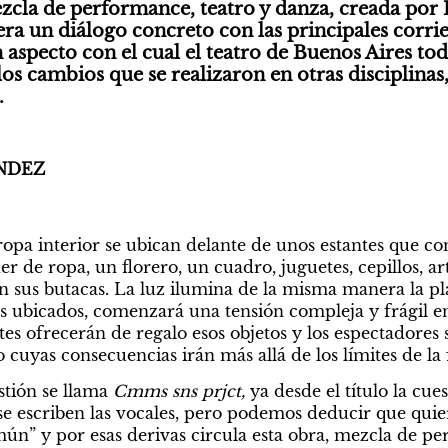
zcla de performance, teatro y danza, creada por 
ra un diálogo concreto con las principales corrien
specto con el cual el teatro de Buenos Aires toda
los cambios que se realizaron en otras disciplinas,
.
NDEZ
opa interior se ubican delante de unos estantes que con
r de ropa, un florero, un cuadro, juguetes, cepillos, art
 sus butacas. La luz ilumina de la misma manera la plat
 ubicados, comenzará una tensión compleja y frágil entr
tes ofrecerán de regalo esos objetos y los espectadores s
 cuyas consecuencias irán más allá de los límites de la 
tión se llama 
Cmms sns prjct, 
ya desde el título la cue
se escriben las vocales, pero podemos deducir que quiere
ún” y por esas derivas circula esta obra, mezcla de per