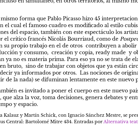
 Incluso en simultáneo, en otros territorios, al mismo 
 mismo forma que Pablo Picasso hizo 45 interpretacion
 el cual el famoso cuadro es modificado al estilo cubist
nes del espacio, también con este espectáculo los artist
r el crítico francés Nicolás Bourriaud, como de 
Postpr
 su propio trabajo en el de otros  contribuyen a abolir l
ducción y consumo,  creación y copia, ready made  y obr
 ya no es materia prima. Para eso ya no se trata de el
en bruto,  sino de trabajar con objetos que ya están circ
decir ya informados por otros.  Las nociones de origina
ir de la nada) se difuminan lentamente en este nuevo pa
ambién es invitado a poner el cuerpo en este nuevo pais
que alza la voz, toma decisiones, genera debates y entr
empo y espacio.
a Kalauz y Martín Schick, con Ignacio Sánchez Mestre, se prese
us Central: Bartolomé Mitre 434. Entradas por 
Alternativa teat