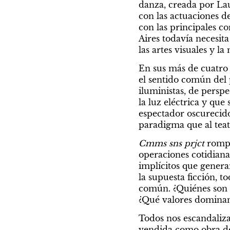
danza, creada por La
con las actuaciones d
con las principales co
Aires todavía necesita
las artes visuales y la
En sus más de cuatro 
el sentido común del p
iluministas, de perspe
la luz eléctrica y que
espectador oscurecido,
paradigma que al teat
Cmms sns prjct 
rompe
operaciones cotidianas
implícitos que genera
la supuesta ficción, 
común. ¿Quiénes son l
¿Qué valores dominan 
Todos nos escandaliz
vendida como obra de 