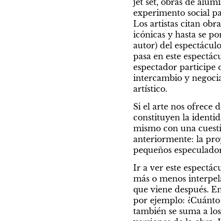
jet set, obras de alumi
experimento social par
Los artistas citan obra
icónicas y hasta se po
autor) del espectácul
pasa en este espectácu
espectador participe 
intercambio y negocia
artístico.
Si el arte nos ofrece
constituyen la identid
mismo con una cuesti
anteriormente: la pro
pequeños especulador
Ir a ver este espectác
más o menos interpela
que viene después. En
por ejemplo: ¿Cuánto va
también se suma a los 