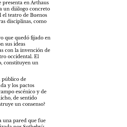
 presenta en Arthaus 
a un diálogo concreto 
 el teatro de Buenos 
as disciplinas, como 
o que quedó fijado en 
n sus ideas 
as con la invención de 
ro occidental. El 
o, constituyen un 
público de 
da y los pactos 
campo escénico y de 
cho, de sentido 
struye un consenso? 
 una pared que fue 
zada por Sotheby's 