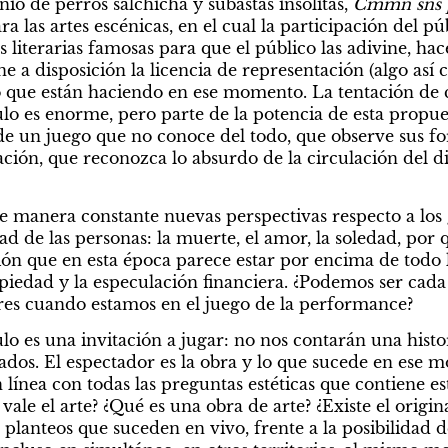
nio de perros salchicha y subastas insólitas, 
Cmmn sns p
a las artes escénicas, en el cual la participación del pú
s literarias famosas para que el público las adivine, hac
ne a disposición la licencia de representación (algo así
o que están haciendo en ese momento. La tentación de c
lo es enorme, pero parte de la potencia de esta propues
de un juego que no conoce del todo, que observe sus fo
ción, que reconozca lo absurdo de la circulación del di
 de manera constante nuevas perspectivas respecto a los
ad de las personas: la muerte, el amor, la soledad, por 
ón que en esta época parece estar por encima de todo
piedad y la especulación financiera. ¿Podemos ser cada
es cuando estamos en el juego de la performance?
ulo es una invitación a jugar: no nos contarán una histo
dos. El espectador es la obra y lo que sucede en ese 
 línea con todas las preguntas estéticas que contiene es
le el arte? ¿Qué es una obra de arte? ¿Existe el original
planteos que suceden en vivo, frente a la posibilidad d