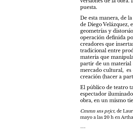
versiones de la obra.
puesta.
De esta manera, de la
de Diego Velázquez, en
geometrías y distorsio
operación definida po
creadores que insertan
tradicional entre pro
materia que manipulan
partir de un material 
mercado cultural,  es 
creación (hacer a part
El público de teatro t
espectador iluminado, 
obra, en un mismo ti
Cmmn sns prjct,
 de Laur
mayo a las 20 h en Artha
---