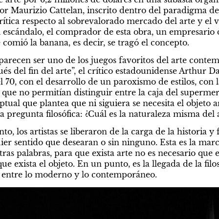
or Maurizio Cattelan, inscrito dentro del paradigma del 
ítica respecto al sobrevalorado mercado del arte y el v
l escándalo, el comprador de esta obra, un empresario
 comió la banana, es decir, se tragó el concepto.
 parecen ser uno de los juegos favoritos del arte conte
s del fin del arte”, el crítico estadounidense Arthur Da
l 70, con el desarrollo de un paroxismo de estilos, con l
ue no permitían distinguir entre la caja del supermer
eptual que plantea que ni siguiera se necesita el objeto a
na pregunta filosófica: ¿Cuál es la naturaleza misma del 
o, los artistas se liberaron de la carga de la historia y 
er sentido que desearan o sin ninguno. Esta es la marca
s palabras, para que exista arte no es necesario que el 
ue exista el objeto. En un punto, es la llegada de la filo
e entre lo moderno y lo contemporáneo.