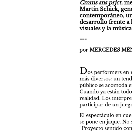
Cmms sns prjct, 
me
Martín Schick, gene
contemporáneo, un a
desarrollo frente a 
visuales y la música
---
por 
MERCEDES MÉ
D
os performers en r
más diversos: un tende
público se acomoda en
Cuando ya están todos
realidad. Los intérpre
participar de un juego
El espectáculo en cues
se pone en jaque. No 
“Proyecto sentido com