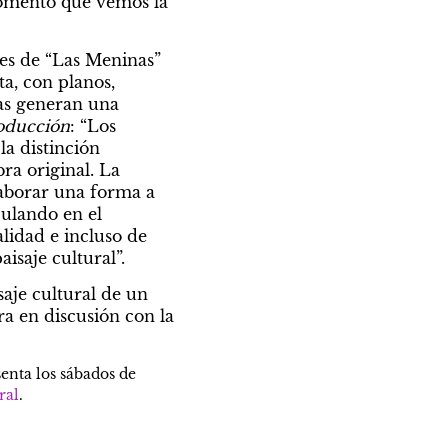
momento que vemos la 
es de “Las Meninas” 
a, con planos, 
as generan una 
oducción
: “Los 
a distinción 
a original. La 
aborar una forma a 
ulando en el 
lidad e incluso de 
isaje cultural”.
aje cultural de un 
a en discusión con la 
nta los sábados de 
ral
.