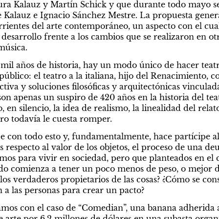
ura Kalauz y Martín Schick y que durante todo mayo se
e Kalauz e Ignacio Sánchez Mestre. La propuesta gener
rrientes del arte contemporáneo, un aspecto con el cual
 desarrollo frente a los cambios que se realizaron en otr
 música.
mil años de historia, hay un modo único de hacer teatr
úblico: el teatro a la italiana, hijo del Renacimiento, co
ctiva y soluciones filosóficas y arquitectónicas vinculad
 son apenas un suspiro de 420 años en la historia del teat
 en silencio, la idea de realismo, la linealidad del relat
ro todavía le cuesta romper.
 con todo esto y, fundamentalmente, hace partícipe al 
 respecto al valor de los objetos, el proceso de una deu
mos para vivir en sociedad, pero que planteados en el 
todo comienza a tener un poco menos de peso, o mejor di
os verdaderos propietarios de las cosas? ¿Cómo se con
a las personas para crear un pacto?
amos con el caso de “Comedian”, una banana adherida a
arte por 6,2 millones de dólares en una subasta organi