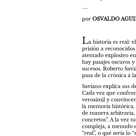
---
por 
OSVALDO AGUI
L
a historia es real:
prisión a reconocidos 
atentado explosivo enc
hay pasajes oscuros y 
sucesos. Roberto Sav
pasa de la crónica a l
Saviano explica sus d
Cada vez que confront
verosímil y convincent
la memoria histórica, 
de manera arbitraria,
concretos”. A la vez t
compleja, a menudo e
“real”, o qué sería lo 