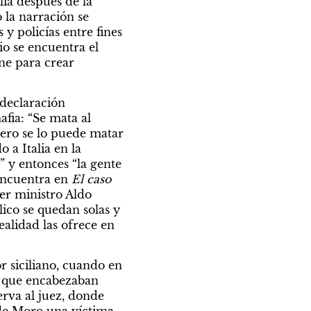
ia después de la 
 la narración se 
 policías entre fines 
io se encuentra el 
e para crear 
declaración 
fia: “Se mata al 
ero se lo puede matar 
a Italia en la 
 y entonces “la gente 
encuentra en 
El caso 
er ministro Aldo 
ico se quedan solas y 
alidad las ofrece en 
r siciliano, cuando en 
a que encabezaban 
erva al juez, donde 
de Moro una víctima. 