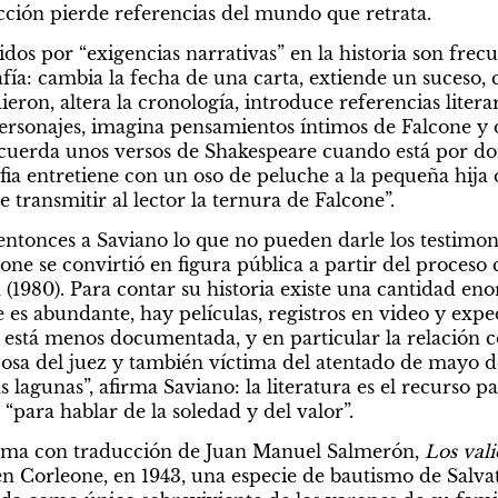
icción pierde referencias del mundo que retrata.
os por “exigencias narrativas” en la historia son frecu
afía: cambia la fecha de una carta, extiende un suceso, c
eron, altera la cronología, introduce referencias literari
ersonajes, imagina pensamientos íntimos de Falcone y de
cuerda unos versos de Shakespeare cuando está por dor
afia entretiene con un oso de peluche a la pequeña hija 
e transmitir al lector la ternura de Falcone”.
 entonces a Saviano lo que no pueden darle los testimoni
ne se convirtió en figura pública a partir del proceso 
(1980). Para contar su historia existe una cantidad eno
e es abundante, hay películas, registros en video y exped
a está menos documentada, y en particular la relación c
osa del juez y también víctima del atentado de mayo de
s lagunas”, afirma Saviano: la literatura es el recurso pa
 “para hablar de la soledad y del valor”.
ma con traducción de Juan Manuel Salmerón, 
Los vali
n Corleone, en 1943, una especie de bautismo de Salvato