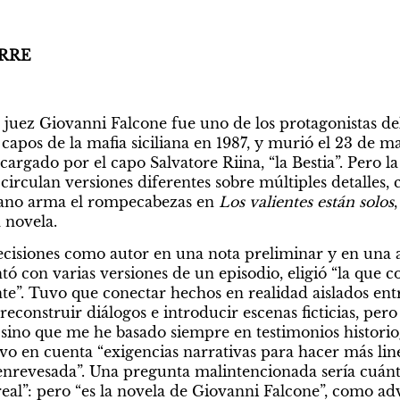
RRE
 el juez Giovanni Falcone fue uno de los protagonistas de
capos de la mafia siciliana en 1987, y murió el 23 de m
argado por el capo Salvatore Riina, “la Bestia”. Pero la 
circulan versiones diferentes sobre múltiples detalles, c
iano arma el rompecabezas en 
Los valientes están solos
,
a novela.
ecisiones como autor en una nota preliminar y en una ad
ó con varias versiones de un episodio, eligió “la que c
e”. Tuvo que conectar hechos en realidad aislados entre
reconstruir diálogos e introducir escenas ficticias, per
 sino que me he basado siempre en testimonios historiogr
uvo en cuenta “exigencias narrativas para hacer más linea
nrevesada”. Una pregunta malintencionada sería cuánt
“real”: pero “es la novela de Giovanni Falcone”, como advi