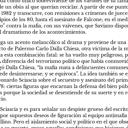
da como único sobreviviente de los varones de su famil
e un obús al que querían reciclar. A partir de ese punto
1982 y transcurre, con remisiones a crímenes de jueces y
ipios de los 80, hasta el asesinato de Falcone; en el med
” contra la mafia, con sus vaivenes, que Saviano dispon
l dramatismo de los acontecimientos.
grega un acento melancólico al drama y proviene de una 
cto de Palermo Carlo Dalla Chiesa, otra víctima de la ma
 esta combinación fatal: se ha vuelto muy peligroso, p
A diferencia del terrorismo político que había conmovido 
gó Dalla Chiesa, “la mafia mata a delincuentes comunes”
ede desinteresarse; y se equivoca”. La idea también se 
eonardo Sciascia sobre el secuestro y asesinato del prim
: ciertas figuras que encarnan la defensa del bien públ
 porque la sociedad se desentiende de su suerte y en re
io.
Sciascia y es para señalar un despiste grueso del escrito
 por supuestos deseos de figuración al equipo antimafi
lino. Pero el aislamiento social y político en el que obs
e su muerte, evoca aquellas condiciones que hicieron 