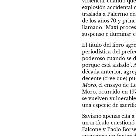
violencia, cuando que
explosión accidental d
traslada a Palermo en 
de los años 70 y princ
llamado “Maxi proceso
suspenso e iluminar e
El título del libro a
periodística del prefe
poderoso cuando se da
porque está aislado”. 
década anterior, agre
decente (cree que) pu
Moro
, el ensayo de L
Moro, ocurrido en 1978
se vuelven vulnerables
una especie de sacrific
Saviano apenas cita a 
un artículo cuestionó
Falcone y Paolo Borsel
encuentra un factor d