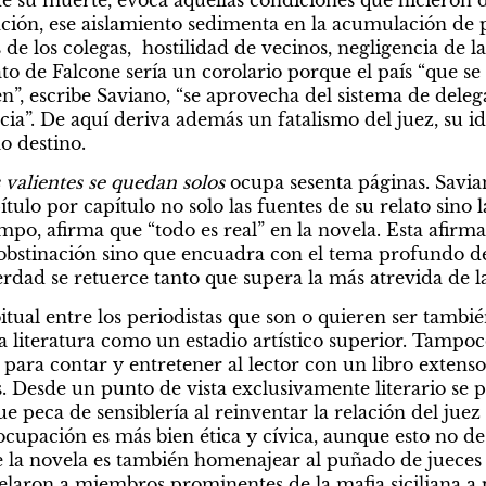
ión, ese aislamiento sedimenta en la acumulación de p
 de los colegas,  hostilidad de vecinos, negligencia de la
ato de Falcone sería un corolario porque el país “que se
”, escribe Saviano, “se aprovecha del sistema de delegac
ia”. De aquí deriva además un fatalismo del juez, su ide
o destino.
 valientes se quedan solos
 ocupa sesenta páginas. Savia
tulo por capítulo no solo las fuentes de su relato sino la
po, afirma que “todo es real” en la novela. Esta afirma
obstinación sino que encuadra con el tema profundo del
erdad se retuerce tanto que supera la más atrevida de las
itual entre los periodistas que son o quieren ser también
a literatura como un estadio artístico superior. Tampoco
 para contar y entretener al lector con un libro extens
s. Desde un punto de vista exclusivamente literario se p
ue peca de sensiblería al reinventar la relación del juez
ocupación es más bien ética y cívica, aunque esto no d
de la novela es también homenajear al puñado de jueces y
elaron a miembros prominentes de la mafia siciliana a pe