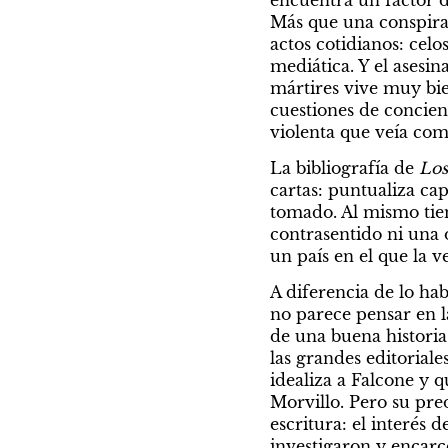
Más que una conspirac
actos cotidianos: celos
mediática. Y el asesin
mártires vive muy bien
cuestiones de concienc
violenta que veía com
La bibliografía de 
Los
cartas: puntualiza capí
tomado. Al mismo tiem
contrasentido ni una 
un país en el que la v
A diferencia de lo hab
no parece pensar en l
de una buena historia
las grandes editoriale
idealiza a Falcone y q
Morvillo. Pero su pre
escritura: el interés 
investigaron y encarc