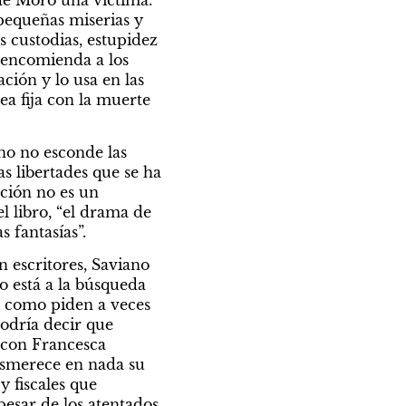
equeñas miserias y 
s custodias, estupidez 
 encomienda a los 
ión y lo usa en las 
a fija con la muerte 
no no esconde las 
s libertades que se ha 
ción no es un 
 libro, “el drama de 
 fantasías”.
 escritores, Saviano 
 está a la búsqueda 
o como piden a veces 
odría decir que 
 con Francesca 
esmerece en nada su 
 fiscales que 
sar de los atentados, 