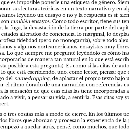
os que es imposible ponerle una etiqueta de género. Sie
rar sus lecturas teóricas en un texto narrativo y en a
stamos leyendo un ensayo o no y la respuesta es sí: sie
 son 
también 
ensayos. Como todo escritor, tiene sus tem
, la fuga, la devastación de la tierra por parte del capit
s estados alterados de conciencia, lo marginal, lo despl
 profesa fidelidad (pero no monogamia), sobre todo algun
alianos y algunos norteamericanos, ensayistas muy libres
sa. Lo que siempre me pregunté leyéndolo es cómo hace
ncorporarlas de manera tan natural en lo que está escrib
ta posible a esta pregunta). Es como si las citas de auto
lo que está escribiendo; uno, como lector, piensa: qué c
go del 
namedropping
, de aplastar el propio texto bajo 
ar el ritmo dorado de una narración con referencias cul
 la sensación de que esas citas las tiene incorporadas a 
do a vivir, a pensar su vida, a sentirla. Esas citas soy yo
ert.
o tres cositas más a modo de cierre. En los últimos tie
ios libros que abordan y procesan la experiencia de la
us empezó a quedar atrás, pensé, como muchos, que todos