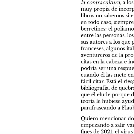
la contracultura
, a l
muy propia de incorpo
libros no sabemos si e
en todo caso, siempre
berretines: el poliamor
entre las personas, lo
sus autores a los que
franceses, algunos it
aventureros de la pro
citas en la cabeza e i
podría ser una respues
cuando él las mete en 
fácil citar. Está el ries
bibliografía, de quebr
que él elude porque da
teoría le hubiese ayuda
parafraseando a Flaub
Quiero mencionar dos 
empezando a salir var
fines de 2021, el vir