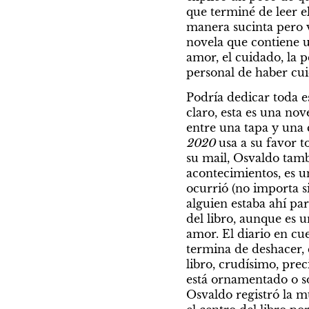
que terminé de leer e
manera sucinta pero v
novela que contiene u
amor, el cuidado, la p
personal de haber cuid
Podría dedicar toda es
claro, esta es una no
entre una tapa y una 
2020
 usa a su favor t
su mail, Osvaldo tambi
acontecimientos, es u
ocurrió (no importa si
alguien estaba ahí par
del libro, aunque es u
amor. El diario en cue
termina de deshacer, 
libro, crudísimo, prec
está ornamentado o so
Osvaldo registró la m