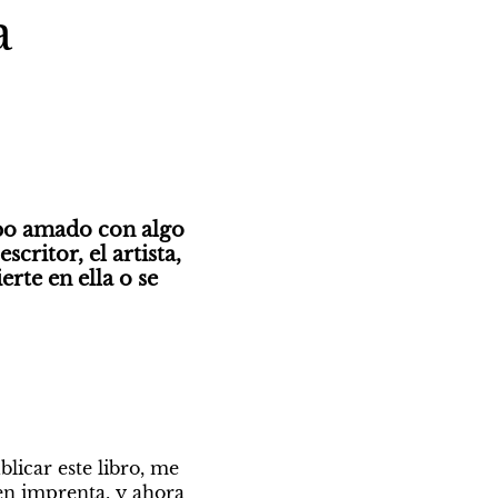
a
po amado con algo 
ritor, el artista, 
rte en ella o se 
icar este libro, me 
en imprenta, y ahora 