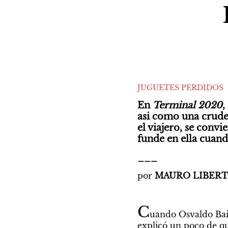
JUGUETES PERDIDOS
En 
Terminal 2020
,
asi como una crudeza
el viajero, se convie
funde en ella cuand
___
por 
MAURO LIBERT
C
uando Osvaldo Baig
explicó un poco de qué