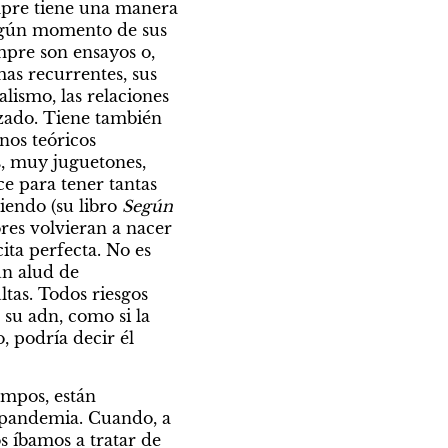
mpre tiene una manera 
lgún momento de sus 
mpre son ensayos o, 
as recurrentes, sus 
alismo, las relaciones 
azado. Tiene también 
os teóricos 
, muy juguetones, 
 para tener tantas 
iendo (su libro 
Según 
res volvieran a nacer 
ita perfecta. No es 
un alud de 
tas. Todos riesgos 
su adn, como si la 
, podría decir él 
mpos, están 
 pandemia. Cuando, a 
 íbamos a tratar de 