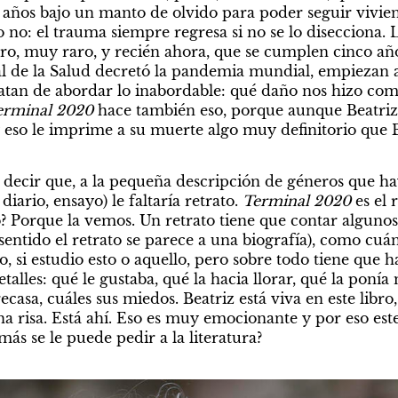
s años bajo un manto de olvido para poder seguir vivien
 no: el trauma siempre regresa si no se lo disecciona.
ro, muy raro, y recién ahora, que se cumplen cinco año
de la Salud decretó la pandemia mundial, empiezan a a
ratan de abordar lo inabordable: qué daño nos hizo co
erminal 2020
 hace también eso, porque aunque Beatriz
so le imprime a su muerte algo muy definitorio que B
a decir que, a la pequeña descripción de géneros que ha
diario, ensayo) le faltaría retrato. 
Terminal 2020 
es el 
o? Porque la vemos. Un retrato tiene que contar algunos
sentido el retrato se parece a una biografía), como cuá
no, si estudio esto o aquello, pero sobre todo tiene que ha
talles: qué le gustaba, qué la hacia llorar, qué la ponía 
ecasa, cuáles sus miedos. Beatriz está viva en este libro
 risa. Está ahí. Eso es muy emocionante y por eso este li
ás se le puede pedir a la literatura?