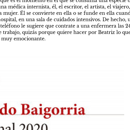
orque es el momento en el que se consuma una especie de
a médica internista, él, el escritor, el artista, el viajero,
a mujer. Él se convierte en ella o se funde en ella cuand
spital, en una sala de cuidados intensivos. De hecho, u
teléfono le sugiere que contrate a una enfermera las 24
e trabajo, quizás porque quiere hacer por Beatriz lo que
ón muy emocionante.