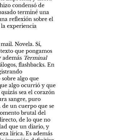
 hizo condensó de 
 pasado terminé una 
a reflexión sobre el 
la experiencia 
ail. Novela. Sí, 
r texto que pongamos 
y además 
Terminal 
álogos, flashbacks. En 
istrando 
sobre algo que 
que algo ocurrió y que 
quizás sea el corazón 
ura sangre, puro 
ía de un cuerpo que se 
omento brutal del 
irecto, de lo que no 
d que un diario, y 
a lírica. Es además 