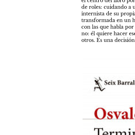
el centro del libro p
de roles: cuidando a un
internista de su propi
transformada en un ho
con las que habla por 
no: él quiere hacer es
otros. Es una decisi