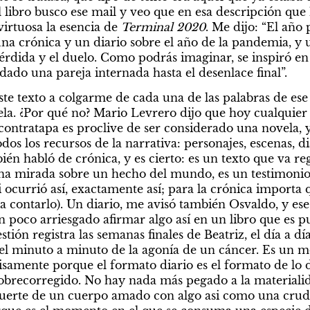
l libro busco ese mail y veo que en esa descripción que
irtuosa la esencia de 
Terminal 2020
. Me dijo: “El año
na crónica y un diario sobre el año de la pandemia, y un
érdida y el duelo. Como podrás imaginar, se inspiró en 
ado una pareja internada hasta el desenlace final”. 
te texto a colgarme de cada una de las palabras de ese m
vela. ¿Por qué no? Mario Levrero dijo que hoy cualquie
contratapa es proclive de ser considerado una novela, 
odos los recursos de la narrativa: personajes, escenas, di
én habló de crónica, y es cierto: es un texto que va reg
na mirada sobre un hecho del mundo, es un testimonio 
 ocurrió así, exactamente así; para la crónica importa 
a contarlo). Un diario, me avisó también Osvaldo, y ese 
n poco arriesgado afirmar algo así en un libro que es p
stión registra las semanas finales de Beatriz, el día a d
el minuto a minuto de la agonía de un cáncer. Es un m
isamente porque el formato diario es el formato de lo d
brecorregido. No hay nada más pegado a la materialida
uerte de un cuerpo amado con algo asi como una crudez