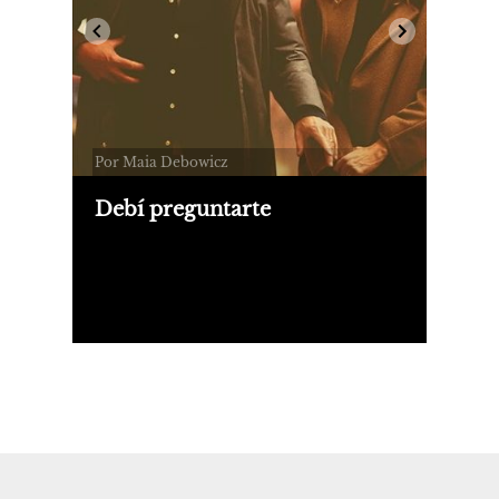
Por Maia Debowicz
Debí preguntarte
El tercer film como director del actor
Bradley Cooper, protagonizado por
Laura Dern y Will Arnett, es una
comedia de rematrimonio que no
necesita excederse en gritos para
excavar en el dolor.