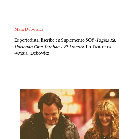
_ _ _
Maia Debowicz
Es periodista. Escribe en Suplemento SOY (
Página 12
), 
Haciendo
Cine, Infobae
 y 
El Amante
. En Twitter es 
@Maia_Debowicz.