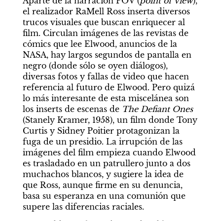
Aparte de la narración POV (
point of view
), 
el realizador RaMell Ross inserta diversos 
trucos visuales que buscan enriquecer al 
film. Circulan imágenes de las revistas de 
cómics que lee Elwood, anuncios de la 
NASA, hay largos segundos de pantalla en 
negro (donde sólo se oyen diálogos), 
diversas fotos y fallas de video que hacen 
referencia al futuro de Elwood. Pero quizá 
lo más interesante de esta miscelánea son 
los inserts de escenas de 
The Defiant Ones
(Stanely Kramer, 1958), un film donde Tony 
Curtis y Sidney Poitier protagonizan la 
fuga de un presidio. La irrupción de las 
imágenes del film empieza cuando Elwood 
es trasladado en un patrullero junto a dos 
muchachos blancos, y sugiere la idea de 
que Ross, aunque firme en su denuncia, 
basa su esperanza en una comunión que 
supere las diferencias raciales.