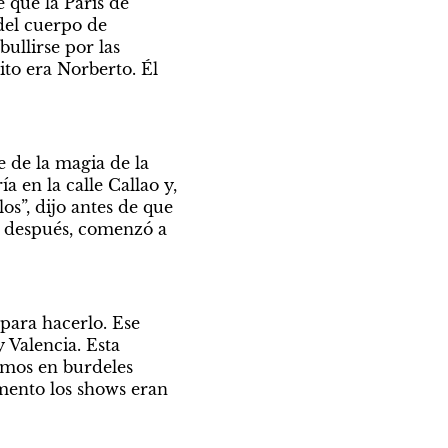
que la París de 
del cuerpo de 
llirse por las 
to era Norberto. Él 
 de la magia de la 
 en la calle Callao y, 
s”, dijo antes de que 
s después, comenzó a 
ara hacerlo. Ese 
 Valencia. Esta 
amos en burdeles 
mento los shows eran 