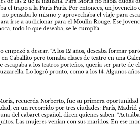
és de las 2 de la mañana. Para Moria no había dudas de 
a el trapo a la Paris Paris. Por entonces, un jovencito 
w no pensaba lo mismo y aprovechaba el viaje para escabu
 para irse a audicionar para el Moulin Rouge. Ese jovenci
oca, todo lo que deseaba, se le cumplía.
 empezó a desear. “A los 12 años, deseaba formar parte
a en Caballito pero tomaba clases de teatro en una Galería
escapaba a los teatros porteños, quería ser parte de ello
uzzarella. Lo logró pronto, como a los 14. Algunos año
oria, recuerda Norberto, fue su primera oportunidad p
lidad, en un recorrido por tres ciudades: París, Madrid y
cuna del cabaret español, dicen quienes saben. “Actuáb
iquitos. Las mujeres venían con sus maridos. En ese mo