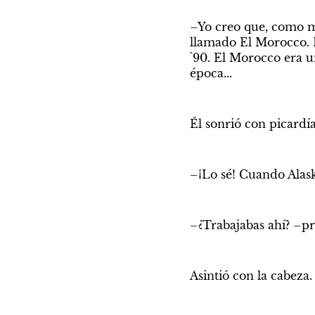
–Yo creo que, como mo
llamado El Morocco. F
`90. El Morocco era u
época...
Él sonrió con picardí
–¡Lo sé! Cuando Alask
–¿Trabajabas ahí? –p
Asintió con la cabeza.