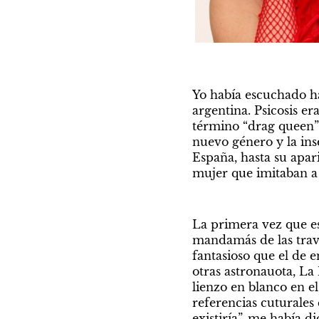
Yo había escuchado hab
argentina. Psicosis e
término “drag queen” y
nuevo género y la inse
España, hasta su apari
mujer que imitaban a 
La primera vez que esc
mandamás de las trave
fantasioso que el de e
otras astronauota, La
lienzo en blanco en e
referencias cuturales 
existiría”, me había 