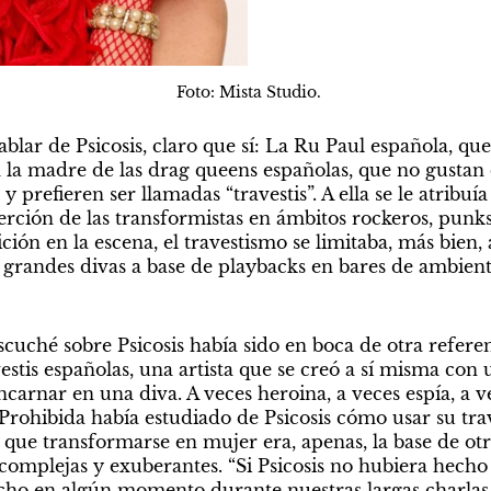
 Foto: Mista Studio.
lar de Psicosis, claro que sí: La Ru Paul española, que 
ra la madre de las drag queens españolas, que no gustan
 prefieren ser llamadas “travestis”. A ella se le atribuía
rción de las transformistas en ámbitos rockeros, punks y
ción en la escena, el travestismo se limitaba, más bien,
grandes divas a base de playbacks en bares de ambient
uché sobre Psicosis había sido en boca de otra referent
stis españolas, una artista que se creó a sí misma con 
ncarnar en una diva. A veces heroina, a veces espía, a v
 Prohibida había estudiado de Psicosis cómo usar su tr
l que transformarse en mujer era, apenas, la base de ot
complejas y exuberantes. “Si Psicosis no hubiera hecho 
dicho en algún momento durante nuestras largas charlas 