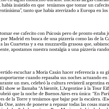
 había insistido en que  teníamos que tomar un cafecito
ntinísima”, tanto que había aterrizado a Europa en los 
tomar ese cafecito con Psicosis pero de pronto estaba jun
or Madrid en busca de una pizzería como las de la Cal
a las Cuartetas y a esa muzzarella grasosa que, sabíamo
nte, apostamos nuestra nostalgia a una pizzería rando
rtido escuchar a Moria Casán hacer referencia a su gi
nsportarme cuando repasaba sus noches actuando en la 
rante un mes, celebró la cultura revisteril argentina en
 show se llamaba “A bientôt, L'Argentine à la Tour Eiffe
brió que la noche de Buenos Aires era única: “En París,
es de la Torre y teníamos que bajar por la escalera. ¿Es
la One, antes de ponerse a repasar todas las cosas marav