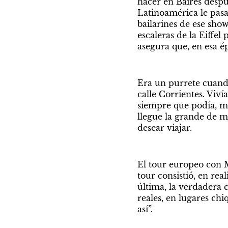
hacer en Baires despu
Latinoamérica le pasab
bailarines de ese sho
escaleras de la Eiffel
asegura que, en esa ép
Era un purrete cuando
calle Corrientes. Viví
siempre que podía, me 
llegue la grande de m
desear viajar.
El tour europeo con M
tour consistió, en rea
última, la verdadera 
reales, en lugares ch
así”.