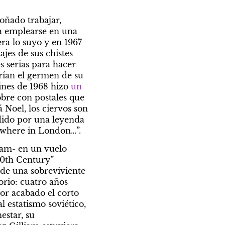
soñado trabajar, 
a emplearse en una 
ra lo suyo y en 1967 
jes de sus chistes 
 serias para hacer 
rían el germen de su 
ines de 1968 hizo 
un 
obre con postales que 
Noel, los ciervos son 
dido por una leyenda 
ewhere in London…”.
iam- en un vuelo 
0th Century” 
 de una sobreviviente 
orio: cuatro años 
or acabado el corto 
l estatismo soviético, 
estar, su 