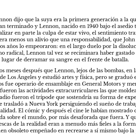
non dijo que la suya era la primera generación a la que 
an terminado y Lennon, nacido en 1940 bajo el asedio ter
alizar en parte la culpa de estar vivo, el sentimiento tra
 era menos un alivio que una responsabilidad, que John 
os años lo empeoraron: en el largo duelo por la disoluc
o radical, Lennon tal vez se reciminara haber gastado s
lugar de derramar su sangre en el frente de batalla.
os meses después que Lennon, lejos de las bombas, en la
de Los Ángeles y estudió artes y física, pero se graduó en
os fue operario de ensamblaje en General Motors y men
fueron las actividades extracurriculares las que moldea
 radio fueron el trípode que sostendría su forma de exp
se trasladó a Nueva York persiguiendo el sueño de trabaj
alidad. El cómic y después el cine le habían mostrado q
da sobre el mundo, por más desaforada que fuera. Y que
escas de la realidad eran a menudo más fieles a la forma
den obsoleto empeñado en recrearse a sí mismo bajo la