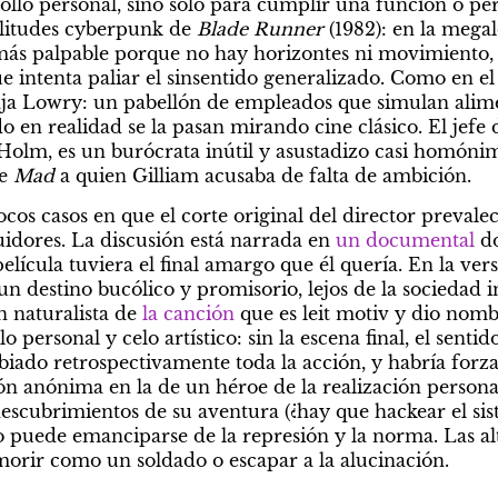
rollo personal, sino solo para cumplir una función o pe
plitudes cyberpunk de 
Blade Runner
más palpable porque no hay horizontes ni movimiento, 
e intenta paliar el sinsentido generalizado. Como en e
ja Lowry: un pabellón de empleados que simulan alimen
n realidad se la pasan mirando cine clásico. El jefe de 
Holm, es un burócrata inútil y asustadizo casi homóni
e 
Mad 
a quien Gilliam acusaba de falta de ambición.
ocos casos en que el corte original del director prevalec
uidores. La discusión está narrada en 
un documental
 d
elícula tuviera el final amargo que él quería. En la ver
n destino bucólico y promisorio, lejos de la sociedad ind
n naturalista de
 la canción
 que es leit motiv y dio nombr
 personal y celo artístico: sin la escena final, el sentid
ado retrospectivamente toda la acción, y habría forza
ón anónima en la de un héroe de la realización personal.
 descubrimientos de su aventura (¿hay que hackear el si
no puede emanciparse de la represión y la norma. Las alt
 morir como un soldado o escapar a la alucinación.