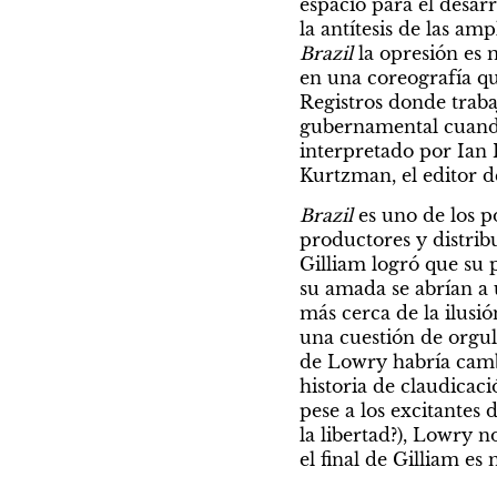
espacio para el desar
la antítesis de las am
Brazil 
la opresión es 
en una coreografía qu
Registros donde traba
gubernamental cuando e
interpretado por Ian 
Kurtzman, el editor d
Brazil
 es uno de los p
productores y distrib
Gilliam logró que su p
su amada se abrían a u
más cerca de la ilusió
una cuestión de orgullo
de Lowry habría cambi
historia de claudicaci
pese a los excitantes
la libertad?), Lowry 
el final de Gilliam es