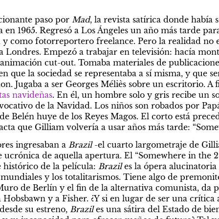
ionante paso por 
Mad
, la revista satírica donde había 
a en 1965. Regresó a Los Ángeles un año más tarde par
 y como fotorreportero freelance. Pero la realidad no e
z a Londres. Empezó a trabajar en televisión: hacía monta
, animación cut-out. Tomaba materiales de publicaciones
en que la sociedad se representaba a sí misma, y que se
. Jugaba a ser Georges Méliès sobre un escritorio. A f
etas navideñas
. En él, un hombre solo y gris recibe un s
vocativo de la Navidad. Los niños son robados por Papá 
la de Belén huye de los Reyes Magos. El corto está prece
acta que Gilliam volvería a usar años más tarde: “Som
ores ingresaban a 
Brazil 
-el cuarto largometraje de Gill
 ucrónica de aquella apertura. El “Somewhere in the 2
histórico de la película: 
Brazil 
es la ópera alucinatoria
s mundiales y los totalitarismos. Tiene algo de premonit
Muro de Berlín y el fin de la alternativa comunista, da p
 Hobsbawn y a Fisher. ¿Y si en lugar de ser una crítica a
desde su estreno, 
Brazil 
es una sátira del Estado de bien