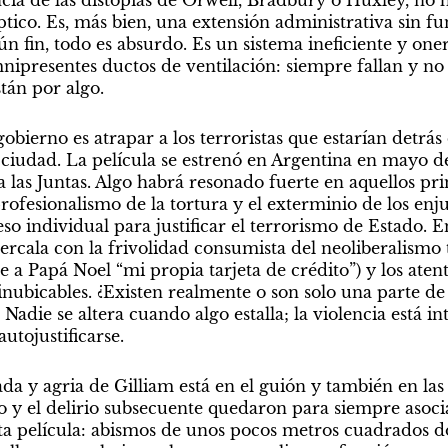
ncia de las distopías de Orwell, Bradbury o Huxley, no 
ico. Es, más bien, una extensión administrativa sin fun
n fin, todo es absurdo. Es un sistema ineficiente y oner
nipresentes ductos de ventilación: siempre fallan y no 
tán por algo.
gobierno es atrapar a los terroristas que estarían detrás 
 ciudad. La película se estrenó en Argentina en mayo de
 a las Juntas. Algo habrá resonado fuerte en aquellos pr
profesionalismo de la tortura y el exterminio de los enj
so individual para justificar el terrorismo de Estado. E
tercala con la frivolidad consumista del neoliberalismo 
e a Papá Noel “mi propia tarjeta de crédito”) y los aten
nubicables. ¿Existen realmente o son solo una parte de 
Nadie se altera cuando algo estalla; la violencia está i
utojustificarse.
 y agria de Gilliam está en el guión y también en las d
 y el delirio subsecuente quedaron para siempre asociad
sta película: abismos de unos pocos metros cuadrados do