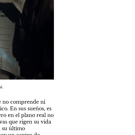
l.
e no comprende ni 
co. En sus sueños, es 
o en el plano real no 
vas que rigen su vida 
 su último 