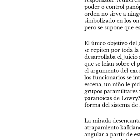
responsable. A difere
poder o control panópt
orden no sirve a ningú
simbolizado en los om
pero se supone que es
El único objetivo del 
se repiten por toda la
desarrollaba el Juicio
que se leían sobre el 
el argumento del exce
los funcionarios se in
escena, un niño le pid
grupos paramilitares i
paranoicas de Lowry? 
forma del sistema de a
La mirada desencantada
atrapamiento kafkiano
angular a partir de e