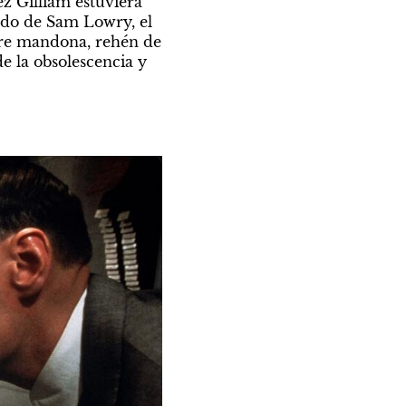
z Gilliam estuviera 
ado de Sam Lowry, el 
dre mandona, rehén de 
e la obsolescencia y 