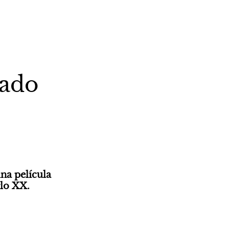
lado
na película 
glo XX.