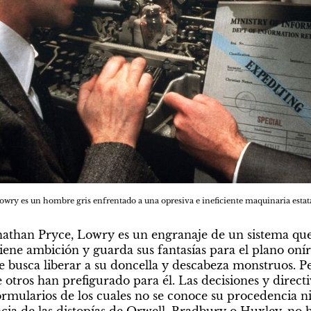
owry es un hombre gris enfrentado a una opresiva e ineficiente maquinaria estata
onathan Pryce, Lowry es un engranaje de un sistema qu
ene ambición y guarda sus fantasías para el plano oníri
e busca liberar a su doncella y descabeza monstruos. Per
 otros han prefigurado para él. Las decisiones y directi
ormularios de los cuales no se conoce su procedencia ni