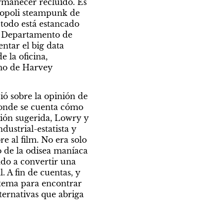
rmanecer recluido. Es 
 (1982): en la megalopoli steampunk de 
todo está estancado 
l Departamento de 
tar el big data 
la oficina, 
mo de Harvey 
ió sobre la opinión de 
onde se cuenta cómo 
sión sugerida, Lowry y 
ustrial-estatista y 
e al film. No era solo 
o de la odisea maníaca 
do a convertir una 
 A fin de cuentas, y 
stema para encontrar 
ernativas que abriga 