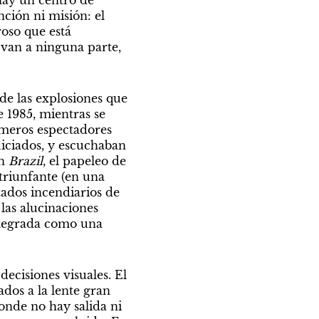
hay un centro de 
ción ni misión: el 
oso que está 
van a ninguna parte, 
de las explosiones que 
 1985, mientras se 
imeros espectadores 
uiciados, y escuchaban 
n
 Brazil
, el papeleo de 
triunfante (en una 
tados incendiarios de 
las alucinaciones 
ntegrada como una 
ecisiones visuales. El 
os a la lente gran 
nde no hay salida ni 