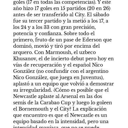
goles (17 en todas las competencias). Y este 
año hizo 17 goles en 15 partidos (20 en 26) 
antes de ser transferido al City. El sábado 
fue su tercer partido y la metió a los 17, a 
los 24 y a los 33 con gran precisión, 
potencia y confianza. Sobre todo el 
primero, fruto de un pase de Ederson que 
dominó, movió y tiró por encima del 
arquero. Con Marmoush, el uzbeco 
Khusanov, el de incierto debut pero hoy en 
vías de recuperación y el español Nico 
González (no confundir con el argentino 
Nico González, que juega en Juventus), 
aplastó a un equipo que volvió a demostrar 
su irregularidad. ¿Cómo es posible que el 
Newcastle aplaste al Arsenal en las dos 
semis de la Carabao Cup y luego lo goleen 
el Bornemouth y el City? La explicación 
que encuentro es que el Newcastle es un 
equipo basado en la intensidad, pero una 
intensidad maníaca, que no se puede 