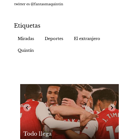
twitter es @fantasmaquintin    
Etiquetas
Miradas
Deportes
El extranjero
Quintín
Todo llega