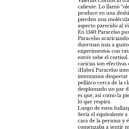
Valerius Cordus lo tr
caliente. Lo llamó “ol
produce en una deshidr
pierden una molécula d
aspecto parecido al vidr
En 1540 Paracelso pus
Paracelso acariciando 
duerman más a gusto. 
experimentos con ratas
estrés sube el cortiso
caricias son efectivas 
¿Habrá Paracelso inte
intentamos despertar 
pellizco cerca de la c
desplumado un par de
es que, así como la p
lo que respira.

Luego de estos hallazg
Sería el equivalente 
cara de la persona y é
comenzaba a sentir ma