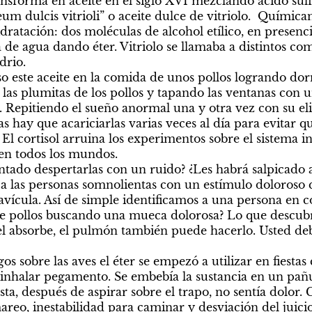
ansforma en aceite en el siglo XVI mezclando ácido sulf
eum dulcis vitrioli” o aceite dulce de vitriolo.  Químicam
atación: dos moléculas de alcohol etílico, en presencia
e agua dando éter. Vitriolo se llamaba a distintos comp
io.

o este aceite en la comida de unos pollos logrando dor
las plumitas de los pollos y tapando las ventanas con u
Repitiendo el sueño anormal una y otra vez con su elix
 hay que acariciarlas varias veces al día para evitar que
l. El cortisol arruina los experimentos sobre el sistema 
en todos los mundos.   

ntado despertarlas con un ruido? ¿Les habrá salpicado 
a las personas somnolientas con un estímulo doloroso q
lavícula. Así de simple identificamos a una persona en 
 pollos buscando una mueca dolorosa? Lo que descub
iel absorbe, el pulmón también puede hacerlo. Usted de
os sobre las aves el éter se empezó a utilizar en fiestas
a inhalar pegamento. Se embebía la sustancia en un pañue
sta, después de aspirar sobre el trapo, no sentía dolor
reo, inestabilidad para caminar y desviación del juic