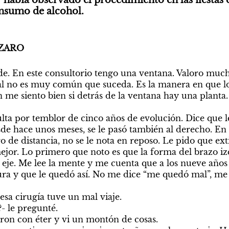
 había observado el procedimiento en las fiestas d
nsumo de alcohol. 
ZARO 
arde. En este consultorio tengo una ventana. Valoro much
cual no es muy común que suceda. Es la manera en que lo
 me siento bien si detrás de la ventana hay una planta. 
ta por temblor de cinco años de evolución. Dice que l
sde hace unos meses, se le pasó también al derecho. En
 de distancia, no se le nota en reposo. Le pido que ex
jor. Lo primero que noto es que la forma del brazo izqu
eje. Me lee la mente y me cuenta que a los nueve años 
ura y que le quedó así. No me dice “me quedó mal”, me
sa cirugía tuve un mal viaje. 

 le pregunté. 

on con éter y vi un montón de cosas. 
