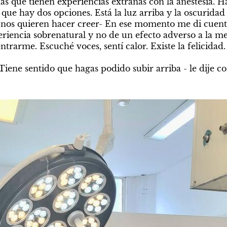
s que tienen experiencias extrañas con la anestesia. Hay l
que hay dos opciones. Está la luz arriba y la oscuridad
os quieren hacer creer- En ese momento me di cuenta 
eriencia sobrenatural y no de un efecto adverso a la m
ntrarme. Escuché voces, sentí calor. Existe la felicidad.
Tiene sentido que hagas podido subir arriba - le dije co