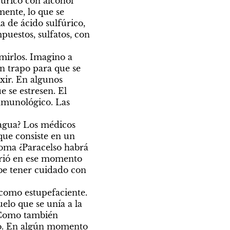
úrico con alcohol 
ente, lo que se 
 de ácido sulfúrico, 
uestos, sulfatos, con 
mirlos. Imagino a 
n trapo para que se 
ir. En algunos 
 se estresen. El 
inmunológico. Las 
agua? Los médicos 
ue consiste en un 
coma ¿Paracelso habrá 
rió en ese momento 
be tener cuidado con 
 como estupefaciente. 
lo que se unía a la 
. Como también 
io. En algún momento 