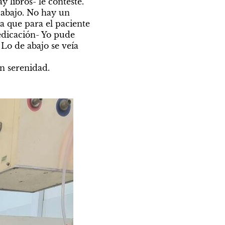
ibros- le contesté. 

 abajo. No hay un 
que para el paciente 
edicación- Yo pude 
 Lo de abajo se veía 
n serenidad. 