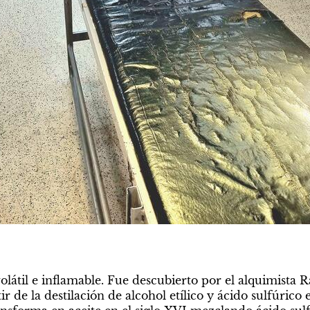
volátil e inflamable. Fue descubierto por el alquimista R
r de la destilación de alcohol etílico y ácido sulfúrico en