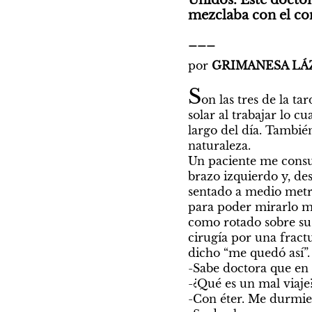
Unidos. Este doctor
mezclaba con el co
___
por
 GRIMANESA LÁ
S
on las tres de la t
solar al trabajar lo 
largo del día. También
naturaleza. 

Un paciente me consul
brazo izquierdo y, de
sentado a medio metro
para poder mirarlo me
como rotado sobre su 
cirugía por una fract
dicho “me quedó así”.

-Sabe doctora que en e
-¿Qué es un mal viaje?-
-Con éter. Me durmier