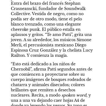
Entra del brazo del francés Stephan 
Crasneanscki, fundador de Soundwalk 
Collective. Vestida de negro, como no 
podía ser de otro modo, tiene el pelo 
blanco trenzado, como una elegante 
cheeroke punk. El público estalla en 
aplausos y gritos. “Te amo Patti”, grita una 
joven. A su alrededor, los músicos Simone 
Merli, el percusionista mexicano Diego 
Espinosa Cruz González y la chelista Lucy 
Railton. Y comienza la magia.
“Esto está dedicado a los niños de 
Chernobil”, afirma Patti segundos antes de 
que comiencen a proyectarse sobre su 
cuerpo imágenes de bosques rodeados de 
chatarra y animales disecados; colores 
brillantes que remiten a desechos 
nucleares. Recita, a modo 
spoken word
, y 
una a una va dejando caer hojas A4 de 
donde va leyendo los versos. Su tono es 