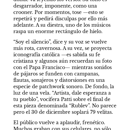
desgarrador, imponente, como una 
crooner. Por momentos, tose —esto se 
repetirá y pedirá disculpas por ello más 
adelante. A su diestra, uno de los músicos 
raspa un enorme rectángulo de hielo.
“Soy el silencio”, dice y su voz se vuelve 
más rota, cavernosa. A su vez, se proyecta 
iconografía católica —es sabida su fe 
cristiana y algunos aún recuerdan su foto 
con el Papa Francisco— mientras sonidos 
de pájaros se funden con campanas, 
flautas, sonajeros y distorsiones en una 
especie de patchwork sonoro. De fondo, la 
luz de una vela. “Artista, dale esperanza a 
tu pueblo”, vocifera Patti sobre el final de 
esta pieza denominada “Rublev”. No parece 
pero el 30 de diciembre soplará 79 velitas.
El público vuelve a aplaudir, frenético. 
Muchos graban con sus celulares, no sólo 