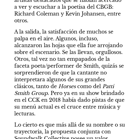
artistas destacados que se habían acercado 
a ver y escuchar a la poetisa del CBGB: 
Richard Coleman y Kevin Johansen, entre 
otros.
A la salida, la satisfacción de muchos se 
palpa en el aire. Algunos, incluso, 
alcanzaron las hojas que ella fue arrojando 
sobre el escenario. Se las llevan, orgullosos. 
Otros, tal vez no tan empapados de la 
faceta poeta/performer de Smith, quizás se 
sorprendieron de que la cantante no 
interpretara algunos de sus grandes 
clásicos, tanto de 
Horses 
como del 
Patti 
Smith Group
. Pero ya en su show brindado 
en el CCK en 2018 había dado pistas de que 
su menú actual es el cruce entre música y 
lecturas.
Lo cierto es que más allá de su nombre o su 
trayectoria, la propuesta conjunta con 
Soundwalk Collective posee un valor 