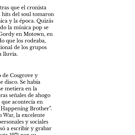
as que el cronista 
hits del soul tomaron 
ca y la época. Quizás 
o la música pop se 
y Gordy en Motown, en 
do que los rodeaba, 
ional de los grupos 
lluvia.
o de Cosgrove y 
 disco. Se había 
e metiera en la 
as señales de ahogo 
que acontecía en 
 Happening Brother”. 
War, la excelente 
rsonales y sociales 
ó a escribir y grabar 