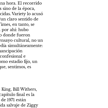
a hora. El recorrido 
 sino de la época, 
idas. Variety lo acusó 
un claro sentido de 
mes, en tanto, se 
 por ahí: hubo 
o donde fueron 
nsayo cultural, no un 
edía simultáneamente: 
mancipación 
confesional e 
mo estadio fijo, un 
e, sentimos, es 
ing, Bill Withers, 
ítulo final es la 
de 1971 están 
ida salvaje de Ziggy 