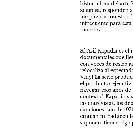
historiadora del arte
zeitgeist; responden a
inequívoca muestra del
infrecuente para est
muertos.
Sí, Asif Kapadia es el
documentales que llev
con voces de rostro a
relocaliza al especta
Vinyl (la serie produc
el productor ejecuti
navegar esos años de 
contexto”. Kapadia y s
las entrevistas, los de
canciones, son de 197
emulan ni traducen l
suponen, tienen algo p