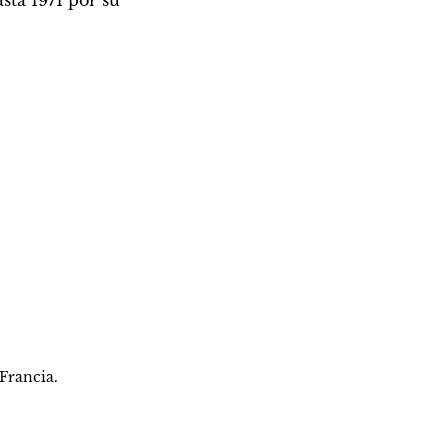
ta 1971 por su 
 Francia.