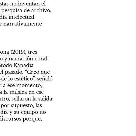
tas no inventan el 
 pesquisa de archivo, 
ía intelectual 
y narrativamente 
na (2019), tres 
 y narración coral 
étodo Kapadia 
el pasado. “Creo que 
 lo estético”, señaló 
r a ese momento, 
 la música en ese 
o, sellaron la salida: 
 por supuesto, las 
dia y su equipo no 
iscursos porque, 