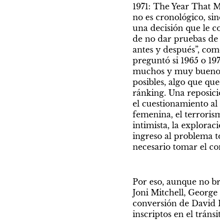
1971: The Year That M
no es cronológico, sin
una decisión que le cos
de no dar pruebas de l
antes y después”, como
preguntó si 1965 o 197
muchos y muy buenos d
posibles, algo que qu
ránking. Una reposici
el cuestionamiento al 
femenina, el terrorism
intimista, la explorac
ingreso al problema t
necesario tomar el co
Por eso, aunque no br
Joni Mitchell, George 
conversión de David Bo
inscriptos en el tráns