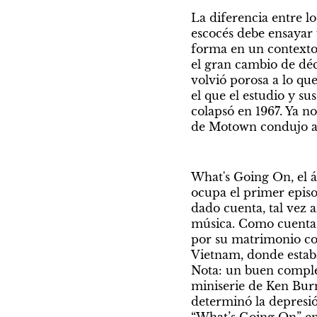
La diferencia entre l
escocés debe ensayar 
forma en un contexto 
el gran cambio de dé
volvió porosa a lo qu
el que el estudio y su
colapsó en 1967. Ya no
de Motown condujo a l
What's Going On, el á
ocupa el primer episod
dado cuenta, tal vez 
música. Como cuenta C
por su matrimonio co
Vietnam, donde estaba
Nota: un buen complem
miniserie de Ken Burn
determinó la depresión