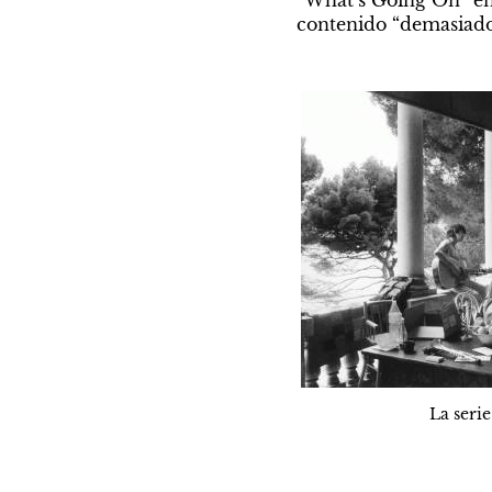
“What’s Going On” en 
contenido “demasiado 
La seri