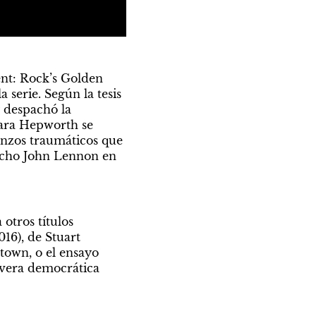
nt: Rock’s Golden 
 serie. Según la tesis 
 despachó la 
ara Hepworth se 
enzos traumáticos que 
dicho John Lennon en 
otros títulos 
6), de Stuart 
own, o el ensayo 
avera democrática 