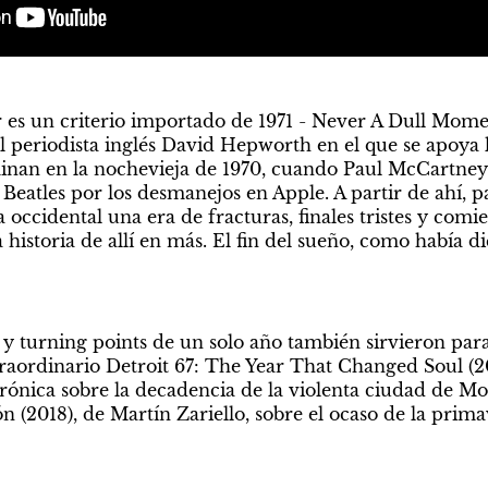
 es un criterio importado de 1971 - Never A Dull Mome
el periodista inglés David Hepworth en el que se apoya la
rminan en la nochevieja de 1970, cuando Paul McCartney
eatles por los desmanejos en Apple. A partir de ahí, p
a occidental una era de fracturas, finales tristes y comi
 historia de allí en más. El fin del sueño, como había 
 y turning points de un solo año también sirvieron para 
traordinario Detroit 67: The Year That Changed Soul (201
rónica sobre la decadencia de la violenta ciudad de Mot
sión (2018), de Martín Zariello, sobre el ocaso de la prim