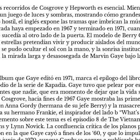
os recorridos de Cosgrove y Hepworth es esencial. Mientr
un juego de luces y sombras, mostrando cómo grandes 
hostil, el inglés expone las tramas que imbrican la músi
cada haya empezado en 1967 y terminado en 1971, cuand
e sucedía al otro lado de la puerta. El modelo de Berr
s estrellas pretendían vivir y producir aislados del mun
 se pudo ocultar el sol con la mano, y la sonrisa instituc
a mirada larga y desasosegada de Marvin Gaye bajo la 
lbum que Gaye editó en 1971, marca el epílogo del libr
io de la serie de Kapadia. Gaye tuvo que pelear por ese
antes que nadie, que era momento de dejar que la vida s
osgrove, hacia fines de 1967 Gaye mostraba las primer
n Anna Gordy (hermana de su jefe Berry) y la masacre 
 su hermano Frankie, el inspirador del lado b “What’s
ento sobre este tema es el episodio 8 de The Vietnam 
s y Lynn Novick. La confluencia crítica de los planos pe
 en la que Gaye cayó a fines de los ‘60, y que lo impuls