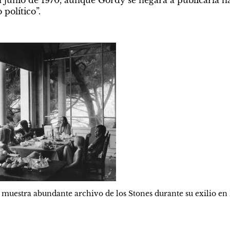
junio de 1970, aunque Gordy se negara a publicarla has
político”.
e muestra abundante archivo de los Stones durante su exilio en