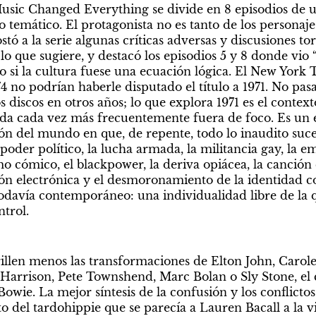
usic Changed Everything se divide en 8 episodios de un
o temático. El protagonista no es tanto de los personajes
tó a la serie algunas críticas adversas y discusiones torc
o que sugiere, y destacó los episodios 5 y 8 donde vio “
 si la cultura fuese una ecuación lógica. El New York Ti
4 no podrían haberle disputado el título a 1971. No pasa
iscos en otros años; lo que explora 1971 es el context
eda cada vez más frecuentemente fuera de foco. Es un e
ón del mundo en que, de repente, todo lo inaudito suc
poder político, la lucha armada, la militancia gay, la e
o cómico, el blackpower, la deriva opiácea, la canción 
ión electrónica y el desmoronamiento de la identidad co
odavía contemporáneo: una individualidad libre de la qu
ntrol.
illen menos las transformaciones de Elton John, Carole K
Harrison, Pete Townshend, Marc Bolan o Sly Stone, el cap
wie. La mejor síntesis de la confusión y los conflictos 
ito del tardohippie que se parecía a Lauren Bacall a la v