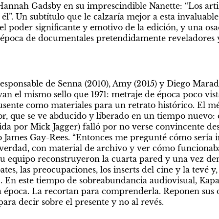
 Hannah Gadsby en su imprescindible Nanette: “Los artis
 él”. Un subtítulo que le calzaría mejor a esta invaluable
 poder significante y emotivo de la edición, y una osad
a época de documentales pretendidamente reveladores 
 responsable de Senna (2010), Amy (2015) y Diego Marado
an el mismo sello que 1971: metraje de época poco visto
usente como materiales para un retrato histórico. El m
dor, que se ve abducido y liberado en un tiempo nuevo: 
ida por Mick Jagger) falló por no verse convincente desde
vo James Gay-Rees. “Entonces me pregunté cómo sería i
verdad, con material de archivo y ver cómo funcionaba
u equipo reconstruyeron la cuarta pared y una vez dentr
bates, las preocupaciones, los inserts del cine y la tevé y,
1. En este tiempo de sobreabundancia audiovisual, Kapa
a época. La recortan para comprenderla. Reponen sus d
ara decir sobre el presente y no al revés.