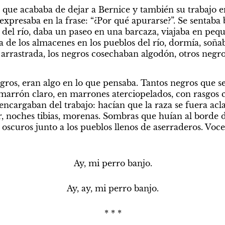
que acababa de dejar a Bernice y también su trabajo en 
xpresaba en la frase: “¿Por qué apurarse?”. Se sentaba 
la del río, daba un paseo en una barcaza, viajaba en pequ
a de los almacenes en los pueblos del río, dormía, soña
 arrastrada, los negros cosechaban algodón, otros negro
gros, eran algo en lo que pensaba. Tantos negros que se
arrón claro, en marrones aterciopelados, con rasgos ca
ncargaban del trabajo: hacían que la raza se fuera acla
, noches tibias, morenas. Sombras que huían al borde d
scuros junto a los pueblos llenos de aserraderos. Voces
Ay, mi perro banjo.
Ay, ay, mi perro banjo.
* * *