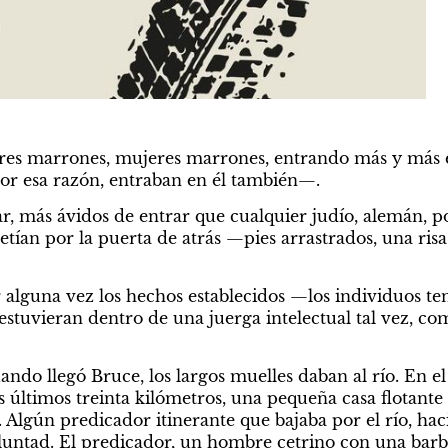
es marrones, mujeres marrones, entrando más y más en
or esa razón, entraban en él también—.
, más ávidos de entrar que cualquier judío, alemán, pola
tían por la puerta de atrás —pies arrastrados, una risa, 
alguna vez los hechos establecidos —los individuos ten
stuvieran dentro de una juerga intelectual tal vez, com
do llegó Bruce, los largos muelles daban al río. En el r
s últimos treinta kilómetros, una pequeña casa flotante
a. Algún predicador itinerante que bajaba por el río, hacia
ntad. El predicador, un hombre cetrino con una barba 