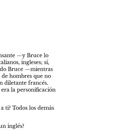
nsante —y Bruce lo 
anos, ingleses; sí, 
gado Bruce —mientras 
s de hombres que no 
 diletante francés. 
ra la personificación 
a ti? Todos los demás 
un inglés?