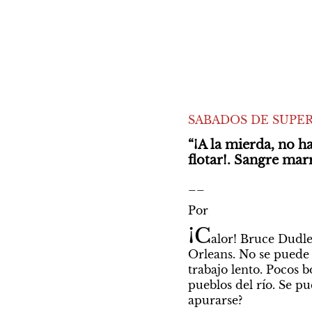
SABADOS DE SUPER
“¡A la mierda, no ha
flotar!. Sangre mar
__
Por 
¡C
alor! Bruce Dudley
Orleans. No se puede h
trabajo lento. Pocos b
pueblos del río. Se p
apurarse?