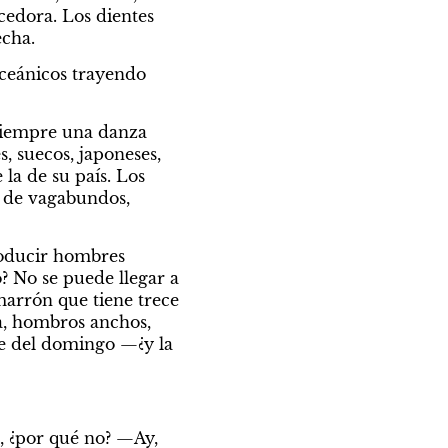
edora. Los dientes 
echa.
eánicos trayendo 
 Siempre una danza 
 suecos, japoneses, 
la de su país. Los 
 de vagabundos, 
oducir hombres 
 No se puede llegar a 
arrón que tiene trece 
a, hombros anchos, 
he del domingo —¿y la 
 ¿por qué no? —Ay, 