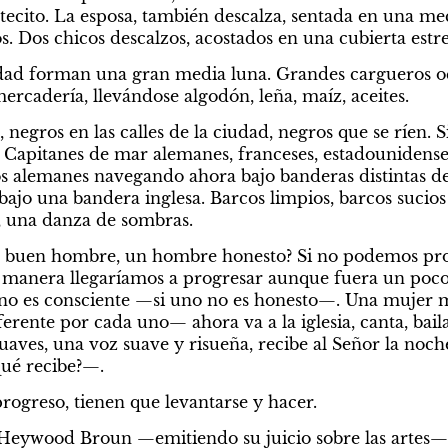
otecito. La esposa, también descalza, sentada en una mec
Dos chicos descalzos, acostados en una cubierta estr
udad forman una gran media luna. Grandes cargueros oc
mercadería, llevándose algodón, leña, maíz, aceites.
 negros en las calles de la ciudad, negros que se ríen.
. Capitanes de mar alemanes, franceses, estadounidenses,
os alemanes navegando ahora bajo banderas distintas de 
ajo una bandera inglesa. Barcos limpios, barcos sucios
 una danza de sombras.
n buen hombre, un hombre honesto? Si no podemos pr
 manera llegaríamos a progresar aunque fuera un poco?
no es consciente —si uno no es honesto—. Una mujer m
rente por cada uno— ahora va a la iglesia, canta, bail
suaves, una voz suave y risueña, recibe al Señor la noc
qué recibe?—.
rogreso, tienen que levantarse y hacer.
 Heywood Broun —emitiendo su juicio sobre las artes—,