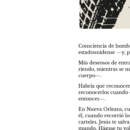
Consciencia de hombr
estadounidense —y, p
Más deseosos de entrar
riendo, mientras se me
cuerpo—.
Habría que reconocer 
reconocerlos cuando e
entonces—.
En Nueva Orleans, cuan
él, cuando recorrió lo
carteles. Jesús te salv
mundo. Hágase tu volu