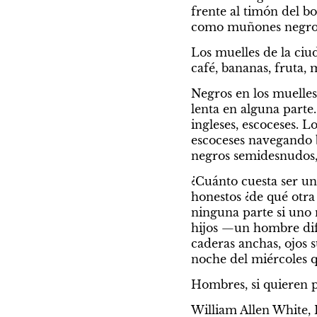
frente al timón del b
como muñones negros. 
Los muelles de la ci
café, bananas, fruta, 
Negros en los muelles,
lenta en alguna parte
ingleses, escoceses. L
escoceses navegando b
negros semidesnudos,
¿Cuánto cuesta ser u
honestos ¿de qué otra
ninguna parte si uno 
hijos —un hombre dife
caderas anchas, ojos 
noche del miércoles 
Hombres, si quieren p
William Allen White,