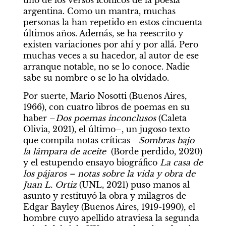
uno de los versos icónicos de la poesía 
argentina. Como un mantra, muchas 
personas la han repetido en estos cincuenta 
últimos años. Además, se ha reescrito y 
existen variaciones por ahí y por allá. Pero 
muchas veces a su hacedor, al autor de ese 
arranque notable, no se lo conoce. Nadie 
sabe su nombre o se lo ha olvidado.
Por suerte, Mario Nosotti (Buenos Aires, 
1966), con cuatro libros de poemas en su 
haber –
Dos poemas inconclusos
 (Caleta 
Olivia, 2021), el último–, un jugoso texto 
que compila notas críticas –
Sombras bajo 
la lámpara de aceite  
(Borde perdido, 2020) 
y el estupendo ensayo biográfico 
La casa de 
los pájaros – notas sobre la vida y obra de 
Juan L. Ortiz
 (UNL, 2021) puso manos al 
asunto y restituyó la obra y milagros de 
Edgar Bayley (Buenos Aires, 1919-1990), el 
hombre cuyo apellido atraviesa la segunda 