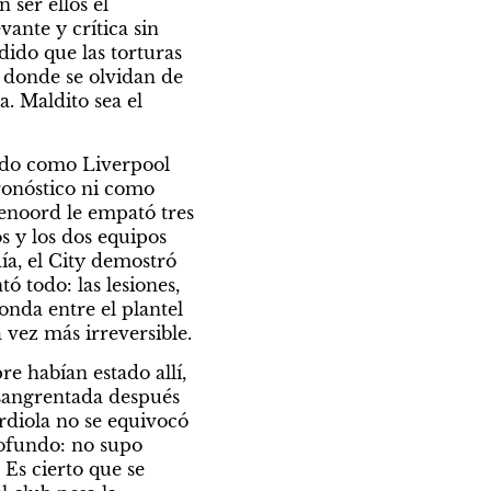
ser ellos el 
nte y crítica sin 
do que las torturas 
 donde se olvidan de 
. Maldito sea el 
ado como Liverpool 
ronóstico ni como 
enoord le empató tres 
 y los dos equipos 
ía, el City demostró 
 todo: las lesiones, 
onda entre el plantel 
 vez más irreversible.
 habían estado allí, 
nsangrentada después 
rdiola no se equivocó 
ofundo: no supo 
s cierto que se 