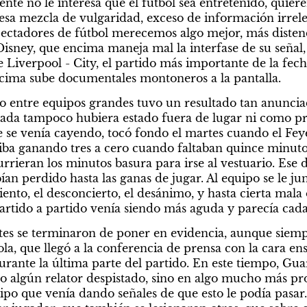
te no le interesa que el fútbol sea entretenido, quieren 
esa mezcla de vulgaridad, exceso de información irreleva
ctadores de fútbol merecemos algo mejor, más distendi
Disney, que encima maneja mal la interfase de su señal,
e Liverpool - City, el partido más importante de la fecha
cima sube documentales montoneros a la pantalla.
do entre equipos grandes tuvo un resultado tan anunci
oleada tampoco hubiera estado fuera de lugar ni como p
ue se venía cayendo, tocó fondo el martes cuando el Fey
 iba ganando tres a cero cuando faltaban quince minutos
rieran los minutos basura para irse al vestuario. Ese d
an perdido hasta las ganas de jugar. Al equipo se le juntó
miento, el desconcierto, el desánimo, y hasta cierta mala 
artido a partido venía siendo más aguda y parecía cada
tes se terminaron de poner en evidencia, aunque siempre
ola, que llegó a la conferencia de prensa con la cara e
urante la última parte del partido. En este tiempo, Gua
ijo algún relator despistado, sino en algo mucho más pr
o que venía dando señales de que esto le podía pasar. E