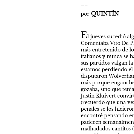
__
QUINTÍN
por 
E
l jueves sucedió a
Comentaba Vito De Pa
más entretenido de lo
italianos y nunca se 
sus partidos valgan l
estamos perdiendo el 
disputaron Wolverhamp
más porque enganché 
gozaba, sino que tenía
Justin Kluivert convir
(recuerdo que una vez
penales se los hicier
encontré pensando en 
padecen semanalmente
malhadados cantitos (