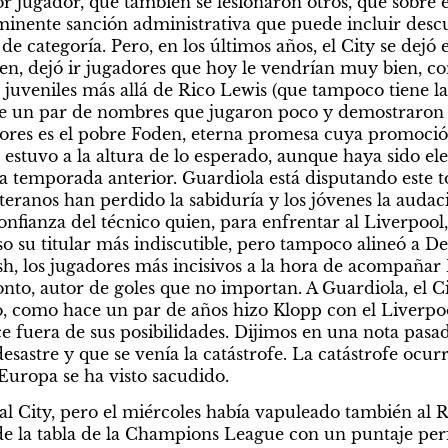
r jugador, que también se lesionaron otros, que sobre el
minente sanción administrativa que puede incluir descu
de categoría. Pero, en los últimos años, el City se dejó e
n, dejó ir jugadores que hoy le vendrían muy bien, co
juveniles más allá de Rico Lewis (que tampoco tiene la 
 de un par de nombres que jugaron poco y demostraron 
iores es el pobre Foden, eterna promesa cuya promoción 
stuvo a la altura de lo esperado, aunque haya sido el
la temporada anterior. Guardiola está disputando este t
eteranos han perdido la sabiduría y los jóvenes la audac
onfianza del técnico quien, para enfrentar al Liverpool
o su titular más indiscutible, pero tampoco alineó a De
ish, los jugadores más incisivos a la hora de acompañar
to, autor de goles que no importan. A Guardiola, el City
, como hace un par de años hizo Klopp con el Liverpoo
e fuera de sus posibilidades. Dijimos en una nota pasada
desastre y que se venía la catástrofe. La catástrofe ocurri
 Europa se ha visto sacudido.
al City, pero el miércoles había vapuleado también al R
de la tabla de la Champions League con un puntaje perf