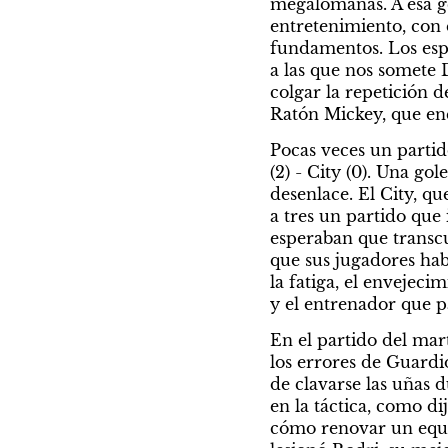
megalómanas. A esa gen
entretenimiento, con 
fundamentos. Los espe
a las que nos somete 
colgar la repetición d
Ratón Mickey, que en
Pocas veces un parti
(2) - City (0). Una g
desenlace. El City, q
a tres un partido que
esperaban que transcur
que sus jugadores habí
la fatiga, el envejeci
y el entrenador que p
En el partido del mar
los errores de Guardi
de clavarse las uñas d
en la táctica, como d
cómo renovar un equip