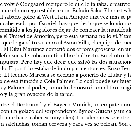
e volvió Ødegaard recuperó lo que le faltaba: creativid
d que el noruego establece con Bukaio Saka. El martes h
el sábado goleó al West Ham. Aunque una vez más se pus
 cabeceado por Gabriel, hay que decir que se lo vio suel
permitido a los jugadores dejar de contraer la mandíbula
 el United de Amorim, pero esta semana no lo vi. Y ta
, que le ganó tres a cero al Aston Villa, el equipo de m
. El Dibu Martínez cometió dos errores groseros: en uno
fensor y le cobraron tiro libre indirecto. En el otro, le 
mpujara. Pero hay que decir que salvó las dos situacione
alo. El partido estaba definido para entonces. Enzo Fer
. El técnico Maresca se decidió a ponerlo de titular y 
o de esa función a Cole Palmer. Lo cual puede ser bueno
 y Palmer al poder, como lo demostró con el tiro magistr
o y la gran ovación de la tarde.
 entre el Dortmund y el Bayern Munich, un empate uno 
 con un golazo del sorprendente Bynoe-Gittens y un ca
lo que hace, cabecea muy bien). Los alemanes se entret
en salchichas, toman cerveza y rara vez se pelean. Son 