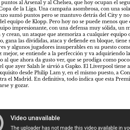
 puntos al Arsenal y al Chelsea, que hoy ocupan el segu
a Copa de la Liga. Una campaña asombrosa, con una sola 
zo sumó puntos pero se mantuvo detrás del City y no pa
 del equipo de Klopp. Pero hoy no se puede menos que c
uipo impresionante, con una defensa muy sólida, un 
y crean, un ataque que atemoriza a cualquier equipo d
, gana las divididas, ataca y defiende en bloque, tiene s
ares y algunos jugadores insuperables en su puesto como 
z mejor, se entiende a la perfección y va adquiriendo la
 al que ahora da gusto ver, que se prodiga como pocos
el que ayer Salah le sirvió a Gapko. El Liverpool tiene a
xquisito desde Philip Lam y, en el mismo puesto, a Cono
tra el Madrid. En definitiva, todo indica que esta Premi
arse y gozar.