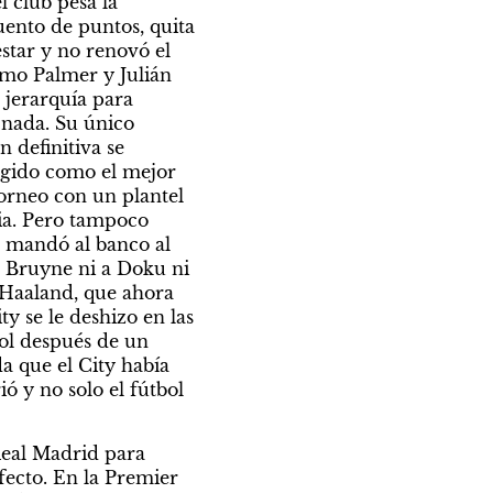
 club pesa la 
ento de puntos, quita 
star y no renovó el 
mo Palmer y Julián 
jerarquía para 
nada. Su único 
definitiva se 
egido como el mejor 
orneo con un plantel 
ia. Pero tampoco 
, mandó al banco al 
 Bruyne ni a Doku ni 
 Haaland, que ahora 
 se le deshizo en las 
l después de un 
 que el City había 
ó y no solo el fútbol 
eal Madrid para 
ecto. En la Premier 