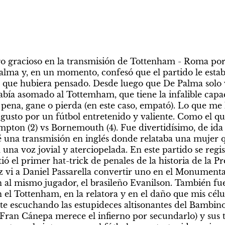
lgo gracioso en la transmisión de Tottenham - Roma por
lma y, en un momento, confesó que el partido le esta
 que hubiera pensado. Desde luego que De Palma solo ve
había asomado al Tottemham, que tiene la infalible capa
a pena, gane o pierda (en este caso, empató). Lo que me 
gusto por un fútbol entretenido y valiente. Como el que
ton (2) vs Bornemouth (4). Fue divertidísimo, de ida y 
una transmisión en inglés donde relataba una mujer qu
 una voz jovial y aterciopelada. En este partido se regis
tió el primer hat-trick de penales de la historia de la P
 vi a Daniel Passarella convertir uno en el Monumental)
on al mismo jugador, el brasileño Evanilson. También fu
el Tottenham, en la relatora y en el daño que mis célul
 escuchando las estupideces altisonantes del Bambino 
Fran Cánepa merece el infierno por secundarlo) y sus to