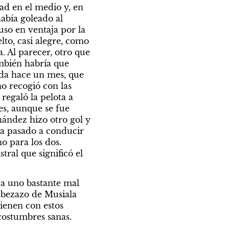
ad en el medio y, en 
abía goleado al 
o en ventaja por la 
to, casi alegre, como 
. Al parecer, otro que 
mbién habría que 
oda hace un mes, que 
 recogió con las 
regaló la pelota a 
s, aunque se fue 
nández hizo otro gol y 
ha pasado a conducir 
 para los dos. 
al que significó el 
a uno bastante mal 
bezazo de Musiala 
ienen con estos 
costumbres sanas.