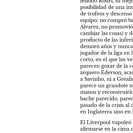
lesionó Rodri, su mejo
posibilidad de una in
de trofeos y descenso 
equipo: no compró bie
Alvarez, no promovió 
cambiar las cosas) y
producto de las infer
demoró años y nunca e
jugador de la liga en 
corto, en el que los v
parecen gozar de la c
arquero Ederson, acas
a Savinho, ni a Greal
parece un grandote ton
manos y reconstruirlo
bache parecido, parec
pasado de la crisis al 
en Inglaterra sino en
El Liverpool vapuleó 
afirmarse en la cima 