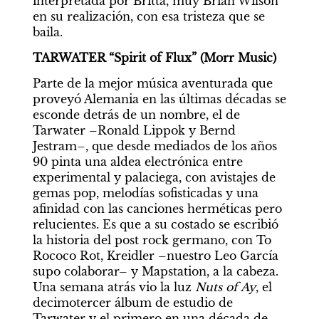
interpretada por Britta, muy Brian Wilson 
en su realización, con esa tristeza que se 
baila.
TARWATER “Spirit of Flux” (Morr Music)
Parte de la mejor música aventurada que 
proveyó Alemania en las últimas décadas se 
esconde detrás de un nombre, el de 
Tarwater –Ronald Lippok y Bernd 
Jestram–, que desde mediados de los años 
90 pinta una aldea electrónica entre 
experimental y palaciega, con avistajes de 
gemas pop, melodías sofisticadas y una 
afinidad con las canciones herméticas pero 
relucientes. Es que a su costado se escribió 
la historia del post rock germano, con To 
Rococo Rot, Kreidler –nuestro Leo García 
supo colaborar– y Mapstation, a la cabeza. 
Una semana atrás vio la luz 
Nuts of Ay
, el 
decimotercer álbum de estudio de 
Tarwater y el primero en una década de 