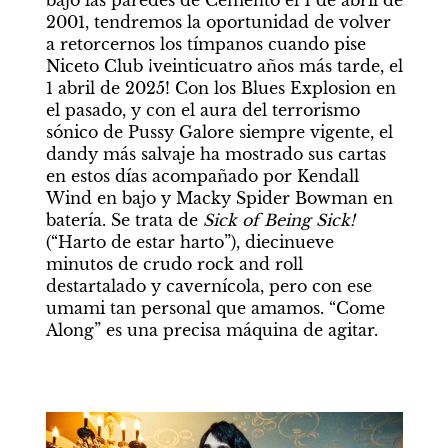
bajo las paredes de Cemento el 1 de abril de 
2001, tendremos la oportunidad de volver 
a retorcernos los tímpanos cuando pise 
Niceto Club ¡veinticuatro años más tarde, el 
1 abril de 2025! Con los Blues Explosion en 
el pasado, y con el aura del terrorismo 
sónico de Pussy Galore siempre vigente, el 
dandy más salvaje ha mostrado sus cartas 
en estos días acompañado por Kendall 
Wind en bajo y Macky Spider Bowman en 
batería. Se trata de 
Sick of Being Sick! 
(“Harto de estar harto”), diecinueve 
minutos de crudo rock and roll 
destartalado y cavernícola, pero con ese 
umami tan personal que amamos. “Come 
Along” es una precisa máquina de agitar.