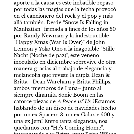
aporte a la causa es este imbatible repaso 
por todas las magias que la fecha provocó 
en el cancionero del rock y el pop y más 
allá también. Desde “Snow Is Falling in 
Manhattan” firmada a fines de los años 60 
por Randy Newman y la indestructible 
“Happy Xmas (War Is Over)” de John 
Lennon y Yoko Ono a la inagotable “Stille 
Nacht (Noche de paz)”, este veneno 
inoculado en diciembre sobrevive de otra 
manera gracias al trabajo de elegancia y 
melancolía que reviste la dupla Dean & 
Britta –Dean Wareham y Britta Phillips, 
ambos miembros de Luna– junto al 
siempre dinamita Sonic Boom en las 
catorce piezas de 
A Peace uf Us
. ¡Estamos 
hablando de un disco de navidades hecho 
por un ex Spacem 3, un ex Galaxie 500 y 
una ex Jem! Entre tanta elegancia, nos 
quedamos con “He's Coming Home”, 