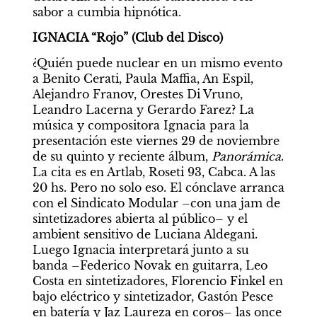
sabor a cumbia hipnótica.
IGNACIA “Rojo” (Club del Disco)
¿Quién puede nuclear en un mismo evento 
a Benito Cerati, Paula Maffia, An Espil, 
Alejandro Franov, Orestes Di Vruno, 
Leandro Lacerna y Gerardo Farez? La 
música y compositora Ignacia para la 
presentación este viernes 29 de noviembre 
de su quinto y reciente álbum, 
Panorámica
. 
La cita es en Artlab, Roseti 93, Cabca. A las 
20 hs. Pero no solo eso. El cónclave arranca 
con el Sindicato Modular –con una jam de 
sintetizadores abierta al público– y el 
ambient sensitivo de Luciana Aldegani. 
Luego Ignacia interpretará junto a su 
banda –Federico Novak en guitarra, Leo 
Costa en sintetizadores, Florencio Finkel en 
bajo eléctrico y sintetizador, Gastón Pesce 
en batería y Jaz Laureza en coros– las once 