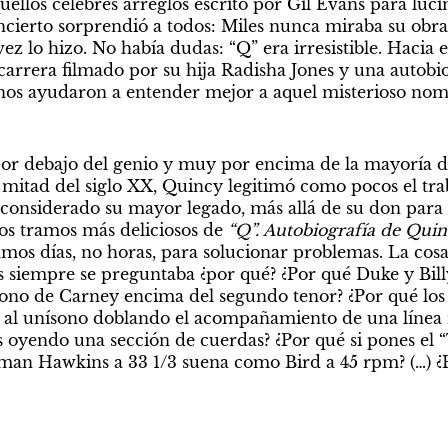
ellos célebres arreglos escrito por Gil Evans para luci
ncierto sorprendió a todos: Miles nunca miraba su obra
z lo hizo. No había dudas: “Q” era irresistible. Hacia el
arrera filmado por su hija Radisha Jones y una autobiog
 nos ayudaron a entender mejor a aquel misterioso nom
r debajo del genio y muy por encima de la mayoría de 
mitad del siglo XX, Quincy legitimó como pocos el traba
 considerado su mayor legado, más allá de su don para 
os tramos más deliciosos de 
“Q”. Autobiografía de Quin
amos días, no horas, para solucionar problemas. La co
s siempre se preguntaba ¿por qué? ¿Por qué Duke y Bill
ítono de Carney encima del segundo tenor? ¿Por qué los
o al unísono doblando el acompañamiento de una línea 
s oyendo una sección de cuerdas? ¿Por qué si pones el “
man Hawkins a 33 1/3 suena como Bird a 45 rpm? (…) ¿P