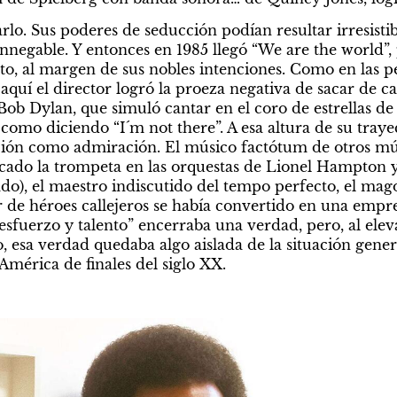
lo. Sus poderes de seducción podían resultar irresistib
innegable. Y entonces en 1985 llegó “We are the world”,
o, al margen de sus nobles intenciones. Como en las pe
aquí el director logró la proeza negativa de sacar de ca
ob Dylan, que simuló cantar en el coro de estrellas de
, como diciendo “I´m not there”. A esa altura de su trayec
ación como admiración. El músico factótum de otros músi
cado la trompeta en las orquestas de Lionel Hampton y 
ado), el maestro indiscutido del tempo perfecto, el mago
 de héroes callejeros se había convertido en una empresa
sfuerzo y talento” encerraba una verdad, pero, al eleva
 esa verdad quedaba algo aislada de la situación genera
América de finales del siglo XX.