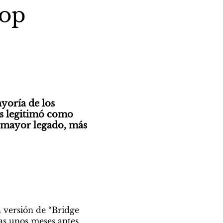
pop
oría de los 
s legitimó como 
u mayor legado, más 
 versión de “Bridge 
s unos meses antes. 