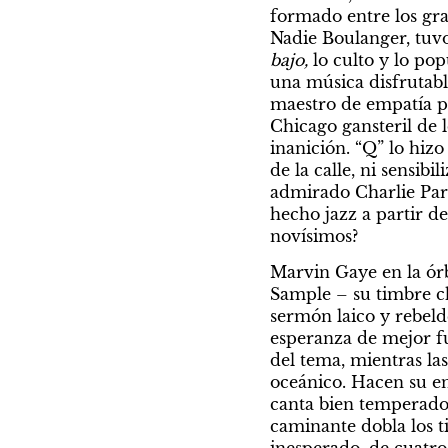
formado entre los gr
Nadie Boulanger, tuvo
bajo,
 lo culto y lo po
una música disfrutabl
maestro de empatía pop
Chicago gansteril de l
inanición. “Q” lo hiz
de la calle, ni sensibi
admirado Charlie Park
hecho jazz a partir d
novísimos?
Marvin Gaye en la órb
Sample – su timbre ch
sermón laico y rebeld
esperanza de mejor fu
del tema, mientras las
oceánico. Hacen su en
canta bien temperado,
caminante dobla los t