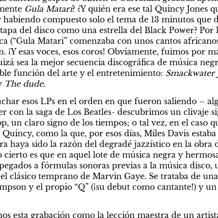
mente 
Gula Matari
? ¿Y quién era ese tal Quincy Jones qu
habiendo compuesto solo el tema de 13 minutos que dab
 tapa del disco como una estrella del Black Power? Por l
nica (“Gula Matari” comenzaba con unos cantos africanos
. ¡Y esas voces, esos coros! Obviamente, fuimos por má
izá sea la mejor secuencia discográfica de música negr
le función del arte y el entretenimiento: 
Smackwater J
y
 The dude
.
har esos LPs en el orden en que fueron saliendo – algo
 con la saga de Los Beatles- descubrimos un clivaje sig
op, un claro signo de los tiempos; o tal vez, en el caso 
Quincy, como la que, por esos días, Miles Davis estab
ra haya sido la razón del degradé jazzístico en la obra
 cierto es que en aquel lote de música negra y hermosa 
apegados a fórmulas sonoras previas a la música disco, u
 el clásico temprano de Marvin Gaye. Se trataba de una
impson y el propio “Q” (¡su debut como cantante!) y un 
os esta grabación como la lección maestra de un artist