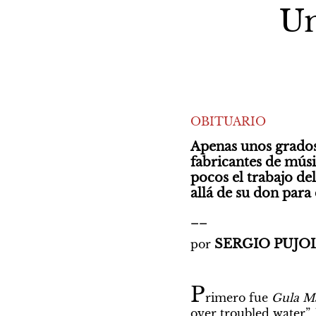
Un
OBITUARIO
Apenas unos grados
fabricantes de músi
pocos el trabajo de
allá de su don para
__
SERGIO PUJO
por
P
rimero fue 
Gula Ma
over troubled water”,