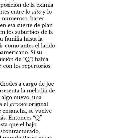
posición de la eximia 
tes entre lo 
alto
 y lo 
o numeroso, hacer 
n esa suerte de plan 
n los suburbios de la 
 familia hasta la 
 como antes el latido 
oamericano. Si su 
ición de “Q”) había 
 con los repertorios 
Rhodes a cargo de Joe 
presenta la melodía de 
 algo nuevo, una 
 el 
groove
 original 
 ensancha, se vuelve 
ás. Entonces “Q” 
ta que el bajo 
scontracturado, 