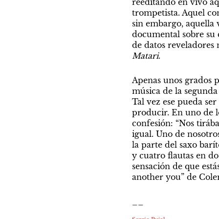
reeditando en vivo aqu
trompetista. Aquel co
sin embargo, aquella ve
documental sobre su c
de datos reveladores
Matari
.
Apenas unos grados po
música de la segunda 
Tal vez ese pueda ser
producir. En uno de l
confesión: “Nos tiráb
igual. Uno de nosotro
la parte del saxo bar
y cuatro flautas en d
sensación de que está
another you” de Cole
__