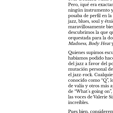
Pero, ¿qué era exacta
ningún instrumento y 
posaba de perfil en la
jazz, blues, soul y ét
maravillosamente bien
descubrimos la que qu
orquestada para la dob
Madness, Body Heat 
Quienes supimos escuc
habíamos podido hacer
del jazz a favor del p
mutación personal de 
el jazz-rock. Cualquie
conocido como “Q”, lo
de valía y otros más 
de “What´s going on”,
las voces de Valerie S
increíbles.
Pues bien, considerem