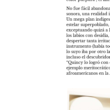
No fue fácil abandonar
sonora, una realidad 
Un mega plan indigest
estelar superpoblado, 
exceptuando quizá a B
los labios con desidia
despertar tanta irrit
instrumento (había to
lo suyo iba por otro l
incluso el descubridor
“Quincy lo logró con e
ejemplo meritocrático,
afroamericanos en la 