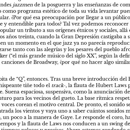
andes 
jazzmen
 de la posguerra y las enseñanzas de com
 como programa estético de toda su vida levantar puen
pular. ¿Por qué esa preocupación por llegar a un públic
e y entendible para todos? Tal vez podemos reconocer e
ular un tributo a sus orígenes étnicos y sociales, allá e
os años treinta, cuando la Gran Depresión castigaba a su
o en un momento en el que jazz ya no parecía reproducir
lizarse tanto con las alegrías y los pesares del pueblo afr
er (“el más grande músico del siglo XX”, según la defin
e canciones de Broadway, ¿por qué no hacer algo similar
ita de “Q”, entonces. Tras una breve introducción del 
ispeante tiñe todo el 
track
-, la flauta de Hubert Laws 
e. Suena espaciosa, suspensiva, como la anunciación de
turo para los vecinos del gueto. La base rítmica respeta
 voces corean el motivo central. De pronto, el sonido se
trada los vientos y vaya uno a saber cuántos sonidos m
 un poco a la manera de Gaye. Le responde el coro, has
iempos y la flauta de Laws nos conducen a un swing de