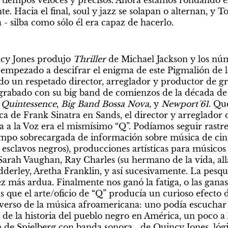
 tiempos veloces y precisos. Ahora estamos rondando el
e. Hacia el final, soul y jazz se solapan o alternan, y T
 - silba como sólo él era capaz de hacerlo.
cy Jones produjo 
Thriller
 de Michael Jackson y los núm
empezado a descifrar el enigma de este Pigmalión de la
do un respetado director, arreglador y productor de gra
rabado con su big band de comienzos de la década de 
 Quintessence
, 
Big Band Bossa Nova
, y 
Newport´61
. Qu
ca de Frank Sinatra en Sands, el director y arreglador 
a la Voz era el mismísimo “Q”. Podíamos seguir rastre
empo sobrecargada de información sobre música de cine 
esclavos negros), producciones artísticas para músicos de
arah Vaughan, Ray Charles (su hermano de la vida, allá 
erley, Aretha Franklin, y así sucesivamente. La pesquis
z más ardua. Finalmente nos ganó la fatiga, o las gana
 que el arte/oficio de “Q” producía un curioso efecto d
verso de la música afroamericana: uno podía escuchar 
 de la historia del pueblo negro en América, un poco a 
lm de Spielberg con banda sonora… de Quincy Jones, lóg