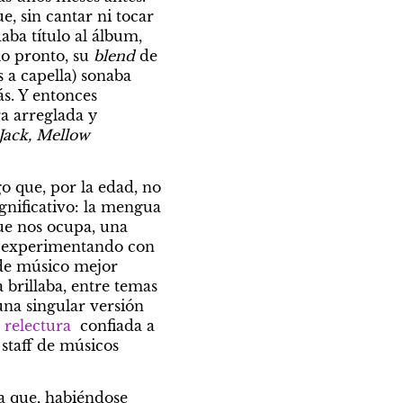
e, sin cantar ni tocar 
a título al álbum, 
o pronto, su 
blend
 de 
 a capella) sonaba 
s. Y entonces 
a arreglada y 
ack, Mellow 
 que, por la edad, no 
nificativo: la mengua 
que nos ocupa, una 
a experimentando con 
 de músico mejor 
brillaba, entre temas 
na singular versión 
 
relectura
  confiada a 
staff de músicos 
a que, habiéndose 