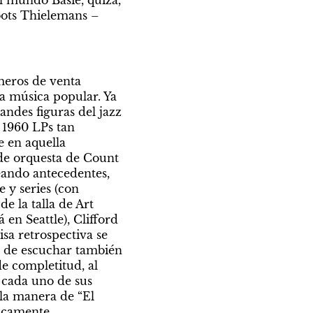
 mundo Basie, quizá, 
oots Thielemans – 
eros de venta 
 música popular. Ya 
ndes figuras del jazz 
1960 LPs tan 
e en aquella 
de orquesta de Count 
ando antecedentes, 
y series (con 
 la talla de Art 
en Seattle), Clifford 
a retrospectiva se 
s de escuchar también 
e completitud, al 
cada uno de sus 
la manera de “El 
icamente.