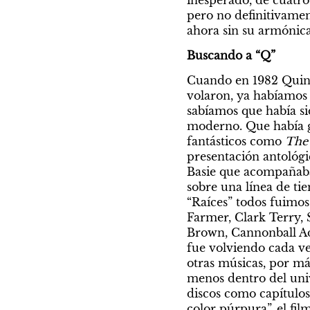
inesperado, de cuatro
pero no definitivament
ahora sin su armónica
Buscando a “Q”
Cuando en 1982 Quin
volaron, ya habíamos 
sabíamos que había si
moderno. Que había g
fantásticos como 
The
presentación antológi
Basie que acompañaba 
sobre una línea de ti
“Raíces” todos fuimos 
Farmer, Clark Terry, S
Brown, Cannonball Add
fue volviendo cada ve
otras músicas, por más
menos dentro del uni
discos como capítulos
color púrpura”, el fi