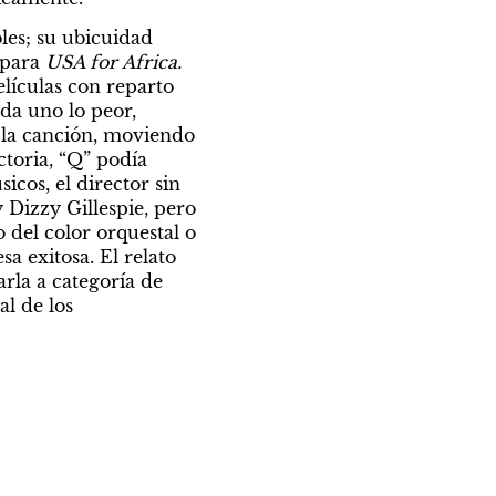
les; su ubicuidad 
 para 
USA for Africa.
lículas con reparto 
da uno lo peor, 
 la canción, moviendo 
toria, “Q” podía 
cos, el director sin 
Dizzy Gillespie, pero 
 del color orquestal o 
 exitosa. El relato 
rla a categoría de 
l de los 