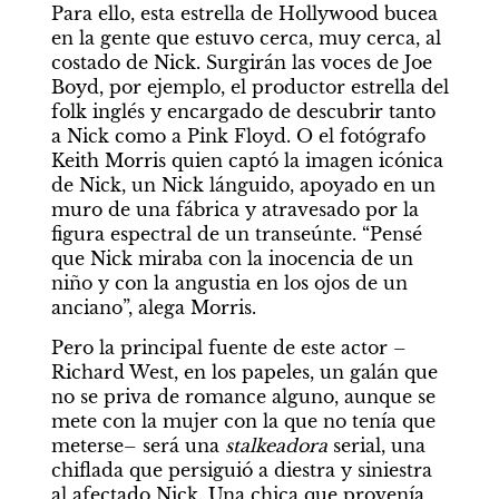
Para ello, esta estrella de Hollywood bucea 
en la gente que estuvo cerca, muy cerca, al 
costado de Nick. Surgirán las voces de Joe 
Boyd, por ejemplo, el productor estrella del 
folk inglés y encargado de descubrir tanto 
a Nick como a Pink Floyd. O el fotógrafo 
Keith Morris quien captó la imagen icónica 
de Nick, un Nick lánguido, apoyado en un 
muro de una fábrica y atravesado por la 
figura espectral de un transeúnte. “Pensé 
que Nick miraba con la inocencia de un 
niño y con la angustia en los ojos de un 
anciano”, alega Morris.
Pero la principal fuente de este actor –
Richard West, en los papeles, un galán que 
no se priva de romance alguno, aunque se 
mete con la mujer con la que no tenía que 
meterse– será una 
stalkeadora
 serial, una 
chiflada que persiguió a diestra y siniestra 
al afectado Nick. Una chica que provenía 