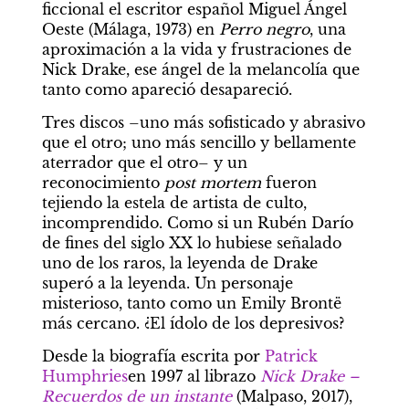
ficcional el escritor español Miguel Ángel 
Oeste (Málaga, 1973) en 
Perro negro
, una 
aproximación a la vida y frustraciones de 
Nick Drake, ese ángel de la melancolía que 
tanto como apareció desapareció.
Tres discos –uno más sofisticado y abrasivo 
que el otro; uno más sencillo y bellamente 
aterrador que el otro– y un 
reconocimiento 
post mortem
 fueron 
tejiendo la estela de artista de culto, 
incomprendido. Como si un Rubén Darío 
de fines del siglo XX lo hubiese señalado 
uno de los raros, la leyenda de Drake 
superó a la leyenda. Un personaje 
misterioso, tanto como un Emily Brontë 
más cercano. ¿El ídolo de los depresivos?
Desde la biografía escrita por 
Patrick 
Humphries
en 1997 al librazo 
Nick Drake – 
Recuerdos de un instante
 (Malpaso, 2017), 