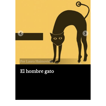
Por Laura Haimovichi
El hombre gato
Un hombre comete un asesinato. Las
víctimas son su madre y su tía. Apenas
lo detienen, el homicida empieza a
maullar. ¿Se convierte en gato? Natalia
Monasterolo tomó este caso extraño
para su novela "Caracat".