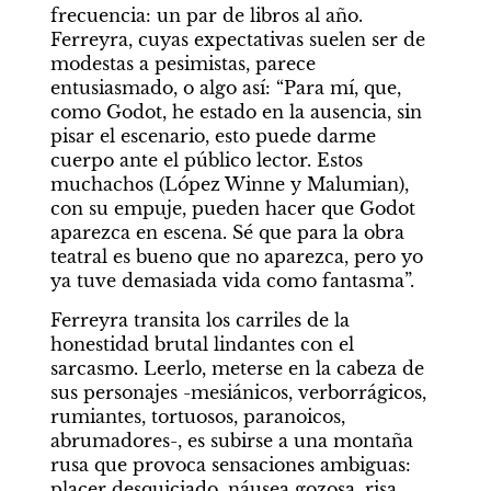
frecuencia: un par de libros al año. 
Ferreyra, cuyas expectativas suelen ser de 
modestas a pesimistas, parece 
entusiasmado, o algo así: “Para mí, que, 
como Godot, he estado en la ausencia, sin 
pisar el escenario, esto puede darme 
cuerpo ante el público lector. Estos 
muchachos (López Winne y Malumian), 
con su empuje, pueden hacer que Godot 
aparezca en escena. Sé que para la obra 
teatral es bueno que no aparezca, pero yo 
ya tuve demasiada vida como fantasma”.
Ferreyra transita los carriles de la 
honestidad brutal lindantes con el 
sarcasmo. Leerlo, meterse en la cabeza de 
sus personajes -mesiánicos, verborrágicos, 
rumiantes, tortuosos, paranoicos, 
abrumadores-, es subirse a una montaña 
rusa que provoca sensaciones ambiguas: 
placer desquiciado, náusea gozosa, risa 