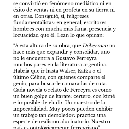
se convirtió en fenómeno mediático ni en 
éxito de ventas ni en profeta en su tierra ni 
en otras. Consiguió, sí, feligreses 
fundamentalistas: en general, escritores 
hombres con mucha más fama, presencia y 
locuacidad que él. Lean lo que opinan:
“A esta altura de su obra, que 
Dóberman 
no 
hace más que expandir y consolidar, uno 
no le encuentra a Gustavo Ferreyra 
muchos pares en la literatura argentina. 
Habría que ir hasta Walser, Kafka o el 
último Céline, con quienes comparte el 
genio, para buscarle camaradas de ruta. 
Cada novela o relato de Ferreyra es como 
un buen golpe de karate: certero, con kimé 
e imposible de eludir. Un maestro de la 
impecabilidad. Muy pocos pueden exhibir 
un trabajo tan demoledor: practica una 
especie de realismo alucinatorio. Nuestro 
país es ontológicamente ferreyriano”. 