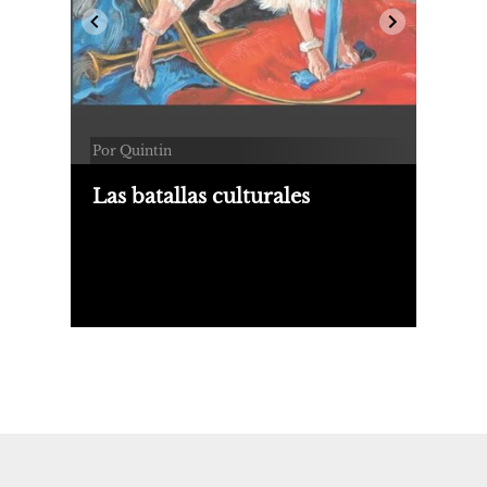
Por Quintin
Las batallas culturales
Sobre Medio real, de Pablo
Katchadjian (Blatt & Ríos) y De los
potrillos nacen ríos, de Sofía de la
Vega (Alfaguara).