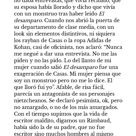
no daba entrevistas, que vivía recluido, que 
su esposa había llorado y dicho que vivía 
con un monstruo tras haber leído 
El 
desamparo
. Cuando nos abrió la puerta de 
su departamento de clase media, con un 
look sin elementos distintivos, ni siquiera 
los rayban de Casas o la ropa Adidas de 
Kohan, casi de oficinista, nos aclaró: “Nunca 
me negué a dar una entrevista. No me las 
piden y no las pido. Lo del llanto de mi 
mujer cuando salió 
El desamparo
 fue una 
exageración de Casas. Mi mujer piensa que 
soy un monstruo pero no me lo dice. El 
que lloró fui yo”. Afable, de risa fácil, 
parecía un antagonista de sus personajes 
nietzcheanos. Se declaró pesimista, ok, pero 
no amargado, o no de los más amargados. 
Con el tiempo supimos que la vida de 
escritor maldito, digamos un Rimbaud, 
había sido la de su padre, que no fue 
escritor sino muchos hombres al mismo 